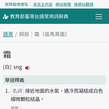
無障礙便捷區：
來去主內容
網站導覽
換網站翻譯
教育部
臺灣台語
常用詞
辭典
頭頁
詞目：霜（這馬頁面）
霜
主內容區
sng
白
播放主音讀sng
華語釋義
名詞
接近地面的水氣，遇冷而凝結成白色
細微顆粒結晶。
第1項釋義的
用例：