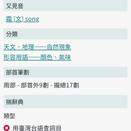
又見音
霜
文
song
分類
天文、地理——自然現象
形容用語——顏色、氣味
部首筆劃
雨部 - 部首外9劃 - 攏總17劃
揣辭典
類型
用臺灣台語查詞目