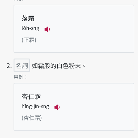
落霜
lo̍h-sng
播放例句lo̍h-sng
(下霜)
名詞
如霜般的白色粉末。
第2項釋義的
用例：
杏仁霜
hīng-jîn-sng
播放例句hīng-jîn-sng
(杏仁霜)