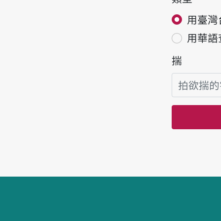
用臺灣
用華語
揣
頁跤區