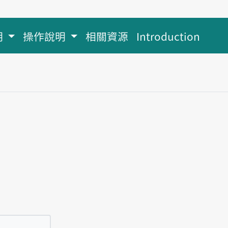
明
操作說明
相關資源
Introduction