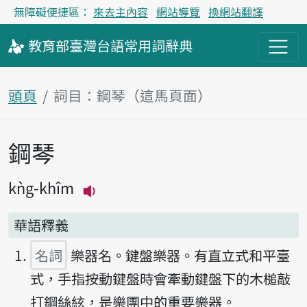
無障礙便捷區：
來去主內容
網站導覽
換網站翻譯
教育部
臺灣台語
常用詞
辭典
頭頁
詞目：鋼琴（這馬頁面）
鋼琴
主內容區
kǹg-khîm
播放主音讀kǹg-khîm
華語釋義
名詞
樂器名。鍵盤樂器。有直立式和平臺
式，手指按動鍵盤時會牽動鍵盤下的木槌敲
打鋼絲絃，是樂團中的重要樂器。