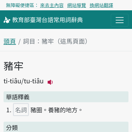
無障礙便捷區：
來去主內容
網站導覽
換網站翻譯
教育部
臺灣台語
常用詞
辭典
頭頁
詞目：豬牢（這馬頁面）
豬牢
主內容區
ti-tiâu
tu-tiâu
播放主音讀ti-tiâu
華語釋義
名詞
豬圈。養豬的地方。
分類