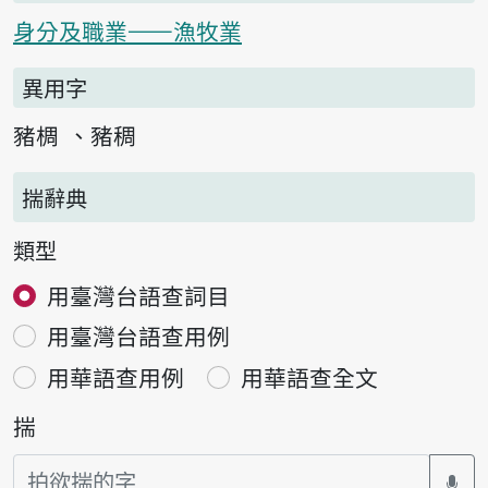
身分及職業——漁牧業
異用字
豬椆
豬稠
揣辭典
類型
用臺灣台語查詞目
用臺灣台語查用例
用華語查用例
用華語查全文
揣