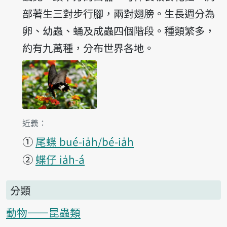
部著生三對步行腳，兩對翅膀。生長週分為
卵、幼蟲、蛹及成蟲四個階段。種類繁多，
約有九萬種，分布世界各地。
第1項釋義的
近義：
①
尾蝶 bué-ia̍h/bé-ia̍h
②
蝶仔 ia̍h-á
分類
動物——昆蟲類