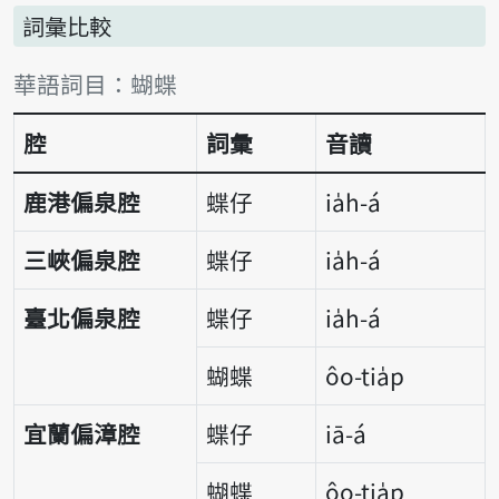
詞彙比較
詞彙比較表
華語詞目：蝴蝶
腔
詞彙
音讀
鹿港偏泉腔
蝶仔
ia̍h-á
三峽偏泉腔
蝶仔
ia̍h-á
臺北偏泉腔
蝶仔
ia̍h-á
蝴蝶
ôo-tia̍p
宜蘭偏漳腔
蝶仔
iā-á
蝴蝶
ôo-tia̍p