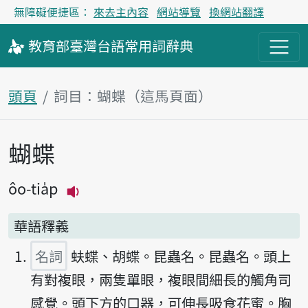
無障礙便捷區：
來去主內容
網站導覽
換網站翻譯
教育部
臺灣台語
常用詞
辭典
頭頁
詞目：蝴蝶（這馬頁面）
蝴蝶
主內容區
ôo-tia̍p
播放主音讀ôo-tia̍p
華語釋義
名詞
蚨蝶、胡蝶。昆蟲名。昆蟲名。頭上
有對複眼，兩隻單眼，複眼間細長的觸角司
感覺。頭下方的口器，可伸長吸食花蜜。胸