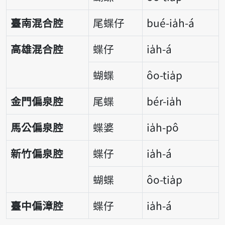
臺南混合腔
尾蝶仔
bué-ia̍h-á
高雄混合腔
蝶仔
ia̍h-á
蝴蝶
ôo-tia̍p
金門偏泉腔
尾蝶
bér-ia̍h
馬公偏泉腔
蝶婆
ia̍h-pô
新竹偏泉腔
蝶仔
ia̍h-á
蝴蝶
ôo-tia̍p
臺中偏漳腔
蝶仔
ia̍h-á