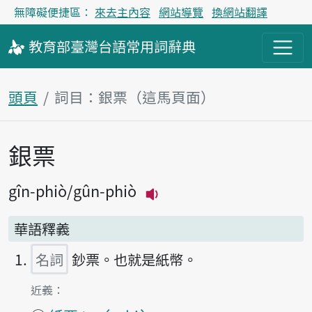
無障礙便捷區：
來去主內容
網站導覽
換網站翻譯
教育部
臺灣台語
常用詞
辭典
頭頁
詞目：銀票（這馬頁面）
銀票
主內容區
gîn-phiò
gûn-phiò
播放主音讀gîn-phiò
華語釋義
名詞
鈔票。也就是紙幣。
第1項釋義的
近義：