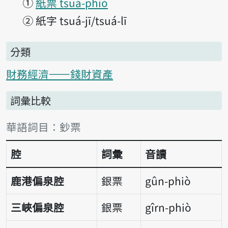
①
紙票 tsuá-phiò
②
紙字 tsuá-jī/tsuá-lī
分類
財務經濟——錢財資產
詞彙比較
詞彙比較表
華語詞目：鈔票
腔
詞彙
音讀
鹿港偏泉腔
銀票
gûn-phiò
三峽偏泉腔
銀票
gîrn-phiò