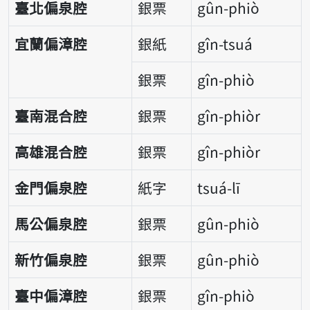
臺北偏泉腔
銀票
gûn-phiò
宜蘭偏漳腔
銀紙
gîn-tsuá
銀票
gîn-phiò
臺南混合腔
銀票
gîn-phiòr
高雄混合腔
銀票
gîn-phiòr
金門偏泉腔
紙字
tsuá-lī
馬公偏泉腔
銀票
gûn-phiò
新竹偏泉腔
銀票
gûn-phiò
臺中偏漳腔
銀票
gîn-phiò