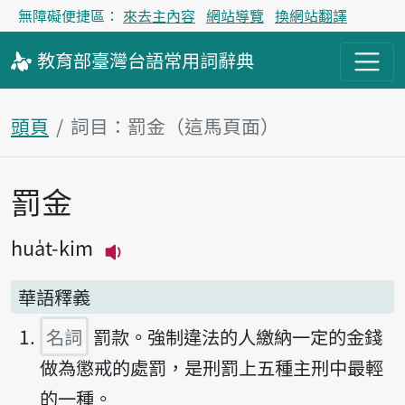
無障礙便捷區：
來去主內容
網站導覽
換網站翻譯
教育部
臺灣台語
常用詞
辭典
頭頁
詞目：罰金（這馬頁面）
罰金
主內容區
hua̍t-kim
播放主音讀hua̍t-kim
華語釋義
名詞
罰款。強制違法的人繳納一定的金錢
做為懲戒的處罰，是刑罰上五種主刑中最輕
的一種。