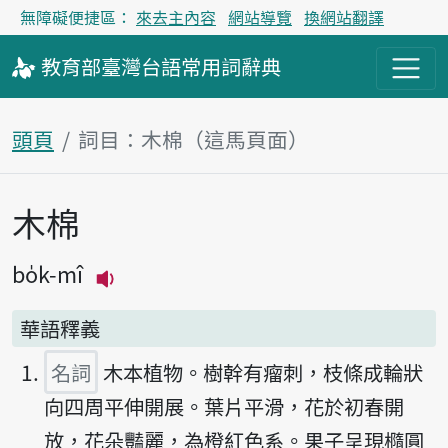
無障礙便捷區：
來去主內容
網站導覽
換網站翻譯
教育部
臺灣台語
常用詞
辭典
頭頁
詞目：木棉（這馬頁面）
木棉
主內容區
bo̍k-mî
播放主音讀bo̍k-mî
華語釋義
名詞
木本植物。樹幹有瘤刺，枝條成輪狀
向四周平伸開展。葉片平滑，花於初春開
放，花朵豔麗，為橙紅色系。果子呈現橢圓