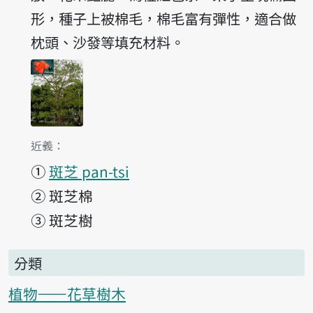
形，種子上被棉毛，棉毛富有彈性，適合做
枕頭、沙發等填充材料。
第1項釋義的
近義：
①
斑芝 pan-tsi
②
斑芝棉
③
斑芝樹
分類
植物——花草樹木