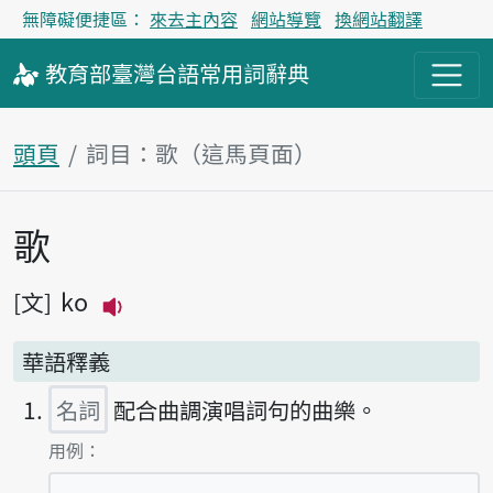
無障礙便捷區：
來去主內容
網站導覽
換網站翻譯
教育部
臺灣台語
常用詞
辭典
頭頁
詞目：歌（這馬頁面）
歌
主內容區
ko
文
播放主音讀ko
華語釋義
名詞
配合曲調演唱詞句的曲樂。
第1項釋義的
用例：