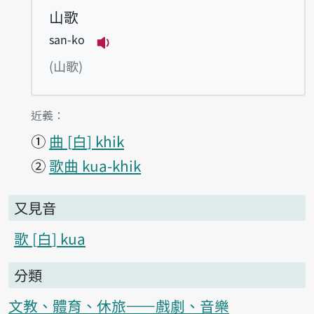
山歌
san-ko
播放例句san-ko
(山歌)
第1項釋義的
近義：
①
曲
白
khik
②
歌曲 kua-khik
又見音
歌
白
kua
分類
文教、體育、休旅——戲劇、音樂