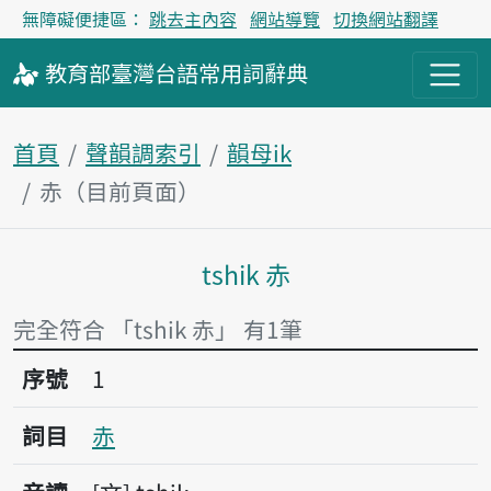
無障礙便捷區：
跳去主內容
網站導覽
切換網站翻譯
教育部
臺灣台語
常用詞
辭典
首頁
聲韻調索引
韻母ik
赤（目前頁面）
tshik 赤
主內容區塊
完全符合 「tshik 赤」 有1筆
序號1赤
序號
1
詞目
赤