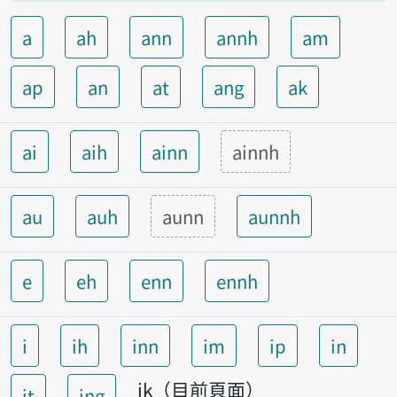
a
ah
ann
annh
am
ap
an
at
ang
ak
ai
aih
ainn
ainnh
au
auh
aunn
aunnh
e
eh
enn
ennh
i
ih
inn
im
ip
in
ik（目前頁面）
it
ing