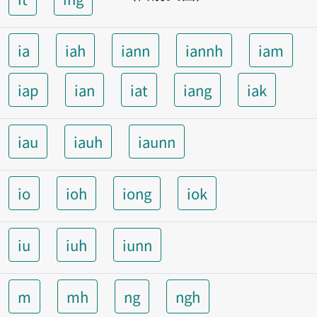
ia
iah
iann
iannh
iam
iap
ian
iat
iang
iak
iau
iauh
iaunn
io
ioh
iong
iok
iu
iuh
iunn
m
mh
ng
ngh