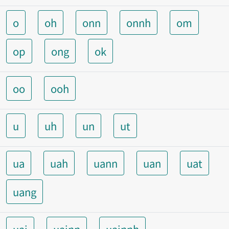
o
oh
onn
onnh
om
op
ong
ok
oo
ooh
u
uh
un
ut
ua
uah
uann
uan
uat
uang