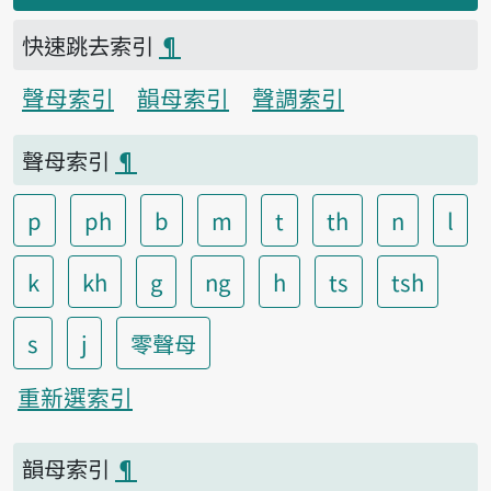
快速跳去索引
¶
聲母索引
韻母索引
聲調索引
聲母索引
¶
p
ph
b
m
t
th
n
l
k
kh
g
ng
h
ts
tsh
s
j
零聲母
重新選索引
韻母索引
¶