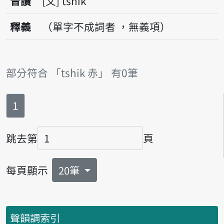
音讀
文
tshik
釋義
（單字不成詞者 ，無義項）
部分符合 「tshik 赤」 有0筆
第
頁
1
跳去第
頁
頁碼
每頁顯示
20筆
聲韻調索引