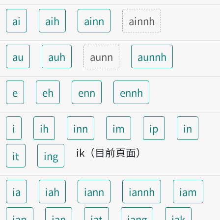
ai
aih
ainn
ainnh
au
auh
aunn
aunnh
e
eh
enn
ennh
i
ih
inn
im
ip
in
ik（目前頁面）
it
ing
ia
iah
iann
iannh
iam
iap
ian
iat
iang
iak