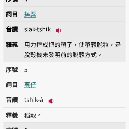
詞目
摔粟
音讀
siak-tshik
播放音讀siak-tshik
釋義
用力摔成把的稻子，使稻穀脫粒，是
脫穀機未發明前的脫穀方式。
序號5粟仔
序號
5
詞目
粟仔
音讀
tshik-á
播放音讀tshik-á
釋義
稻穀。
序號6粟埕