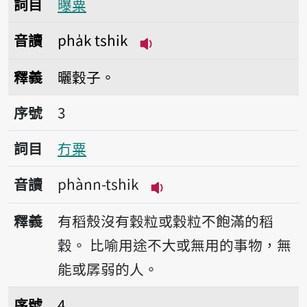
詞目
曝粟
音讀
pha̍k tshik
播放音讀pha̍k tshik
釋義
曬穀子。
序號3冇粟
序號
3
詞目
冇粟
音讀
phànn-tshik
播放音讀phànn-tshik
釋義
有稻殼沒有穀粒或穀粒不飽滿的稻
穀。
比喻用途不大或無用的事物，無
能或孱弱的人。
序號4摔粟
序號
4