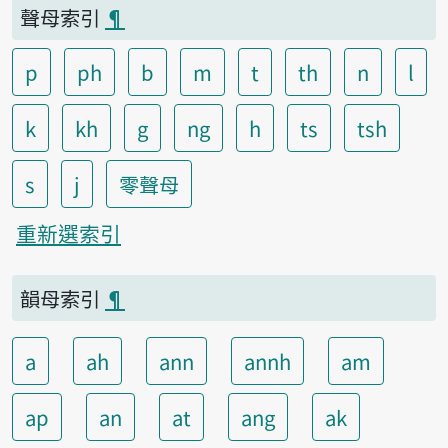
聲母索引
¶
p
ph
b
m
t
th
n
l
k
kh
g
ng
h
ts
tsh
s
j
零聲母
重新選索引
韻母索引
¶
a
ah
ann
annh
am
ap
an
at
ang
ak