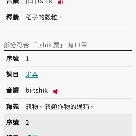
音讀
白
tshik
播放音讀tshik
釋義
稻子的穀粒。
部分符合 「tshik 粟」 有11筆
序號1米粟
序號
1
詞目
米粟
音讀
bí-tshik
播放音讀bí-tshik
釋義
穀物。穀類作物的通稱。
序號2曝粟
序號
2