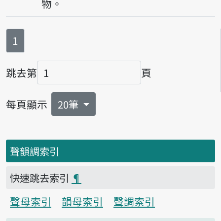
物。
第
頁
1
跳去第
頁
頁碼
每頁顯示
20筆
聲韻調索引
快速跳去索引
¶
聲母索引
韻母索引
聲調索引