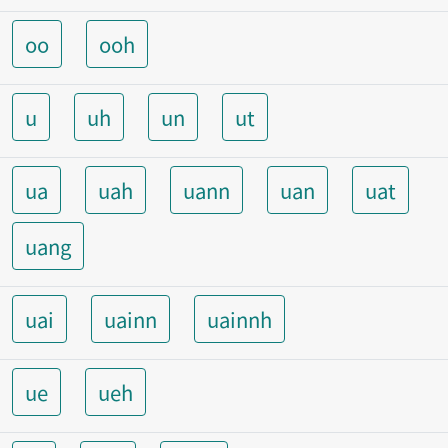
oo
ooh
u
uh
un
ut
ua
uah
uann
uan
uat
uang
uai
uainn
uainnh
ue
ueh