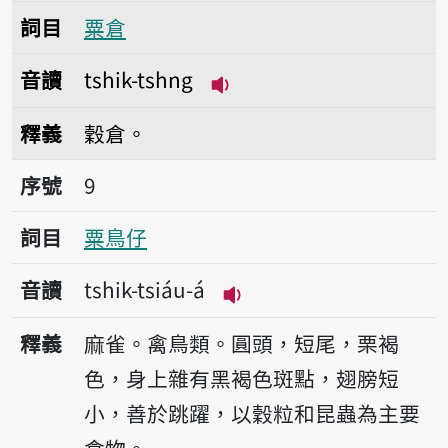
詞目
粟倉
音讀
tshik-tshng
播放音讀tshik-tshng
釋義
穀倉。
序號9粟鳥仔
序號
9
詞目
粟鳥仔
音讀
tshik-tsiáu-á
播放音讀tshik-tsiáu-á
釋義
麻雀。禽鳥類。圓頭，短尾，栗褐
色，身上雜有黑褐色斑點，翅膀短
小，善於跳躍，以穀粒和昆蟲為主要