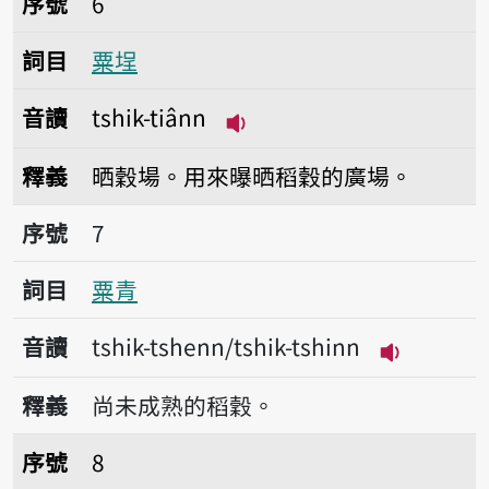
序號
6
詞目
粟埕
音讀
tshik-tiânn
播放音讀tshik-tiânn
釋義
晒穀場。用來曝晒稻穀的廣場。
序號7粟青
序號
7
詞目
粟青
音讀
tshik-tshenn/tshik-tshinn
播放音讀tshi
釋義
尚未成熟的稻穀。
序號8粟倉
序號
8