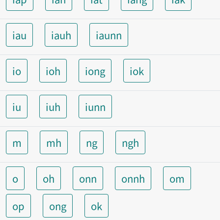
iau
iauh
iaunn
io
ioh
iong
iok
iu
iuh
iunn
m
mh
ng
ngh
o
oh
onn
onnh
om
op
ong
ok