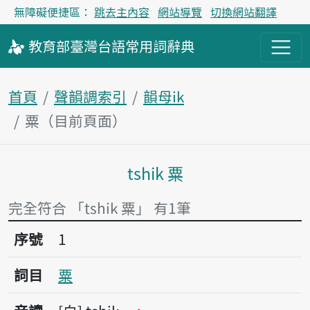
無障礙便捷區：
跳去主內容
網站導覽
切換網站翻譯
教育部
臺灣台語
常用詞
辭典
首頁
聲韻調索引
韻母ik
粟（目前頁面）
tshik 粟
主內容區塊
完全符合 「tshik 粟」 有1筆
序號1粟
序號
1
詞目
粟