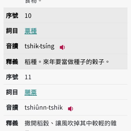
食物。
序號10粟種
序號
10
詞目
粟種
音讀
tshik-tsíng
播放音讀tshik-tsíng
釋義
稻種。來年要當做種子的榖子。
序號11颺粟
序號
11
詞目
颺粟
音讀
tshiûnn-tshik
播放音讀tshiûnn-tshik
釋義
撒開稻穀、讓風吹掉其中較輕的雜