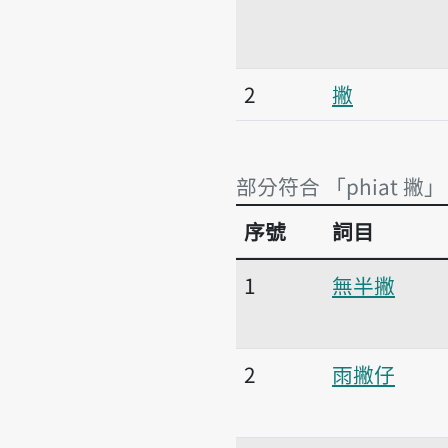
2
撇
部分符合 「phiat 撇」
序號
詞目
部分符合 「phiat 撇」
1
無半撇
2
雨撇仔