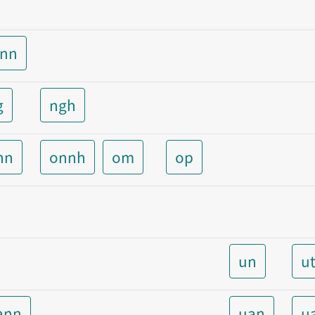
unn
g
ngh
nn
onnh
om
op
un
u
ann
uan
u