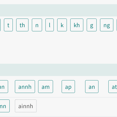
t
th
n
l
k
kh
g
ng
nn
annh
am
ap
an
a
inn
ainnh