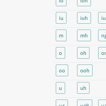
io
ioh
iu
iuh
i
m
mh
n
o
oh
o
oo
ooh
u
uh
ua
uah
u