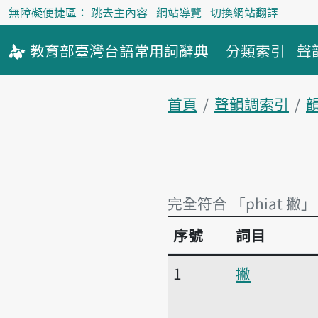
無障礙便捷區：
跳去主內容
網站導覽
切換網站翻譯
教育部
臺灣台語
常用詞
辭典
分類索引
聲
首頁
聲韻調索引
韻
完全符合 「phiat 撇」
序號
詞目
完全符合 「phiat 撇」
1
撇