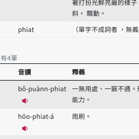
著打扮光鮮亮麗的樣子
斜。
飄動。
phiat
（單字不成詞者 ，無
 有4筆
音讀
釋義
 有4筆
bô-puànn-phiat
一無用處、一竅不通。
能力。
播放音讀bô-puànn-phiat
hōo-phiat-á
雨刷。
播放音讀hōo-phiat-á