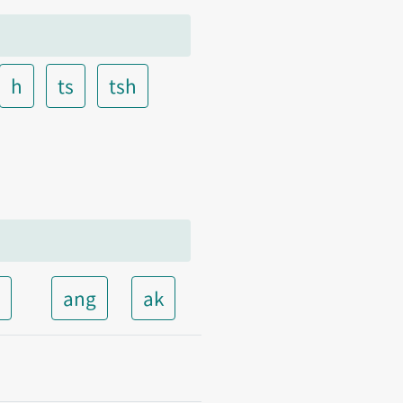
h
ts
tsh
t
ang
ak