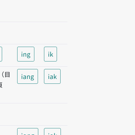
ing
ik
t（目
iang
iak
頁
）