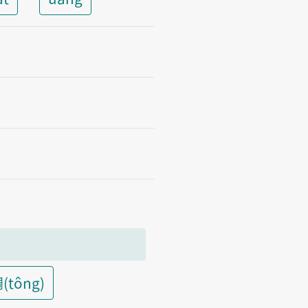
(tông)