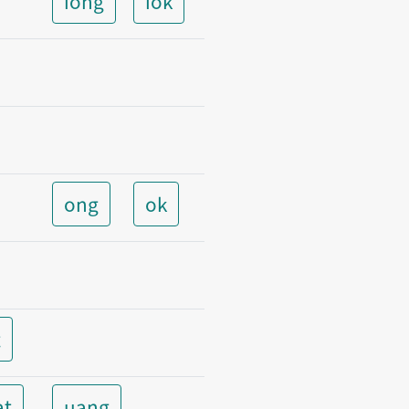
iong
iok
ong
ok
t
at
uang