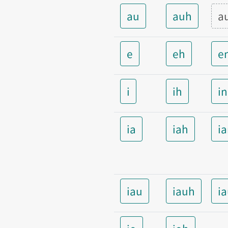
au
auh
a
e
eh
e
i
ih
i
ia
iah
i
iau
iauh
i