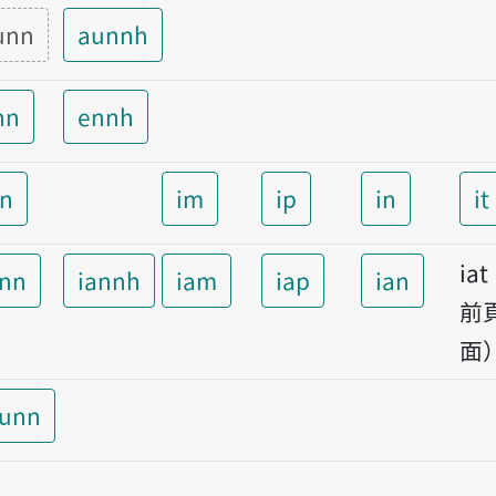
unn
aunnh
nn
ennh
nn
im
ip
in
it
ia
ann
iannh
iam
iap
ian
前
面
aunn