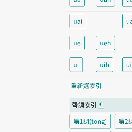
uai
u
ue
ueh
ui
uih
u
重新選索引
聲調索引
¶
第1調(tong)
第2調