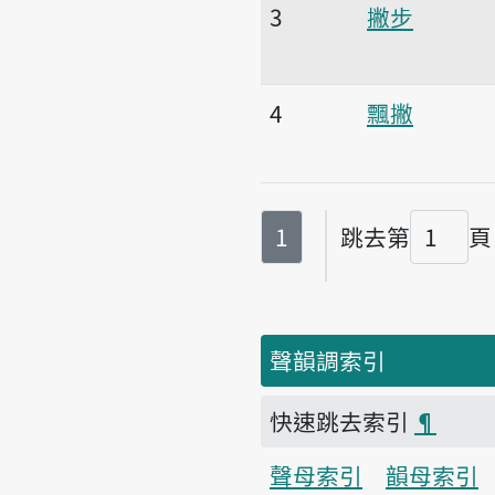
3
撇步
4
飄撇
第
頁
1
跳去第
頁
頁碼
聲韻調索引
快速跳去索引
¶
聲母索引
韻母索引