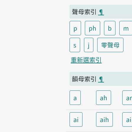
聲母索引
¶
p
ph
b
m
s
j
零聲母
重新選索引
韻母索引
¶
a
ah
a
ai
aih
a