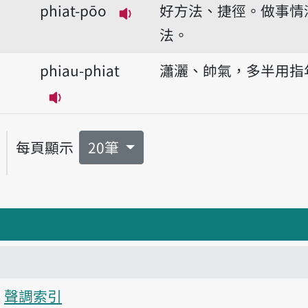
phiat-pōo
好方法、捷徑。做事情
播放音讀phiat-pōo
法。
phiau-phiat
瀟灑、帥氣，多半用指
播放音讀phiau-phiat
每頁顯示
20筆
聲調索引