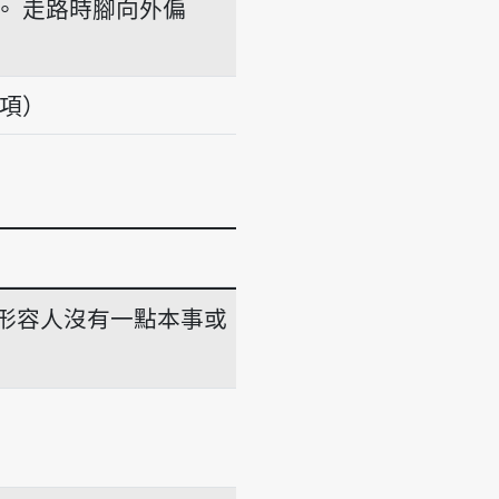
。
走路時腳向外偏
義項）
形容人沒有一點本事或