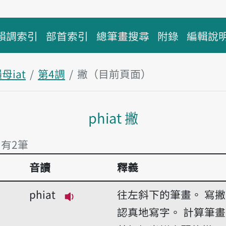
韻調索引
部首索引
總筆畫搜尋
附錄
編輯說
母iat
第4調
撇（目前頁面）
主內容區塊
phiat 撇
 有2筆
音讀
釋義
 有2筆
phiat
往左斜下的筆畫。
寫撇
播放音讀phiat
認真地寫字。
計算筆畫