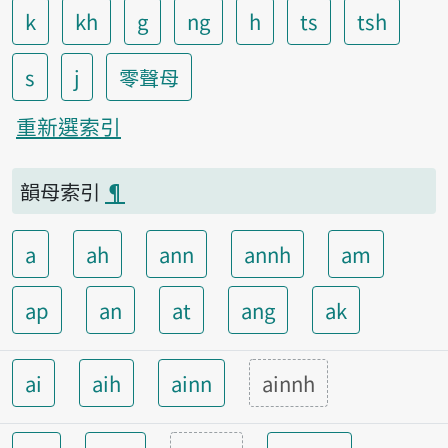
k
kh
g
ng
h
ts
tsh
s
j
零聲母
重新選索引
韻母索引
¶
a
ah
ann
annh
am
ap
an
at
ang
ak
ai
aih
ainn
ainnh