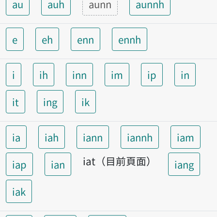
au
auh
aunn
aunnh
e
eh
enn
ennh
i
ih
inn
im
ip
in
it
ing
ik
ia
iah
iann
iannh
iam
iat（目前頁面）
iap
ian
iang
iak