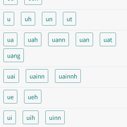
u
uh
un
ut
ua
uah
uann
uan
uat
uang
uai
uainn
uainnh
ue
ueh
ui
uih
uinn