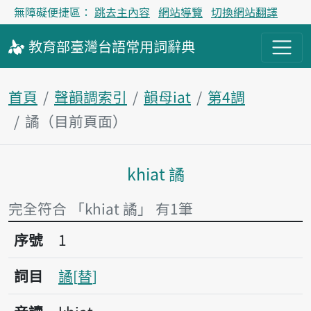
無障礙便捷區：
跳去主內容
網站導覽
切換網站翻譯
教育部
臺灣台語
常用詞
辭典
首頁
聲韻調索引
韻母iat
第4調
譎（目前頁面）
khiat 譎
主內容區塊
完全符合 「khiat 譎」 有1筆
序號1譎
序號
1
詞目
譎
替