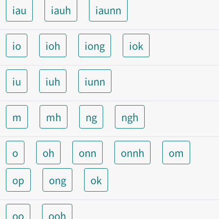
iau
iauh
iaunn
io
ioh
iong
iok
iu
iuh
iunn
m
mh
ng
ngh
o
oh
onn
onnh
om
op
ong
ok
oo
ooh