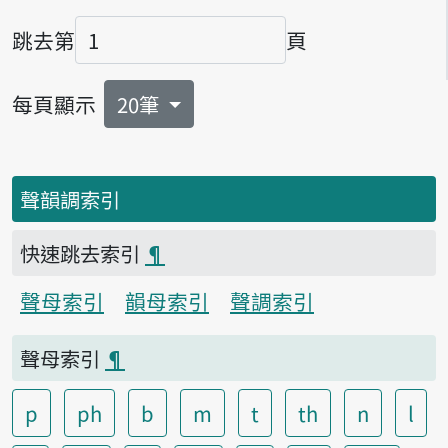
跳去第
頁
頁碼
每頁顯示
20筆
聲韻調索引
快速跳去索引
¶
聲母索引
韻母索引
聲調索引
聲母索引
¶
p
ph
b
m
t
th
n
l