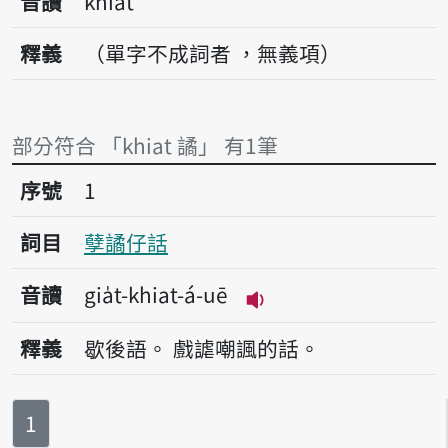
音讀
khiat
釋義
（單字不成詞者 ，無義項）
部分符合 「khiat 譎」 有1筆
序號1孽譎仔話
序號
1
詞目
孽譎仔話
音讀
gia̍t-khiat-á-uē
播放音讀gia̍t-khiat-á
釋義
歇後語。
戲謔嘲諷的話。
第
頁
1