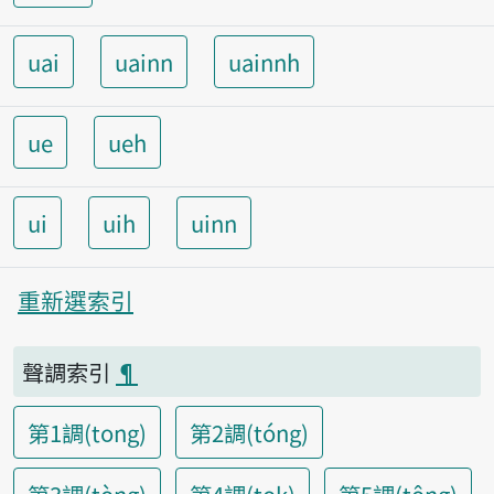
uai
uainn
uainnh
ue
ueh
ui
uih
uinn
重新選索引
聲調索引
¶
第1調(tong)
第2調(tóng)