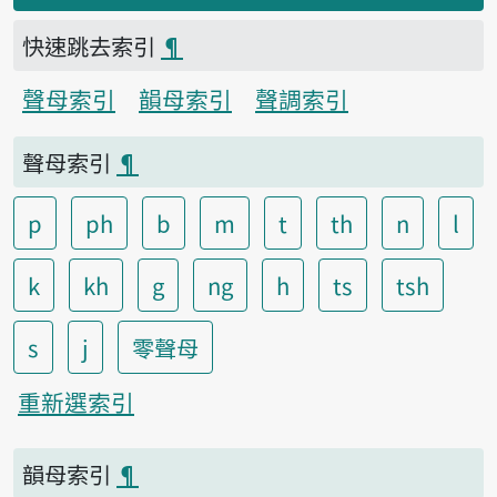
快速跳去索引
¶
聲母索引
韻母索引
聲調索引
聲母索引
¶
p
ph
b
m
t
th
n
l
k
kh
g
ng
h
ts
tsh
s
j
零聲母
重新選索引
韻母索引
¶