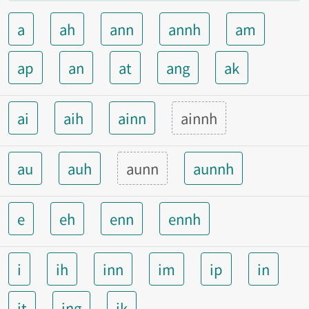
a
ah
ann
annh
am
ap
an
at
ang
ak
ai
aih
ainn
ainnh
au
auh
aunn
aunnh
e
eh
enn
ennh
i
ih
inn
im
ip
in
it
ing
ik