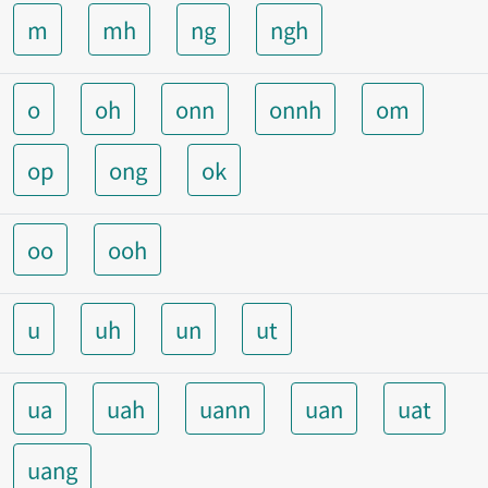
m
mh
ng
ngh
o
oh
onn
onnh
om
op
ong
ok
oo
ooh
u
uh
un
ut
ua
uah
uann
uan
uat
uang