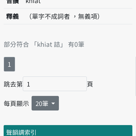
音讀
khiat
釋義
（單字不成詞者 ，無義項）
部分符合 「khiat 詰」 有0筆
第
頁
1
跳去第
頁
頁碼
每頁顯示
20筆
聲韻調索引