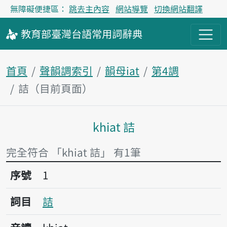
無障礙便捷區：
跳去主內容
網站導覽
切換網站翻譯
教育部
臺灣台語
常用詞
辭典
首頁
聲韻調索引
韻母iat
第4調
詰（目前頁面）
khiat 詰
主內容區塊
完全符合 「khiat 詰」 有1筆
序號1詰
序號
1
詞目
詰