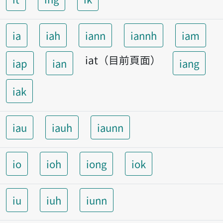
ia
iah
iann
iannh
iam
iat（目前頁面）
iap
ian
iang
iak
iau
iauh
iaunn
io
ioh
iong
iok
iu
iuh
iunn