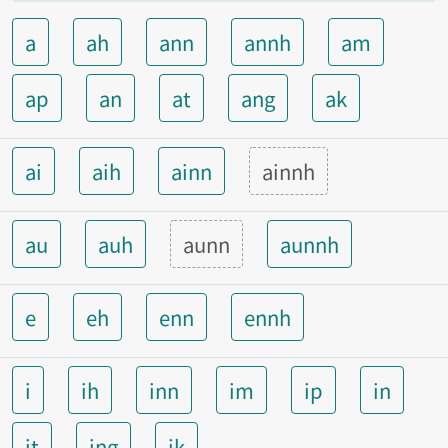
a
ah
ann
annh
am
ap
an
at
ang
ak
ai
aih
ainn
ainnh
au
auh
aunn
aunnh
e
eh
enn
ennh
i
ih
inn
im
ip
in
it
ing
ik