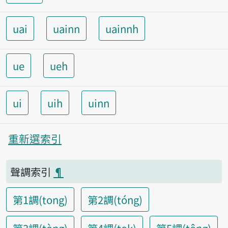
uai
uainn
uainnh
ue
ueh
ui
uih
uinn
重新選索引
聲調索引
¶
第1調(tong)
第2調(tóng)