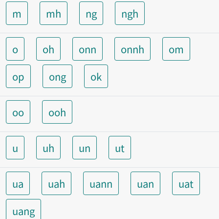
m
mh
ng
ngh
o
oh
onn
onnh
om
op
ong
ok
oo
ooh
u
uh
un
ut
ua
uah
uann
uan
uat
uang