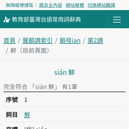
無障礙便捷區：
跳去主內容
網站導覽
切換網站翻譯
教育部
臺灣台語
常用詞
辭典
首頁
聲韻調索引
韻母ian
第2調
鮮（目前頁面）
sián 鮮
主內容區塊
完全符合 「sián 鮮」 有1筆
序號1鮮
序號
1
詞目
鮮