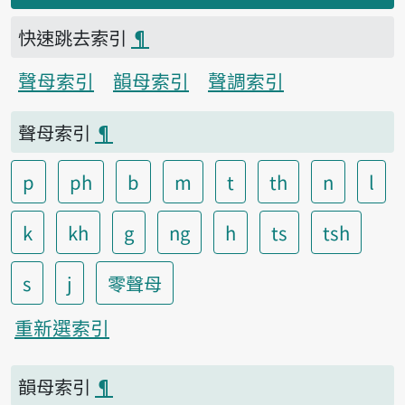
快速跳去索引
¶
聲母索引
韻母索引
聲調索引
聲母索引
¶
p
ph
b
m
t
th
n
l
k
kh
g
ng
h
ts
tsh
s
j
零聲母
重新選索引
韻母索引
¶