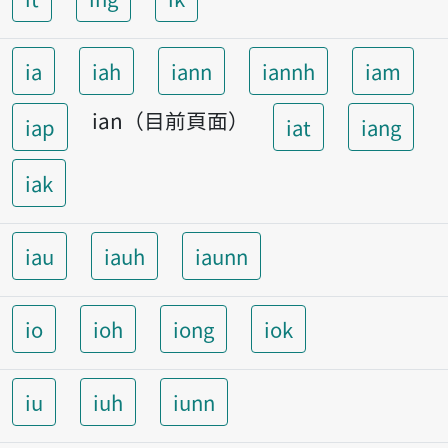
ia
iah
iann
iannh
iam
ian（目前頁面）
iap
iat
iang
iak
iau
iauh
iaunn
io
ioh
iong
iok
iu
iuh
iunn