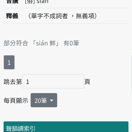
音讀
俗
sián
釋義
（單字不成詞者 ，無義項）
部分符合 「sián 鮮」 有0筆
第
頁
1
跳去第
頁
頁碼
每頁顯示
20筆
聲韻調索引