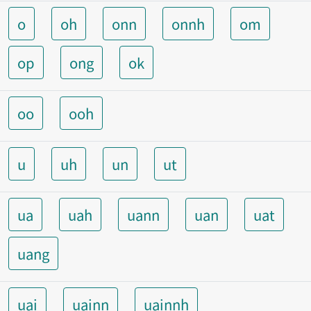
o
oh
onn
onnh
om
op
ong
ok
oo
ooh
u
uh
un
ut
ua
uah
uann
uan
uat
uang
uai
uainn
uainnh