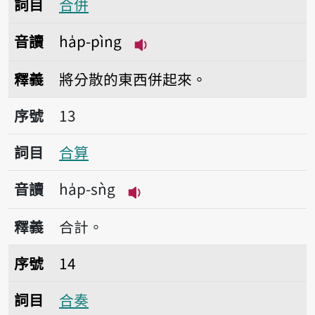
詞目
合併
音讀
ha̍p-pìng
播放音讀ha̍p-pìng
釋義
將分散的東西併起來。
序號13合算
序號
13
詞目
合算
音讀
ha̍p-sǹg
播放音讀ha̍p-sǹg
釋義
合計。
序號14合奏
序號
14
詞目
合奏