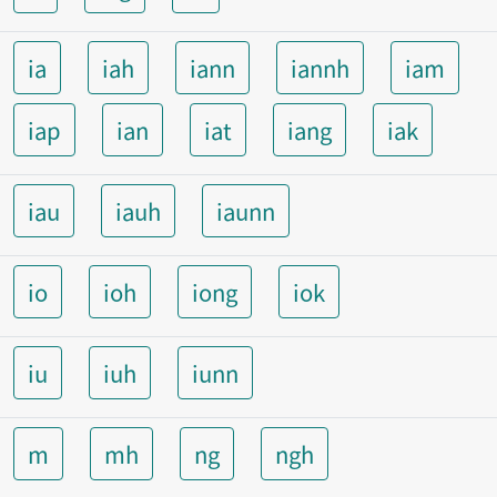
ia
iah
iann
iannh
iam
iap
ian
iat
iang
iak
iau
iauh
iaunn
io
ioh
iong
iok
iu
iuh
iunn
m
mh
ng
ngh