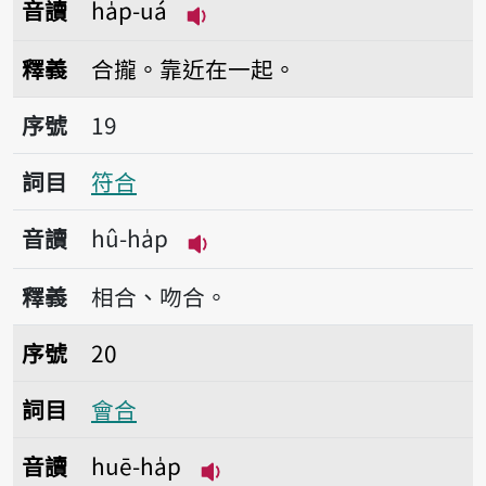
音讀
ha̍p-uá
播放音讀ha̍p-uá
釋義
合攏。靠近在一起。
序號19符合
序號
19
詞目
符合
音讀
hû-ha̍p
播放音讀hû-ha̍p
釋義
相合、吻合。
序號20會合
序號
20
詞目
會合
音讀
huē-ha̍p