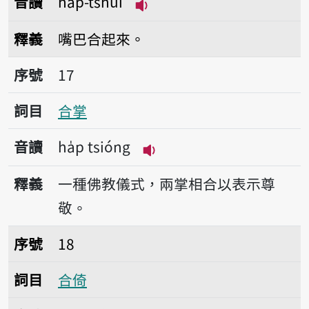
音讀
ha̍p-tshuì
播放音讀ha̍p-tshuì
釋義
嘴巴合起來。
序號17合掌
序號
17
詞目
合掌
音讀
ha̍p tsióng
播放音讀ha̍p tsióng
釋義
一種佛教儀式，兩掌相合以表示尊
敬。
序號18合倚
序號
18
詞目
合倚