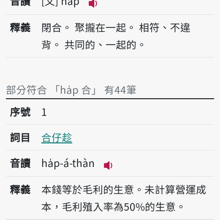
音讀
文
ha̍p
播放音讀ha̍p
釋義
閉合。
聚攏在一起。
相符、不違
背。
共同的、一起的。
部分符合 「ha̍p 合」 有44筆
序號1合仔趁
序號
1
詞目
合仔趁
音讀
ha̍p-á-thàn
播放音讀ha̍p-á-thàn
釋義
本錢等於毛利的生意。未計算營運成
本，毛利殖入率為50%的生意。