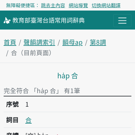
無障礙便捷區：
跳去主內容
網站導覽
切換網站翻譯
教育部
臺灣台語
常用詞
辭典
首頁
聲韻調索引
韻母ap
第8調
合（目前頁面）
ha̍p 合
主內容區塊
完全符合 「ha̍p 合」 有1筆
序號1合
序號
1
詞目
合