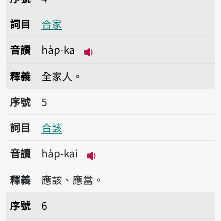
詞目
合家
音讀
ha̍p-ka
播放音讀ha̍p-ka
釋義
全家人。
序號5合該
序號
5
詞目
合該
音讀
ha̍p-kai
播放音讀ha̍p-kai
釋義
應該、應當。
序號6合該然
序號
6