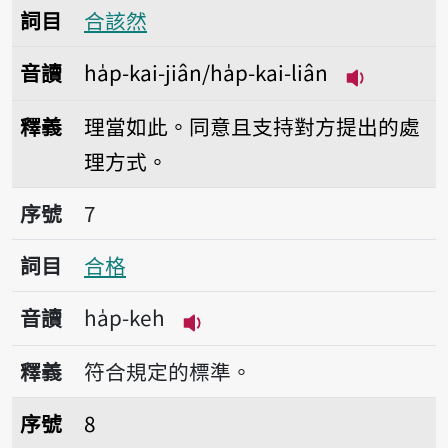
詞目
合該然
音讀
ha̍p-kai-jiân/ha̍p-kai-liân
播放音讀ha̍p-
釋義
理當如此。同意且支持對方提出的處
理方式。
序號7合格
序號
7
詞目
合格
音讀
ha̍p-keh
播放音讀ha̍p-keh
釋義
符合規定的標準。
序號8合股
序號
8