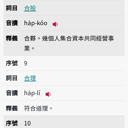
詞目
合股
音讀
ha̍p-kóo
播放音讀ha̍p-kóo
釋義
合夥。幾個人集合資本共同經營事
業。
序號9合理
序號
9
詞目
合理
音讀
ha̍p-lí
播放音讀ha̍p-lí
釋義
符合道理。
序號10合力
序號
10