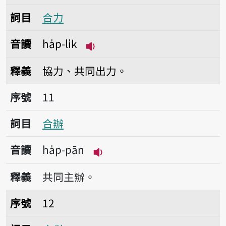
詞目
合力
音讀
ha̍p-li̍k
播放音讀ha̍p-li̍k
釋義
協力、共同出力。
序號11合辦
序號
11
詞目
合辦
音讀
ha̍p-pān
播放音讀ha̍p-pān
釋義
共同主辦。
序號12合併
序號
12