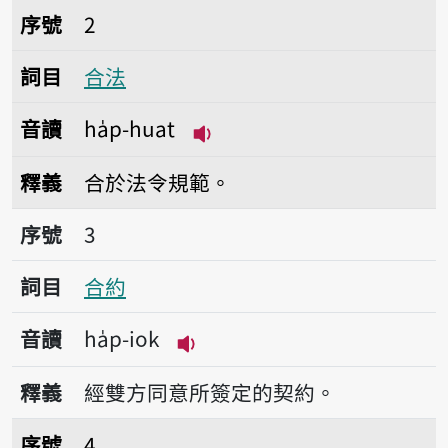
序號2合法
序號
2
詞目
合法
音讀
ha̍p-huat
播放音讀ha̍p-huat
釋義
合於法令規範。
序號3合約
序號
3
詞目
合約
音讀
ha̍p-iok
播放音讀ha̍p-iok
釋義
經雙方同意所簽定的契約。
序號4合家
序號
4