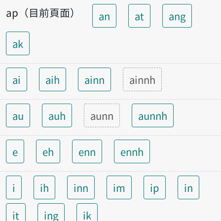
ap（目前頁面）
an
at
ang
ak
ai
aih
ainn
ainnh
au
auh
aunn
aunnh
e
eh
enn
ennh
i
ih
inn
im
ip
in
it
ing
ik