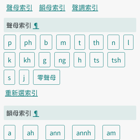
聲母索引
韻母索引
聲調索引
聲母索引
¶
p
ph
b
m
t
th
n
l
k
kh
g
ng
h
ts
tsh
s
j
零聲母
重新選索引
韻母索引
¶
a
ah
ann
annh
am