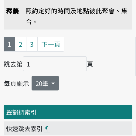
播放音讀huē-ha̍p
釋義
照約定好的時間及地點彼此聚會、集
合。
第
頁
1
2
3
下一頁
跳去第
頁
頁碼
每頁顯示
20筆
聲韻調索引
快速跳去索引
¶