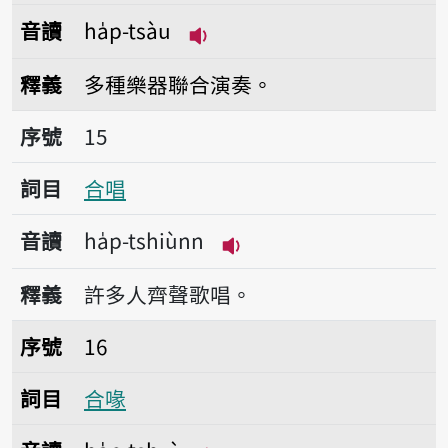
音讀
ha̍p-tsàu
播放音讀ha̍p-tsàu
釋義
多種樂器聯合演奏。
序號15合唱
序號
15
詞目
合唱
音讀
ha̍p-tshiùnn
播放音讀ha̍p-tshiùnn
釋義
許多人齊聲歌唱。
序號16合喙
序號
16
詞目
合喙