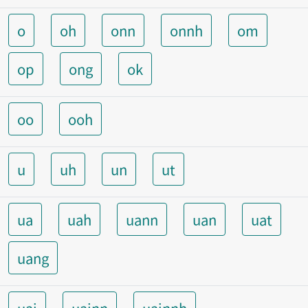
o
oh
onn
onnh
om
op
ong
ok
oo
ooh
u
uh
un
ut
ua
uah
uann
uan
uat
uang