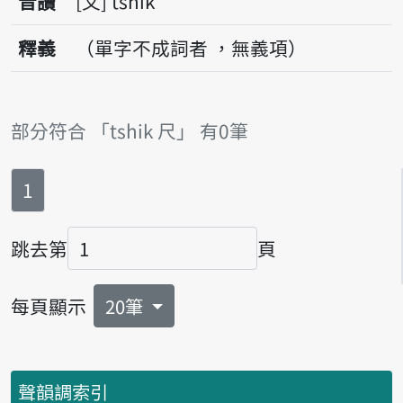
音讀
文
tshik
釋義
（單字不成詞者 ，無義項）
部分符合 「tshik 尺」 有0筆
第
頁
1
跳去第
頁
頁碼
每頁顯示
20筆
聲韻調索引