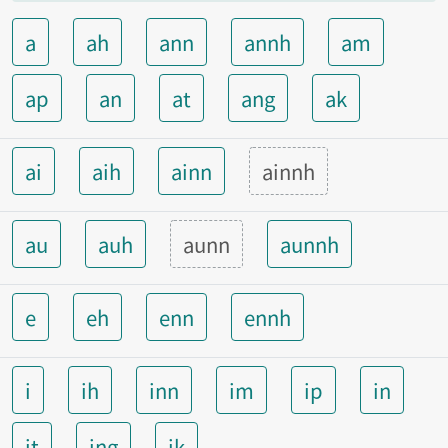
a
ah
ann
annh
am
ap
an
at
ang
ak
ai
aih
ainn
ainnh
au
auh
aunn
aunnh
e
eh
enn
ennh
i
ih
inn
im
ip
in
it
ing
ik