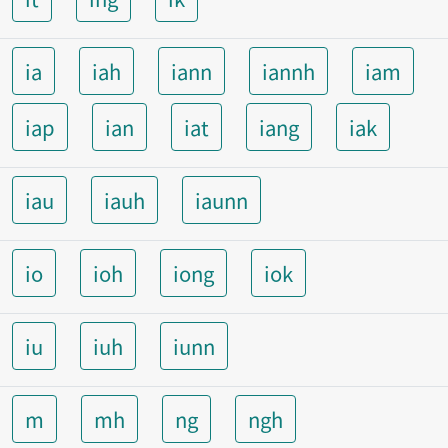
ia
iah
iann
iannh
iam
iap
ian
iat
iang
iak
iau
iauh
iaunn
io
ioh
iong
iok
iu
iuh
iunn
m
mh
ng
ngh