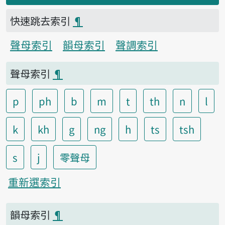
快速跳去索引
¶
聲母索引
韻母索引
聲調索引
聲母索引
¶
p
ph
b
m
t
th
n
l
k
kh
g
ng
h
ts
tsh
s
j
零聲母
重新選索引
韻母索引
¶