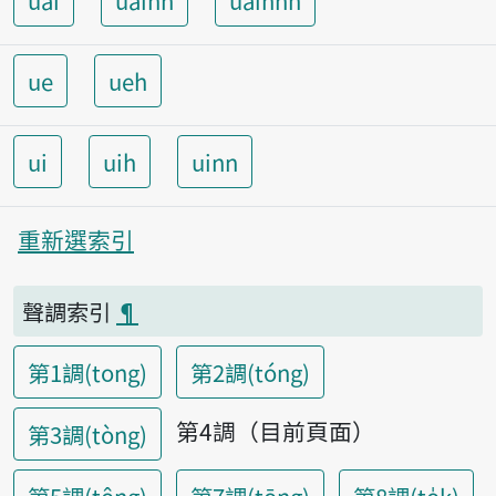
uai
uainn
uainnh
ue
ueh
ui
uih
uinn
重新選索引
聲調索引
¶
第1調(tong)
第2調(tóng)
第4調（目前頁面）
第3調(tòng)