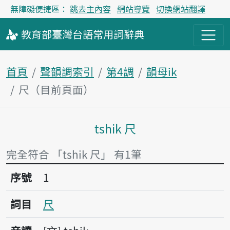
無障礙便捷區：
跳去主內容
網站導覽
切換網站翻譯
教育部
臺灣台語
常用詞
辭典
首頁
聲韻調索引
第4調
韻母ik
尺（目前頁面）
tshik 尺
主內容區塊
完全符合 「tshik 尺」 有1筆
序號1尺
序號
1
詞目
尺