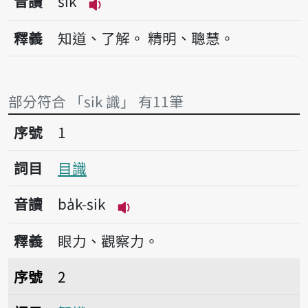
音讀
sik
播放音讀sik
釋義
知道、了解。
精明、聰慧。
部分符合 「sik 識」 有11筆
序號1目識
序號
1
詞目
目識
音讀
ba̍k-sik
播放音讀ba̍k-sik
釋義
眼力、觀察力。
序號2智識
序號
2