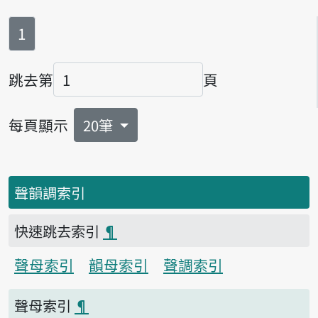
第
頁
1
跳去第
頁
頁碼
每頁顯示
20筆
聲韻調索引
快速跳去索引
¶
聲母索引
韻母索引
聲調索引
聲母索引
¶