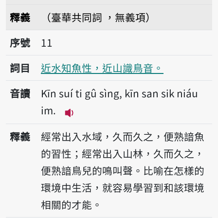
播放音讀tám-sik
釋義
（臺華共同詞 ，無義項）
序號11近水知魚性，近山識鳥音。
序號
11
詞目
近水知魚性，近山識鳥音。
音讀
Kīn suí ti gû sìng, kīn san sik niáu
im.
播放音讀Kīn suí ti gû sìng, kīn san
釋義
經常出入水域，久而久之，便熟諳魚
的習性；經常出入山林，久而久之，
便熟諳鳥兒的鳴叫聲。比喻在怎樣的
環境中生活，就容易學習到和該環境
相關的才能。