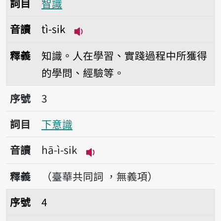
詞目
智識
音讀
tì-sik
播放音讀tì-sik
釋義
知識。人在學習、實踐過程中所獲得
的學問、經驗等。
序號3下意識
序號
3
詞目
下意識
音讀
hā-ì-sik
播放音讀hā-ì-sik
釋義
（臺華共同詞 ，無義項）
序號4意識
序號
4