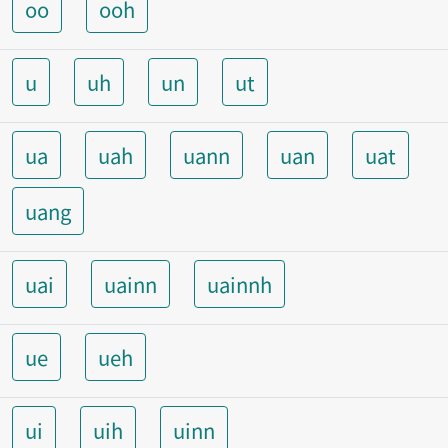
oo
ooh
u
uh
un
ut
ua
uah
uann
uan
uat
uang
uai
uainn
uainnh
ue
ueh
ui
uih
uinn