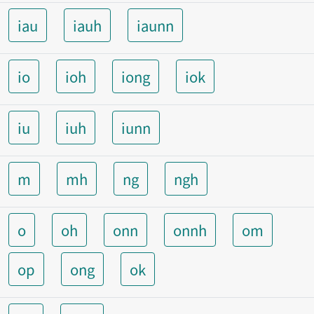
iau
iauh
iaunn
io
ioh
iong
iok
iu
iuh
iunn
m
mh
ng
ngh
o
oh
onn
onnh
om
op
ong
ok