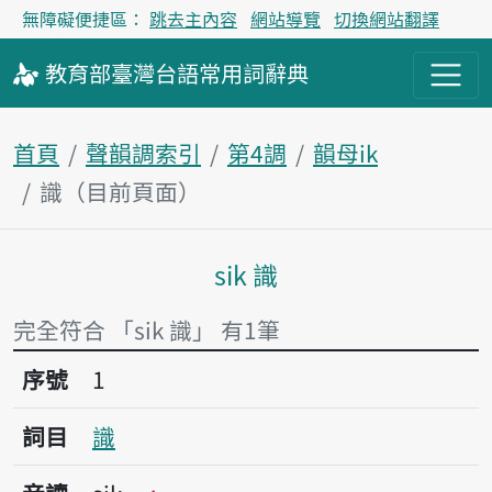
無障礙便捷區：
跳去主內容
網站導覽
切換網站翻譯
教育部
臺灣台語
常用詞
辭典
首頁
聲韻調索引
第4調
韻母ik
識（目前頁面）
sik 識
主內容區塊
完全符合 「sik 識」 有1筆
序號1識
序號
1
詞目
識