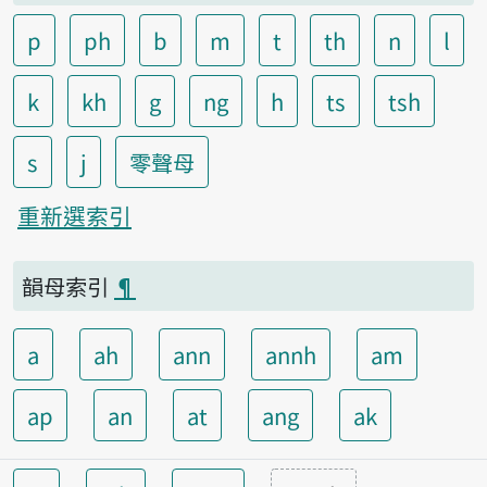
p
ph
b
m
t
th
n
l
k
kh
g
ng
h
ts
tsh
s
j
零聲母
重新選索引
韻母索引
¶
a
ah
ann
annh
am
ap
an
at
ang
ak