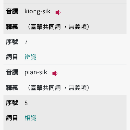
音讀
kiōng-sik
播放音讀kiōng-sik
釋義
（臺華共同詞 ，無義項）
序號7辨識
序號
7
詞目
辨識
音讀
piān-sik
播放音讀piān-sik
釋義
（臺華共同詞 ，無義項）
序號8相識
序號
8
詞目
相識