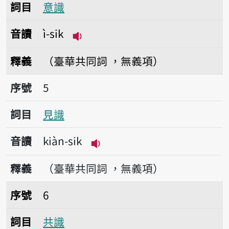
詞目
意識
音讀
ì-sik
播放音讀ì-sik
釋義
（臺華共同詞 ，無義項）
序號5見識
序號
5
詞目
見識
音讀
kiàn-sik
播放音讀kiàn-sik
釋義
（臺華共同詞 ，無義項）
序號6共識
序號
6
詞目
共識