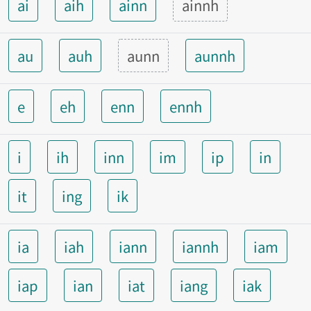
ai
aih
ainn
ainnh
au
auh
aunn
aunnh
e
eh
enn
ennh
i
ih
inn
im
ip
in
it
ing
ik
ia
iah
iann
iannh
iam
iap
ian
iat
iang
iak