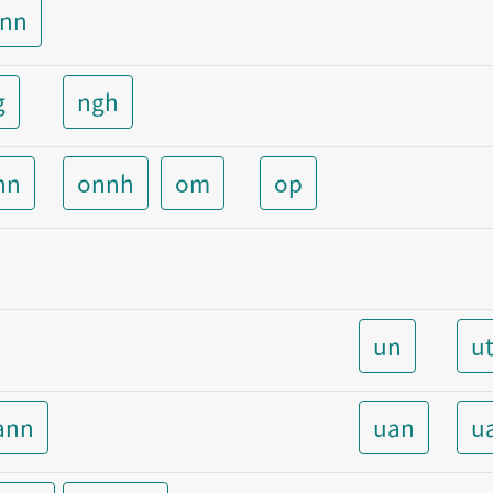
unn
g
ngh
nn
onnh
om
op
un
u
ann
uan
u