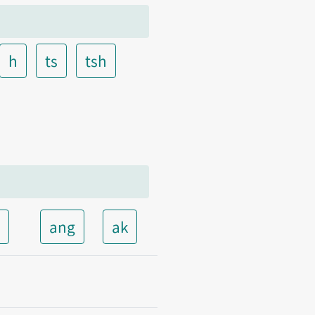
h
ts
tsh
t
ang
ak