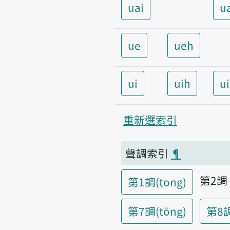
uai
u
ue
ueh
ui
uih
u
重新選索引
聲調索引
¶
第2
第1調(tong)
第7調(tōng)
第8調(