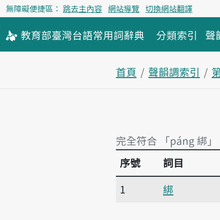
無障礙便捷區：
跳去主內容
網站導覽
切換網站翻譯
教育部
臺灣台語
常用詞
辭典
分類索引
聲
首頁
聲韻調索引
完全符合 「páng 綁」
序號
詞目
完全符合 「páng 綁」
1
綁