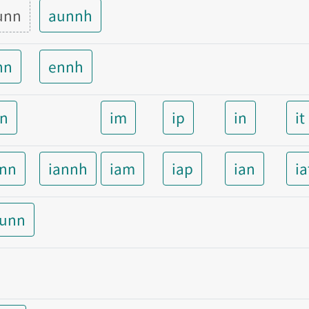
unn
aunnh
nn
ennh
nn
im
ip
in
it
ann
iannh
iam
iap
ian
ia
aunn