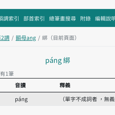
韻調索引
部首索引
總筆畫搜尋
附錄
編輯說
第2調
韻母ang
綁（目前頁面）
主內容區塊
páng 綁
 有1筆
音讀
釋義
 有1筆
páng
（單字不成詞者 ，無