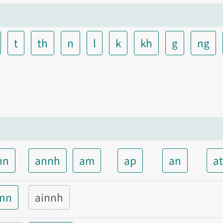
t
th
n
l
k
kh
g
ng
nn
annh
am
ap
an
a
inn
ainnh