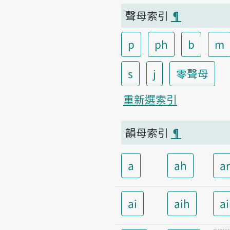
聲母索引
¶
p
ph
b
m
s
j
零聲母
重新選索引
韻母索引
¶
a
ah
a
ai
aih
a