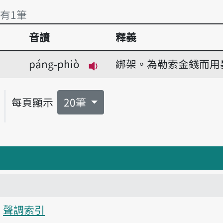
 有1筆
音讀
釋義
 有1筆
páng-phiò
綁架。為勒索金錢而用
播放音讀páng-phiò
每頁顯示
20筆
聲調索引