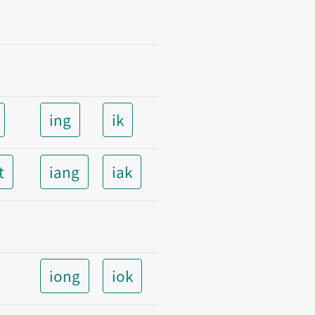
ing
ik
t
iang
iak
iong
iok