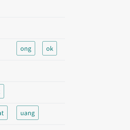
ong
ok
t
at
uang