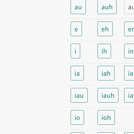
au
auh
a
e
eh
e
i
ih
i
ia
iah
i
iau
iauh
i
io
ioh