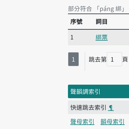
部分符合 「páng 綁」
序號
詞目
部分符合 「páng 綁」
1
綁票
第
頁
1
跳去第
頁
頁碼
聲韻調索引
快速跳去索引
¶
聲母索引
韻母索引