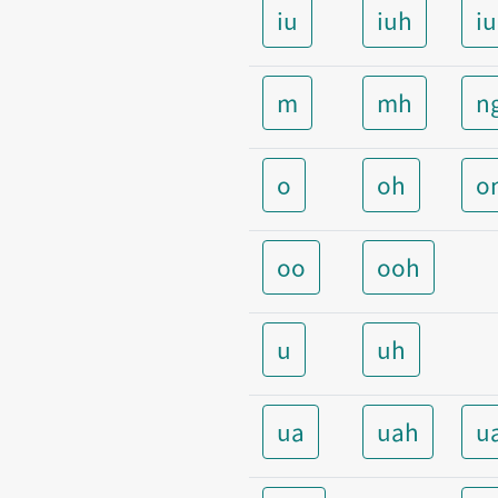
iu
iuh
i
m
mh
n
o
oh
o
oo
ooh
u
uh
ua
uah
u