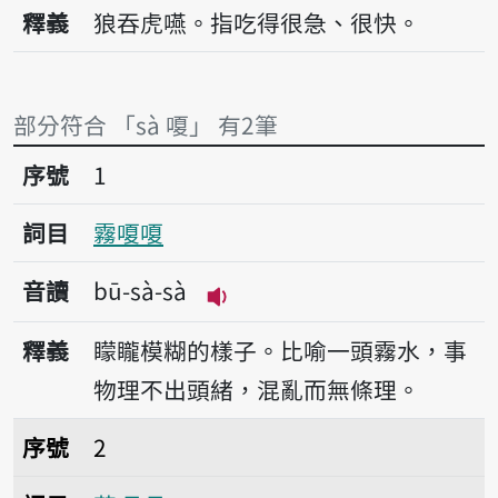
播放音讀sà
釋義
狼吞虎嚥。指吃得很急、很快。
部分符合 「sà 嗄」 有2筆
序號1霧嗄嗄
序號
1
詞目
霧嗄嗄
音讀
bū-sà-sà
播放音讀bū-sà-sà
釋義
矇矓模糊的樣子。比喻一頭霧水，事
物理不出頭緒，混亂而無條理。
序號2花嗄嗄
序號
2