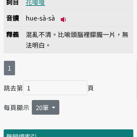
詞目
花嗄嗄
音讀
hue-sà-sà
播放音讀hue-sà-sà
釋義
混亂不清。比喻頭腦裡朦朧一片，無
法明白。
第
頁
1
跳去第
頁
頁碼
每頁顯示
20筆
聲韻調索引