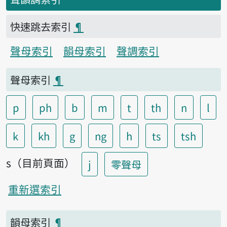
快速跳去索引
¶
聲母索引
韻母索引
聲調索引
聲母索引
¶
p
ph
b
m
t
th
n
l
k
kh
g
ng
h
ts
tsh
s（目前頁面）
j
零聲母
重新選索引
韻母索引
¶