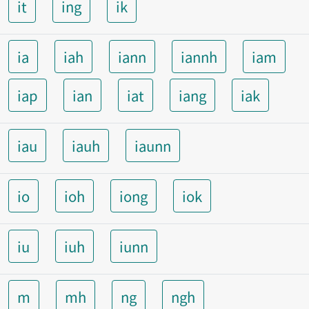
it
ing
ik
ia
iah
iann
iannh
iam
iap
ian
iat
iang
iak
iau
iauh
iaunn
io
ioh
iong
iok
iu
iuh
iunn
m
mh
ng
ngh