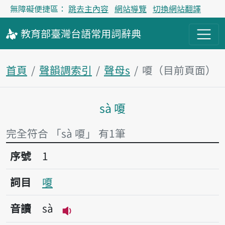
無障礙便捷區：
跳去主內容
網站導覽
切換網站翻譯
教育部
臺灣台語
常用詞
辭典
首頁
聲韻調索引
聲母s
嗄（目前頁面）
sà 嗄
主內容區塊
完全符合 「sà 嗄」 有1筆
序號1嗄
序號
1
詞目
嗄
音讀
sà