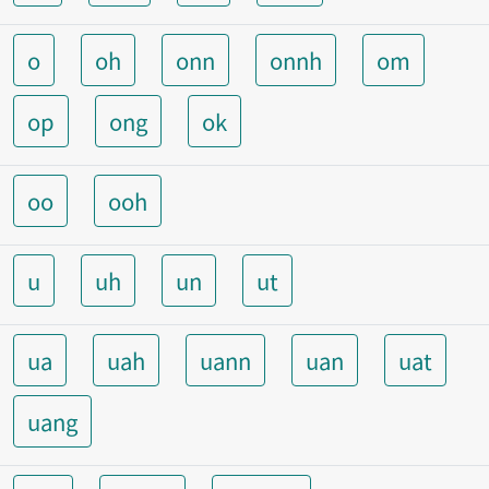
o
oh
onn
onnh
om
op
ong
ok
oo
ooh
u
uh
un
ut
ua
uah
uann
uan
uat
uang