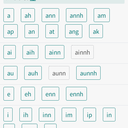
a
ah
ann
annh
am
ap
an
at
ang
ak
ai
aih
ainn
ainnh
au
auh
aunn
aunnh
e
eh
enn
ennh
i
ih
inn
im
ip
in