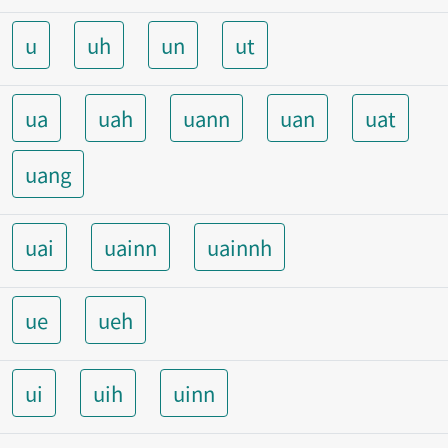
u
uh
un
ut
ua
uah
uann
uan
uat
uang
uai
uainn
uainnh
ue
ueh
ui
uih
uinn