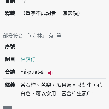
音讀
ná
釋義
（單字不成詞者 ，無義項）
部分符合 「ná 林」 有1筆
序號1林菝仔
序號
1
詞目
林菝仔
音讀
ná-pua̍t-á
播放音讀ná-pua̍t-á
釋義
番石榴、芭樂。瓜果類。葉對生，花
白色，可以食用，富含維生素C。