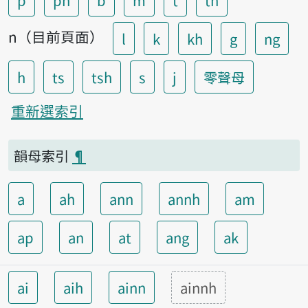
p
ph
b
m
t
th
n（目前頁面）
l
k
kh
g
ng
h
ts
tsh
s
j
零聲母
重新選索引
韻母索引
¶
a
ah
ann
annh
am
ap
an
at
ang
ak
ai
aih
ainn
ainnh