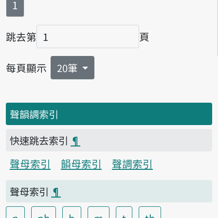
第
頁
1
跳去第
頁
頁碼
每頁顯示
20筆
聲韻調索引
快速跳去索引
¶
聲母索引
韻母索引
聲調索引
聲母索引
¶