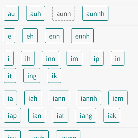
au
auh
aunn
aunnh
e
eh
enn
ennh
i
ih
inn
im
ip
in
it
ing
ik
ia
iah
iann
iannh
iam
iap
ian
iat
iang
iak
iau
iauh
iaunn