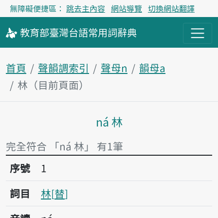
無障礙便捷區：
跳去主內容
網站導覽
切換網站翻譯
教育部
臺灣台語
常用詞
辭典
首頁
聲韻調索引
聲母n
韻母a
林（目前頁面）
ná 林
主內容區塊
完全符合 「ná 林」 有1筆
序號1林
序號
1
詞目
林
替