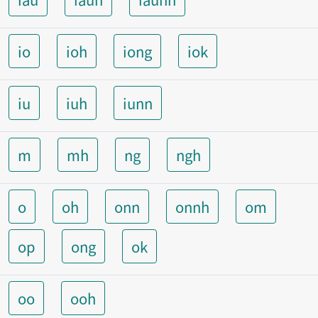
io
ioh
iong
iok
iu
iuh
iunn
m
mh
ng
ngh
o
oh
onn
onnh
om
op
ong
ok
oo
ooh