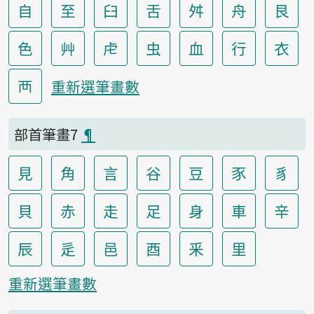
自
至
臼
舌
舛
舟
艮
色
艸
虍
虫
血
行
衣
襾
重新選筆畫數
部首筆畫7
¶
見
角
言
谷
豆
豕
豸
貝
赤
走
足
身
車
辛
辰
辵
邑
酉
釆
里
重新選筆畫數