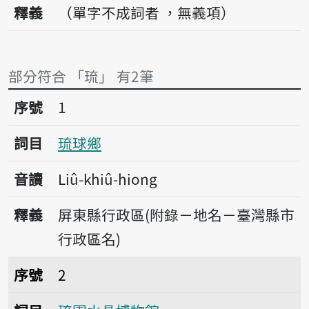
釋義
（單字不成詞者 ，無義項）
部分符合 「琉」 有2筆
序號1琉球鄉
序號
1
詞目
琉球鄉
音讀
Liû-khiû-hiong
釋義
屏東縣行政區(附錄－地名－臺灣縣市
行政區名)
序號2琉園水晶博物館
序號
2