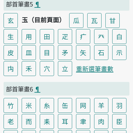
部首筆畫5
¶
玉（目前頁面）
玄
瓜
瓦
甘
生
用
田
疋
疒
癶
白
皮
皿
目
矛
矢
石
示
禸
禾
穴
立
重新選筆畫數
部首筆畫6
¶
竹
米
糸
缶
网
羊
羽
老
而
耒
耳
聿
肉
臣