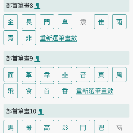
部首筆畫8
¶
金
長
門
阜
隶
隹
雨
青
非
重新選筆畫數
部首筆畫9
¶
面
革
韋
韭
音
頁
風
飛
食
首
香
重新選筆畫數
部首筆畫10
¶
馬
骨
高
髟
鬥
鬯
鬲