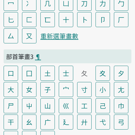
冖
冫
几
凵
刀
力
勹
匕
匚
匸
十
卜
卩
厂
厶
又
重新選筆畫數
部首筆畫3
¶
口
囗
土
士
夂
夊
夕
大
女
子
宀
寸
小
尢
尸
屮
山
巛
工
己
巾
干
幺
广
廴
廾
弋
弓