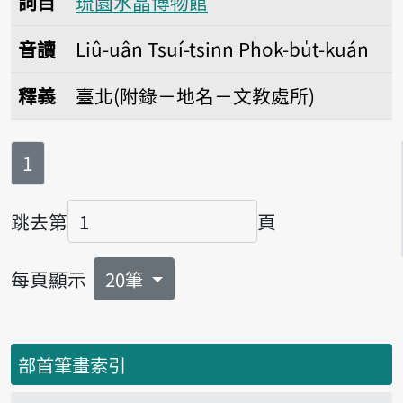
詞目
琉園水晶博物館
音讀
Liû-uân Tsuí-tsinn Phok-bu̍t-kuán
釋義
臺北(附錄－地名－文教處所)
第
頁
1
跳去第
頁
頁碼
每頁顯示
20筆
部首筆畫索引