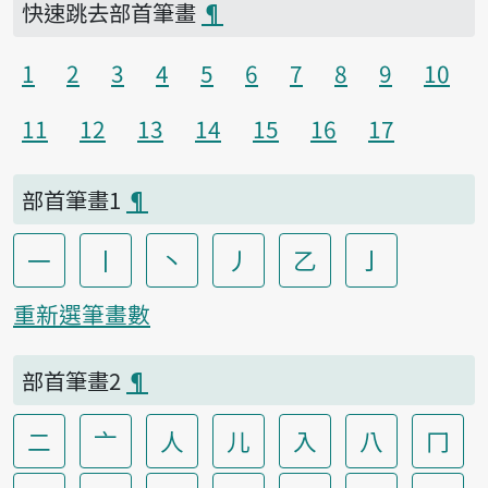
快速跳去部首筆畫
¶
1
2
3
4
5
6
7
8
9
10
11
12
13
14
15
16
17
部首筆畫1
¶
一
丨
丶
丿
乙
亅
重新選筆畫數
部首筆畫2
¶
二
亠
人
儿
入
八
冂