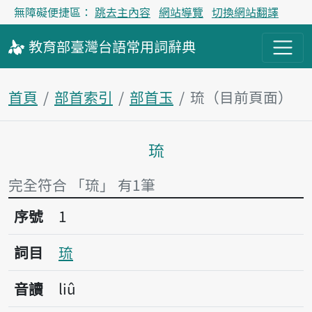
無障礙便捷區：
跳去主內容
網站導覽
切換網站翻譯
教育部
臺灣台語
常用詞
辭典
首頁
部首索引
部首玉
琉（目前頁面）
琉
主內容區塊
完全符合 「琉」 有1筆
序號1琉
序號
1
詞目
琉
音讀
liû