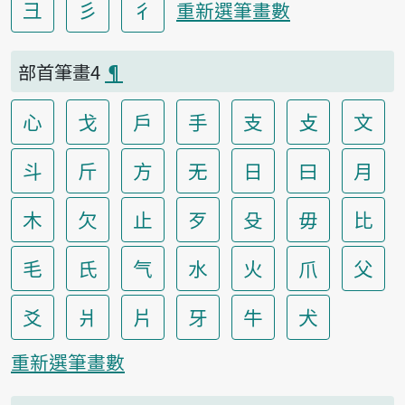
彐
彡
彳
重新選筆畫數
部首筆畫4
¶
心
戈
戶
手
支
攴
文
斗
斤
方
无
日
曰
月
木
欠
止
歹
殳
毋
比
毛
氏
气
水
火
爪
父
爻
爿
片
牙
牛
犬
重新選筆畫數