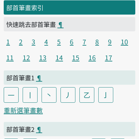
部首筆畫索引
快速跳去部首筆畫
¶
1
2
3
4
5
6
7
8
9
10
11
12
13
14
15
16
17
部首筆畫1
¶
一
丨
丶
丿
乙
亅
重新選筆畫數
部首筆畫2
¶