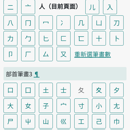
人（目前頁面）
二
亠
儿
入
八
冂
冖
冫
几
凵
刀
力
勹
匕
匚
匸
十
卜
卩
厂
厶
又
重新選筆畫數
部首筆畫3
¶
口
囗
土
士
夂
夊
夕
大
女
子
宀
寸
小
尢
尸
屮
山
巛
工
己
巾