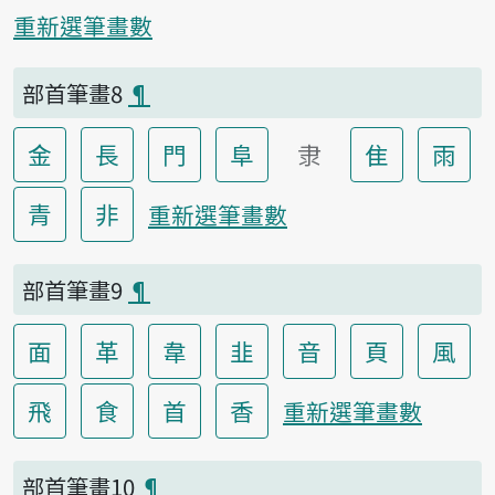
重新選筆畫數
部首筆畫8
¶
金
長
門
阜
隶
隹
雨
青
非
重新選筆畫數
部首筆畫9
¶
面
革
韋
韭
音
頁
風
飛
食
首
香
重新選筆畫數
部首筆畫10
¶