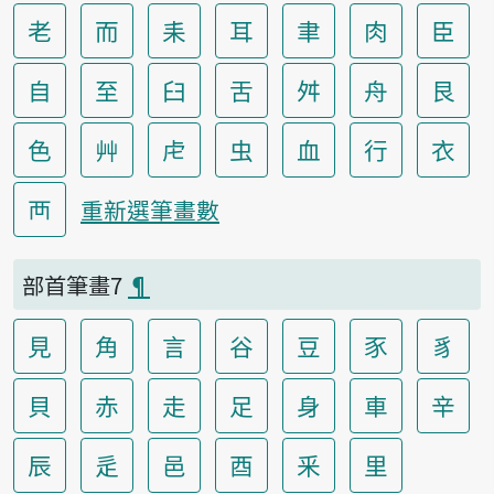
老
而
耒
耳
聿
肉
臣
自
至
臼
舌
舛
舟
艮
色
艸
虍
虫
血
行
衣
襾
重新選筆畫數
部首筆畫7
¶
見
角
言
谷
豆
豕
豸
貝
赤
走
足
身
車
辛
辰
辵
邑
酉
釆
里