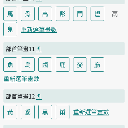
馬
骨
高
髟
鬥
鬯
鬲
鬼
重新選筆畫數
部首筆畫11
¶
魚
鳥
鹵
鹿
麥
麻
重新選筆畫數
部首筆畫12
¶
黃
黍
黑
黹
重新選筆畫數