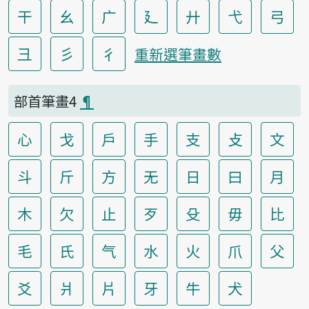
干
幺
广
廴
廾
弋
弓
彐
彡
彳
重新選筆畫數
部首筆畫4
¶
心
戈
戶
手
支
攴
文
斗
斤
方
无
日
曰
月
木
欠
止
歹
殳
毋
比
毛
氏
气
水
火
爪
父
爻
爿
片
牙
牛
犬