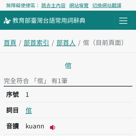
無障礙便捷區：
跳去主內容
網站導覽
切換網站翻譯
教育部
臺灣台語
常用詞
辭典
首頁
部首索引
部首人
倌（目前頁面）
倌
主內容區塊
完全符合 「倌」 有1筆
序號1倌
序號
1
詞目
倌
音讀
kuann