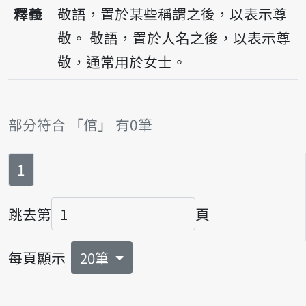
播放音讀kuann
釋義
敬語，置於某些稱謂之後，以表示尊
敬。
敬語，置於人名之後，以表示尊
敬，通常用於女士。
部分符合 「倌」 有0筆
第
頁
1
跳去第
頁
頁碼
每頁顯示
20筆