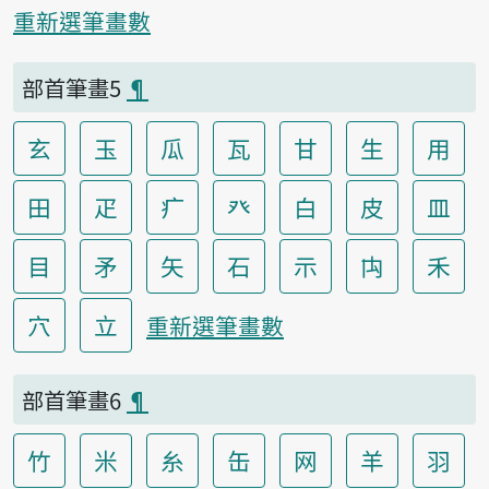
重新選筆畫數
部首筆畫5
¶
玄
玉
瓜
瓦
甘
生
用
田
疋
疒
癶
白
皮
皿
目
矛
矢
石
示
禸
禾
穴
立
重新選筆畫數
部首筆畫6
¶
竹
米
糸
缶
网
羊
羽