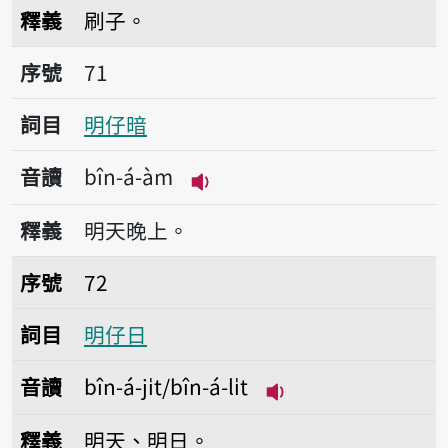
播放音讀bín-á
釋義
刷子。
序號71明仔暗
序號
71
詞目
明仔暗
音讀
bîn-á-àm
播放音讀bîn-á-àm
釋義
明天晚上。
序號72明仔日
序號
72
詞目
明仔日
音讀
bîn-á-ji̍t/bîn-á-li̍t
播放音讀bîn-á-ji̍t/bîn
釋義
明天、明日。