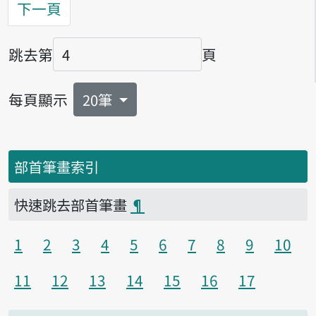
下一頁
跳去第
頁
頁碼
每頁顯示
20筆
部首筆畫索引
快速跳去部首筆畫
¶
1
2
3
4
5
6
7
8
9
10
11
12
13
14
15
16
17