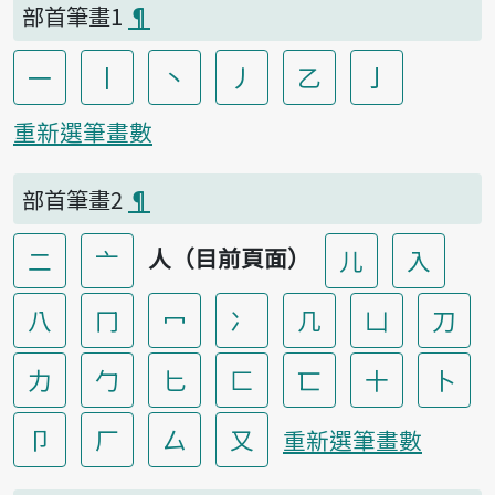
部首筆畫1
¶
一
丨
丶
丿
乙
亅
重新選筆畫數
部首筆畫2
¶
人（目前頁面）
二
亠
儿
入
八
冂
冖
冫
几
凵
刀
力
勹
匕
匚
匸
十
卜
卩
厂
厶
又
重新選筆畫數