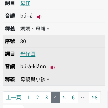
詞目
母仔
音讀
bú--á
播放音讀bú--á
釋義
媽媽、母親。
序號80母仔囝
序號
80
詞目
母仔囝
音讀
bú-á-kiánn
播放音讀bú-á-kiánn
釋義
母親與小孩。
第
頁
上一頁
1
2
3
4
5
6
…
58