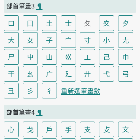
部首筆畫3
¶
口
囗
土
士
夂
夊
夕
大
女
子
宀
寸
小
尢
尸
屮
山
巛
工
己
巾
干
幺
广
廴
廾
弋
弓
彐
彡
彳
重新選筆畫數
部首筆畫4
¶
心
戈
戶
手
支
攴
文