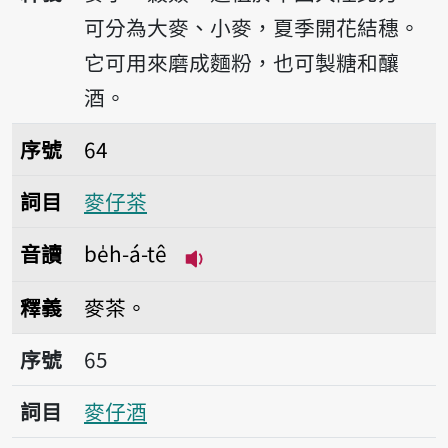
可分為大麥、小麥，夏季開花結穗。
它可用來磨成麵粉，也可製糖和釀
酒。
序號64麥仔茶
序號
64
詞目
麥仔茶
音讀
be̍h-á-tê
播放音讀be̍h-á-tê
釋義
麥茶。
序號65麥仔酒
序號
65
詞目
麥仔酒