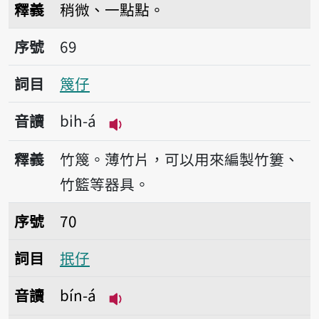
釋義
稍微、一點點。
序號69篾仔
序號
69
詞目
篾仔
音讀
bi̍h-á
播放音讀bi̍h-á
釋義
竹篾。薄竹片，可以用來編製竹簍、
竹籃等器具。
序號70抿仔
序號
70
詞目
抿仔
音讀
bín-á