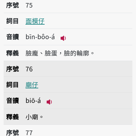
序號75面模仔
序號
75
詞目
面模仔
音讀
bīn-bôo-á
播放音讀bīn-bôo-á
釋義
臉龐、臉蛋，臉的輪廓。
序號76廟仔
序號
76
詞目
廟仔
音讀
biō-á
播放音讀biō-á
釋義
小廟。
序號77帽仔
序號
77