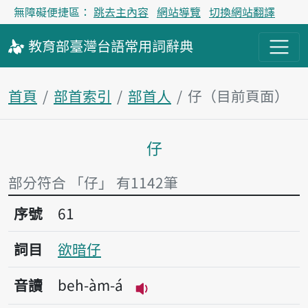
無障礙便捷區：
跳去主內容
網站導覽
切換網站翻譯
教育部
臺灣台語
常用詞
辭典
首頁
部首索引
部首人
仔（目前頁面）
仔
主內容區塊
部分符合 「仔」 有1142筆
序號61欲暗仔
序號
61
詞目
欲暗仔
音讀
beh-àm-á