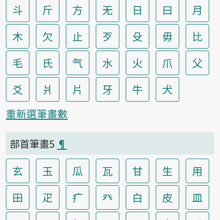
斗
斤
方
无
日
曰
月
木
欠
止
歹
殳
毋
比
毛
氏
气
水
火
爪
父
爻
爿
片
牙
牛
犬
重新選筆畫數
部首筆畫5
¶
玄
玉
瓜
瓦
甘
生
用
田
疋
疒
癶
白
皮
皿