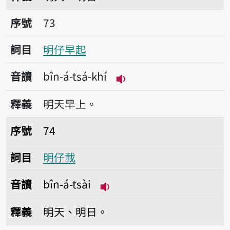
序號73明仔早起
序號
73
詞目
明仔早起
音讀
bîn-á-tsá-khí
播放音讀bîn-á-tsá-khí
釋義
明天早上。
序號74明仔載
序號
74
詞目
明仔載
音讀
bîn-á-tsài
播放音讀bîn-á-tsài
釋義
明天、明日。