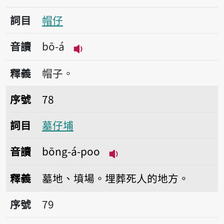
詞目
帽仔
音讀
bō-á
播放音讀bō-á
釋義
帽子。
序號78墓仔埔
序號
78
詞目
墓仔埔
音讀
bōng-á-poo
播放音讀bōng-á-poo
釋義
墓地、墳場。埋葬死人的地方。
序號79母仔
序號
79