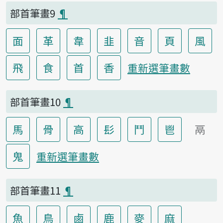
部首筆畫9
¶
面
革
韋
韭
音
頁
風
飛
食
首
香
重新選筆畫數
部首筆畫10
¶
馬
骨
高
髟
鬥
鬯
鬲
鬼
重新選筆畫數
部首筆畫11
¶
魚
鳥
鹵
鹿
麥
麻