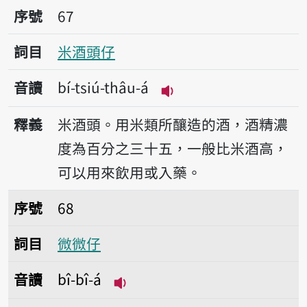
序號67米酒頭仔
序號
67
詞目
米酒頭仔
音讀
bí-tsiú-thâu-á
播放音讀bí-tsiú-thâu-
釋義
米酒頭。用米類所釀造的酒，酒精濃
度為百分之三十五，一般比米酒高，
可以用來飲用或入藥。
序號68微微仔
序號
68
詞目
微微仔
音讀
bî-bî-á
播放音讀bî-bî-á