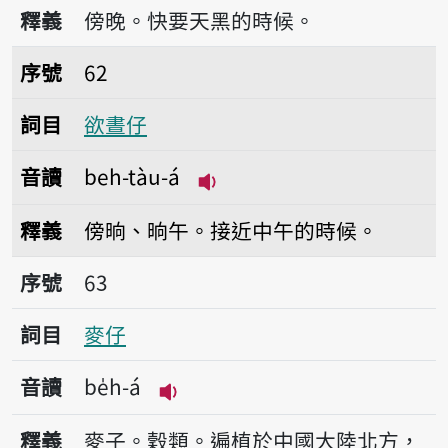
播放音讀beh-àm-á
釋義
傍晚。快要天黑的時候。
序號62欲晝仔
序號
62
詞目
欲晝仔
音讀
beh-tàu-á
播放音讀beh-tàu-á
釋義
傍晌、晌午。接近中午的時候。
序號63麥仔
序號
63
詞目
麥仔
音讀
be̍h-á
播放音讀be̍h-á
釋義
麥子。穀類。遍植於中國大陸北方，