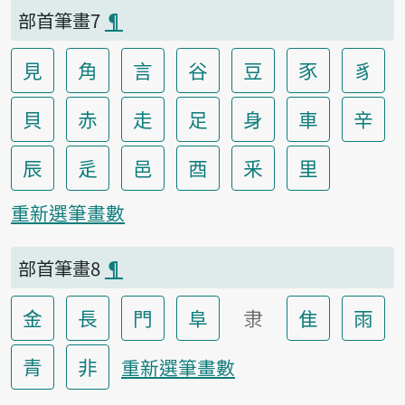
部首筆畫7
¶
見
角
言
谷
豆
豕
豸
貝
赤
走
足
身
車
辛
辰
辵
邑
酉
釆
里
重新選筆畫數
部首筆畫8
¶
金
長
門
阜
隶
隹
雨
青
非
重新選筆畫數