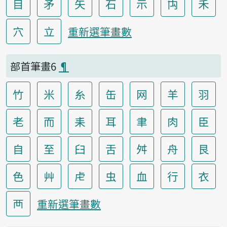
目
矛
矢
石
示
禸
禾
穴
立
重新選筆畫數
部首筆畫6
¶
竹
米
糸
缶
网
羊
羽
老
而
耒
耳
聿
肉
臣
自
至
臼
舌
舛
舟
艮
色
艸
虍
虫
血
行
衣
襾
重新選筆畫數