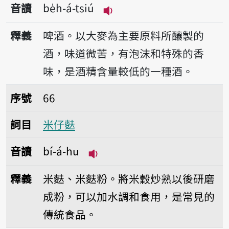
音讀
be̍h-á-tsiú
播放音讀be̍h-á-tsiú
釋義
啤酒。以大麥為主要原料所釀製的
酒，味道微苦，有泡沫和特殊的香
味，是酒精含量較低的一種酒。
序號66米仔麩
序號
66
詞目
米仔麩
音讀
bí-á-hu
播放音讀bí-á-hu
釋義
米麩、米麩粉。將米穀炒熟以後研磨
成粉，可以加水調和食用，是常見的
傳統食品。