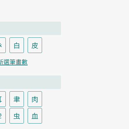
癶
白
皮
新選筆畫數
耳
聿
肉
虍
虫
血