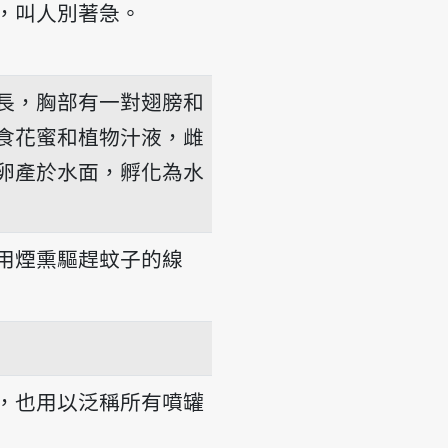
，叫人別著急。
長，胸部有一對翅膀和
食花蜜和植物汁液，雌
卵產於水面，孵化為水
用煙熏驅趕蚊子的線
，也用以泛稱所有噴罐