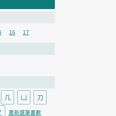
5
16
17
几
凵
刀
又
重新選筆畫數