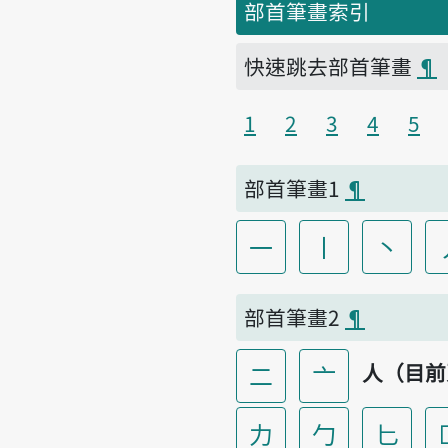
部首筆畫索引
快速跳去部首筆畫
¶
1
2
3
4
5
部首筆畫1
¶
一
丨
丶
部首筆畫2
¶
人（目前
二
亠
力
勹
匕