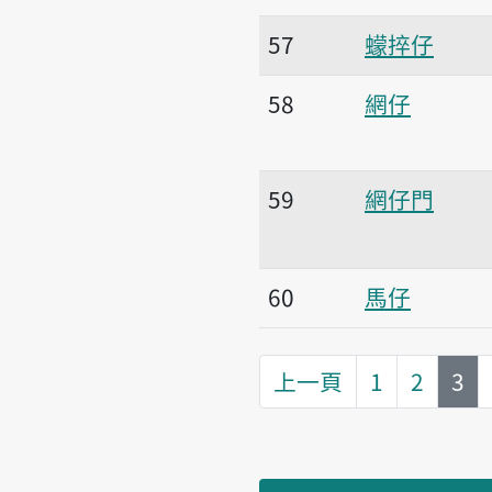
57
蠓捽仔
58
網仔
59
網仔門
60
馬仔
第
頁
上一頁
1
2
3