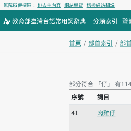
無障礙便捷區：
跳去主內容
網站導覽
切換網站翻譯
教育部
臺灣台語
常用詞
辭典
分類索引
聲
首頁
部首索引
部
部分符合 「仔」 有11
序號
詞目
部分符合 「仔」 有11
41
肉雞仔