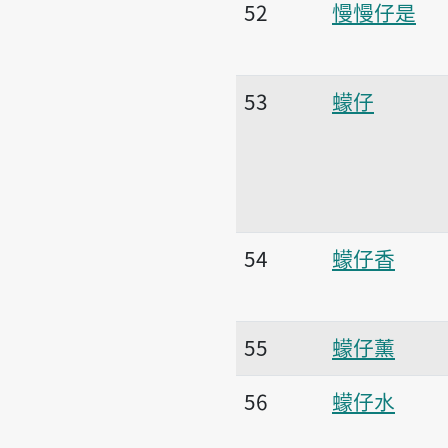
52
慢慢仔是
53
蠓仔
54
蠓仔香
55
蠓仔薰
56
蠓仔水