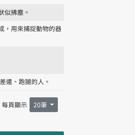
狀似拂塵。
成，用來捕捉動物的器
差遣、跑腿的人。
每頁顯示
20筆