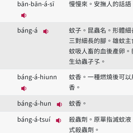
bān-bān-á-sī
慢慢來。安撫人的話語
播放音讀bān-bān-á-sī
báng-á
蚊子。昆蟲名。形體細
播放音讀báng-á
三對細長的腳。雄蚊主
蚊吸人畜的血後產卵。
生幼蟲孑孓。
báng-á-hiunn
蚊香。一種燃燒後可以
香。
播放音讀báng-á-hiunn
báng-á-hun
蚊香。
播放音讀báng-á-hun
báng-á-tsuí
殺蟲劑。原單指滅蚊液
播放音讀báng-á-tsuí
式殺蟲劑。