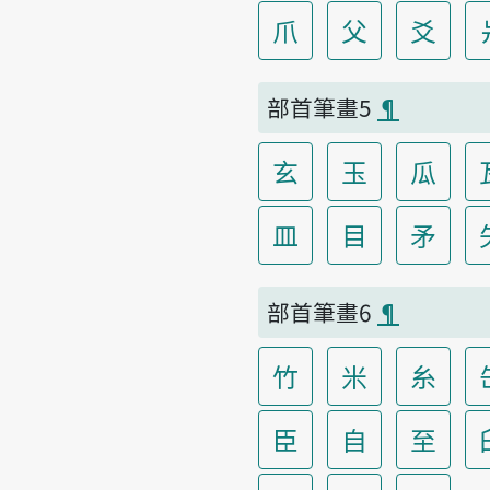
爪
父
爻
部首筆畫5
¶
玄
玉
瓜
皿
目
矛
部首筆畫6
¶
竹
米
糸
臣
自
至