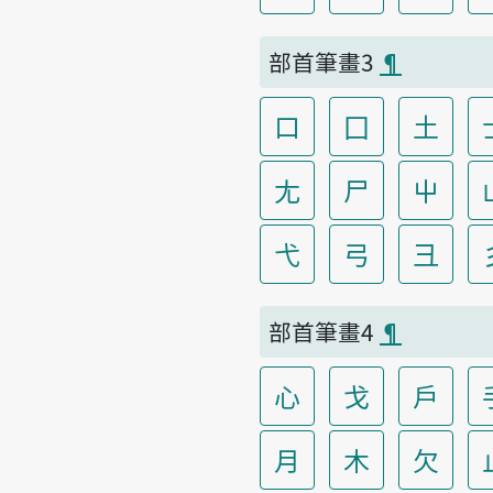
部首筆畫3
¶
口
囗
土
尢
尸
屮
弋
弓
彐
部首筆畫4
¶
心
戈
戶
月
木
欠