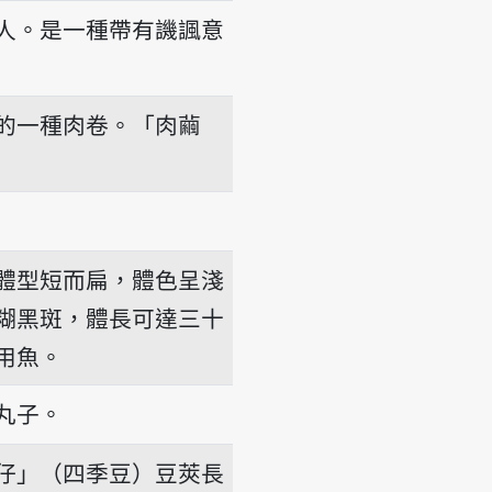
人。是一種帶有譏諷意
的一種肉卷。「肉繭
體型短而扁，體色呈淺
糊黑斑，體長可達三十
用魚。
丸子。
仔」（四季豆）豆莢長