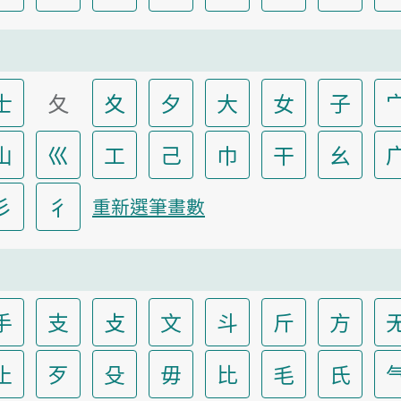
士
夂
夊
夕
大
女
子
山
巛
工
己
巾
干
幺
彡
彳
重新選筆畫數
手
支
攴
文
斗
斤
方
止
歹
殳
毋
比
毛
氏