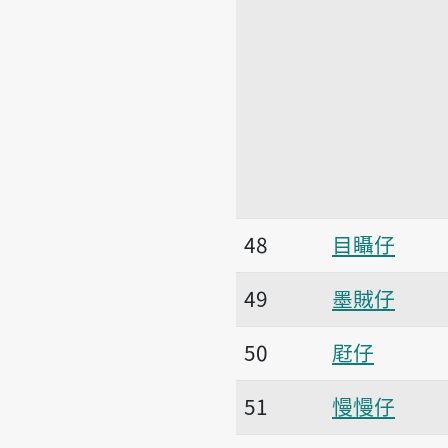
48
目𥍉仔
49
墨賊仔
50
屘仔
51
慢慢仔