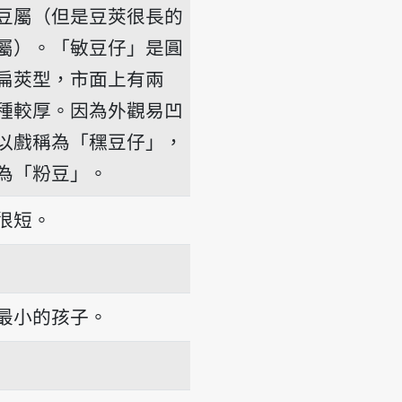
豆屬（但是豆莢很長的
屬）。「敏豆仔」是圓
扁莢型，市面上有兩
種較厚。因為外觀易凹
以戲稱為「䆀豆仔」，
為「粉豆」。
很短。
最小的孩子。