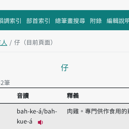
韻調索引
部首索引
總筆畫搜尋
附錄
編輯說
首人
仔（目前頁面）
主內容區塊
仔
42筆
音讀
釋義
42筆
bah-ke-á/bah-
肉雞。專門供作食用的
kue-á