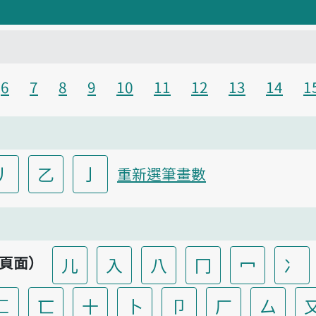
6
7
8
9
10
11
12
13
14
1
丿
乙
亅
重新選筆畫數
頁面）
儿
入
八
冂
冖
冫
匚
匸
十
卜
卩
厂
厶