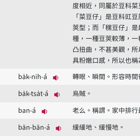
播放音讀bái-tāu-á
度相近，同屬於豆科菜
「菜豆仔」是豆科豇豆
莢型；而「䆀豆仔」是
種，一種豆莢較薄，一
凸扭曲，不甚美觀，所
具粉嫩口感，所以也稱
ba̍k-nih-á
轉眼、瞬間。形容時間
播放音讀ba̍k-nih-á
ba̍k-tsa̍t-á
烏賊。
播放音讀ba̍k-tsa̍t-á
ban-á
老么。稱謂。家中排行
播放音讀ban-á
bān-bān-á
緩緩地、緩慢地。
播放音讀bān-bān-á