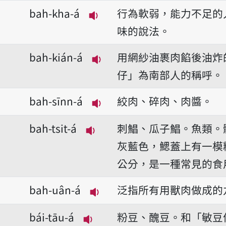
播放音讀bah-ke-á/bah-kue-á
bah-kha-á
行為軟弱，能力不足的
播放音讀bah-kha-á
味的說法。
bah-kián-á
用網紗油裹肉餡後油炸
播放音讀bah-kián-á
仔」為南部人的稱呼。
bah-sīnn-á
絞肉、碎肉、肉醬。
播放音讀bah-sīnn-á
bah-tsit-á
刺鯧、瓜子鯧。魚類。
播放音讀bah-tsit-á
灰藍色，鰓蓋上有一模
公分，是一種常見的食
bah-uân-á
泛指所有用獸肉做成的
播放音讀bah-uân-á
bái-tāu-á
粉豆、醜豆。和「敏豆