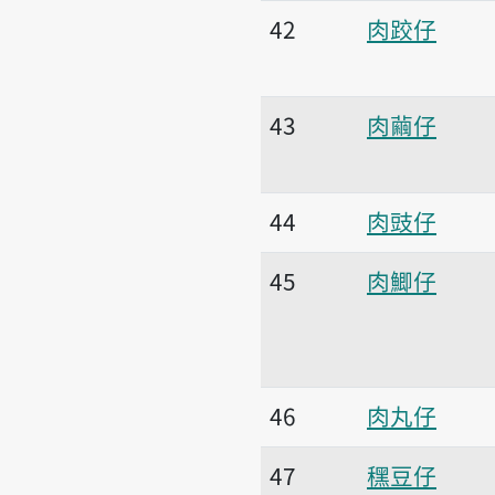
42
肉跤仔
43
肉繭仔
44
肉豉仔
45
肉鯽仔
46
肉丸仔
47
䆀豆仔