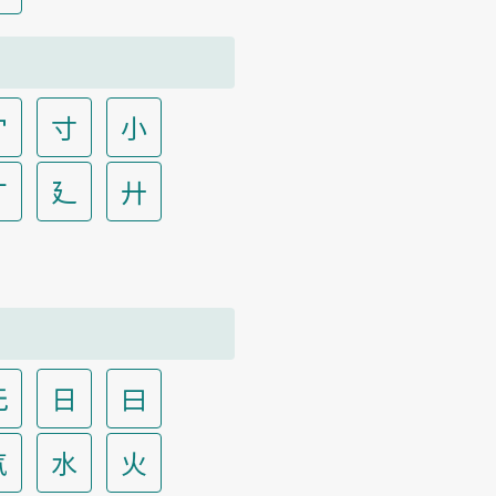
宀
寸
小
广
廴
廾
无
日
曰
气
水
火