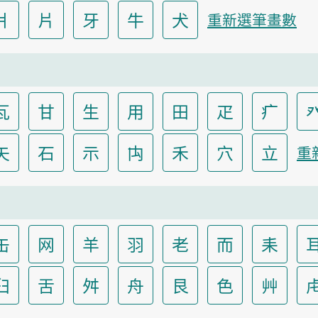
爿
片
牙
牛
犬
重新選筆畫數
瓦
甘
生
用
田
疋
疒
矢
石
示
禸
禾
穴
立
重
缶
网
羊
羽
老
而
耒
臼
舌
舛
舟
艮
色
艸