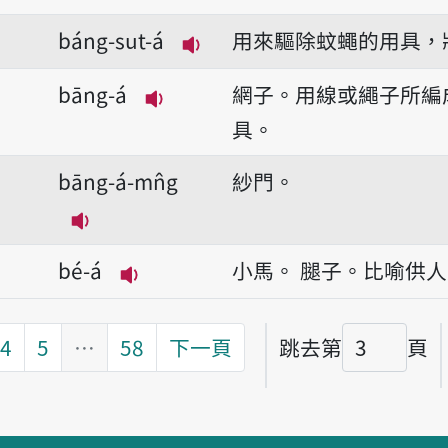
báng-sut-á
用來驅除蚊蠅的用具，
播放音讀báng-sut-á
bāng-á
網子。用線或繩子所編
播放音讀bāng-á
具。
bāng-á-mn̂g
紗門。
播放音讀bāng-á-mn̂g
bé-á
小馬。
腿子。比喻供人
播放音讀bé-á
4
5
…
58
下一頁
跳去第
頁
頁碼