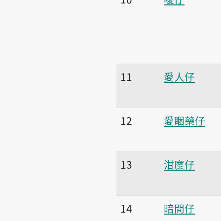
11
愛人仔
12
愛睏藥仔
13
泔糜仔
14
暗間仔