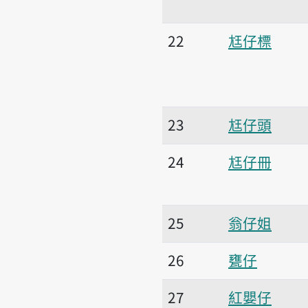
22
尪仔標
23
尪仔頭
24
尪仔冊
25
翁仔姐
26
甕仔
27
紅嬰仔