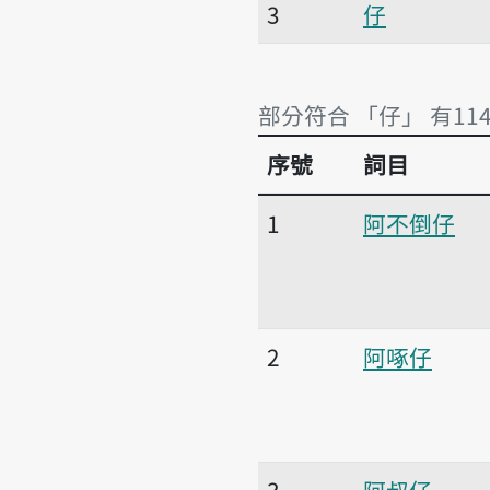
3
仔
部分符合 「仔」 有11
序號
詞目
部分符合 「仔」 有11
1
阿不倒仔
2
阿啄仔
3
阿叔仔