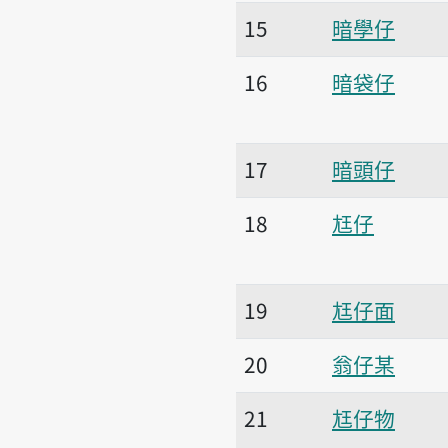
15
暗學仔
16
暗袋仔
17
暗頭仔
18
尪仔
19
尪仔面
20
翁仔某
21
尪仔物