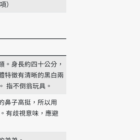
義項）
類。身長約四十公分，
體特徵有清晰的黑白兩
。
指不倒翁玩具。
的鼻子高挺，所以用
洋人。有歧視意味，應避
的弟弟。