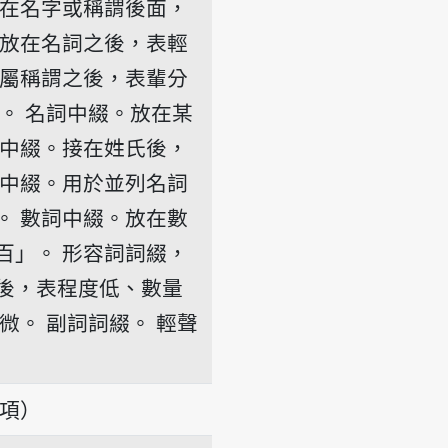
在名字或稱謂後面，
放在名詞之後，表輕
屬稱謂之後，表輩分
。
名詞中綴。放在某
中綴。接在姓氏後，
中綴。用於並列名詞
。
數詞中綴。放在數
百」。
形容詞詞綴，
後，表程度低、數量
微。
副詞詞綴。
輕聲
義項）