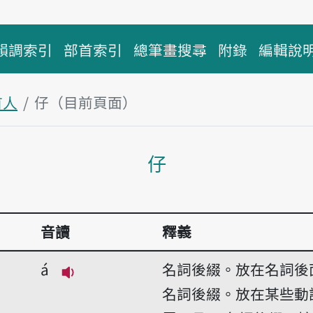
韻調索引
部首索引
總筆畫搜尋
附錄
編輯說
首人
仔（目前頁面）
主內容區塊
仔
音讀
釋義
á
名詞後綴。放在名詞後
播放音讀á
名詞後綴。放在某些動