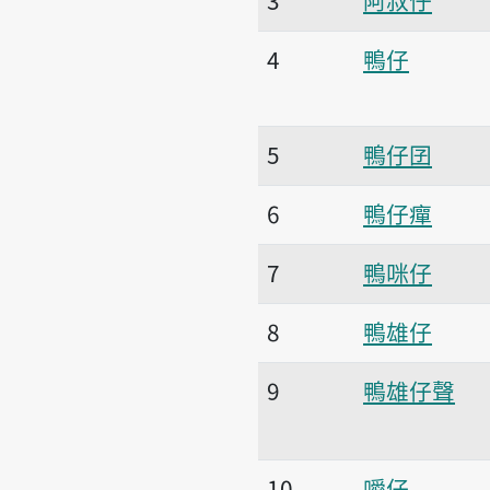
4
鴨仔
5
鴨仔囝
6
鴨仔癉
7
鴨咪仔
8
鴨雄仔
9
鴨雄仔聲
10
噯仔