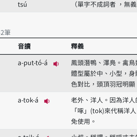
tsú
（單字不成詞者 ，無
42筆
音讀
釋義
42筆
a-put-tó-á
鳳頭潛鴨、澤鳧。禽鳥
播放音讀a-put-tó-á
體型屬於中、小型，身
色對比，頭頂羽冠明顯
a-tok-á
老外、洋人。因為洋人
播放音讀a-tok-á
「啄」(tok)來代稱
免使用。
a-tsik-á
小叔。稱謂。稱呼丈夫