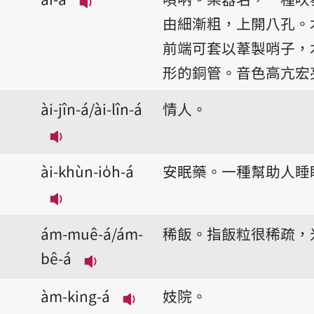
播放音讀ài-á
由細漸粗，上開八孔。
前端可套以葦製哨子，
形的銅管。音色高亢宏
ài-jîn-á/ài-lîn-á
情人。
播放音讀ài-jîn-á/ài-lîn-á
ài-khùn-io̍h-á
安眠藥。一種幫助人睡
播放音讀ài-khùn-io̍h-á
ám-muê-á/ám-
稀飯。指飯粒很稀疏，
bê-á
播放音讀ám-muê-á/ám-bê-á
àm-king-á
妓院。