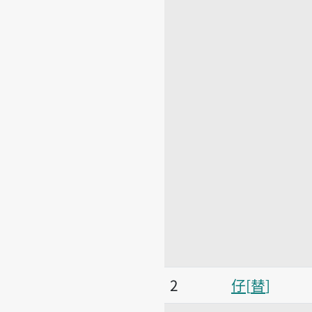
2
仔
替