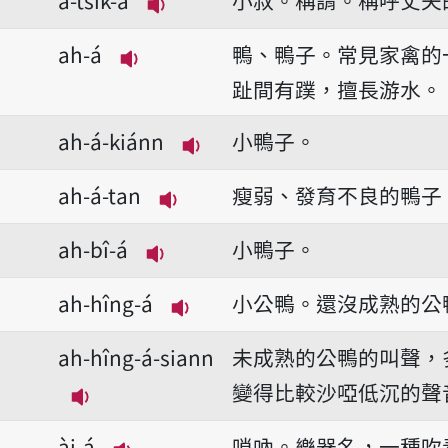
播放音讀a-tsik-á
ah-á
鴨、鴨子。常見家禽的
播放音讀ah-á
趾間有蹼，擅長游水。
ah-á-kiánn
小鴨子。
播放音讀ah-á-kiánn
ah-á-tan
瘦弱、發育不良的鴨子
播放音讀ah-á-tan
ah-bî-á
小鴨子。
播放音讀ah-bî-á
ah-hîng-á
小公鴨。還沒成熟的公
播放音讀ah-hîng-á
ah-hîng-á-siann
未成熟的公鴨的叫聲，
變得比較沙啞低沉的聲
播放音讀ah-hîng-á-siann
ài-á
嗩吶。樂器名，一種吹