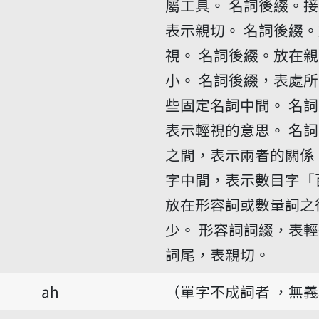
屬工具。
名詞後綴。接
表示親切。
名詞後綴。
視。
名詞後綴。放在親
小。
名詞後綴，表處所
些固定名詞中間。
名詞
表示輕視的意思。
名詞
之間，表示兩者的關係
字中間，表示數目字「
放在形容詞或數量詞之
少。
形容詞詞綴，表輕
詞尾，表親切。
ah
（單字不成詞者 ，無