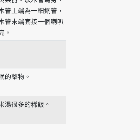
木管上端為一細銅管，
木管末端套接一個喇叭
亮。
眠的藥物。
米湯很多的稀飯。