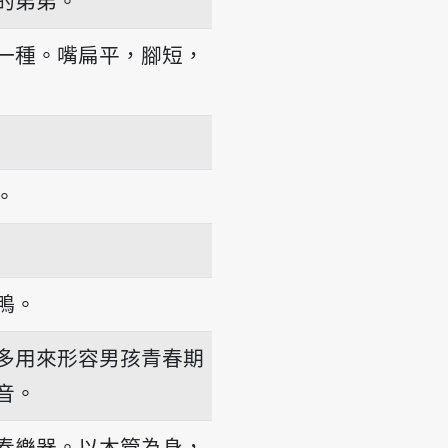
一種。嘴扁平，腳短，
。
鴨。
多用來形容男孩青春期
音。
奏樂器。以木管為身，