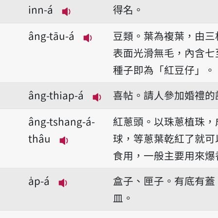
inn-á
得名。
播放音讀âng-enn-á/âng-inn-á
âng-tāu-á
豆類。葉為複葉，由三
播放音讀âng-tāu-á
表面光滑無毛，內含七
種子即為「紅豆仔」。
âng-thiap-á
喜帖。請人參加婚禮的
播放音讀âng-thiap-á
âng-tshang-á-
紅蔥頭。以珠蔥植珠，
thâu
球，等蔥葉乾紅了就可
播放音讀âng-tshang-á-thâu
食用，一般主要用來爆
a̍p-á
盒子、匣子。有底有蓋
播放音讀a̍p-á
皿。