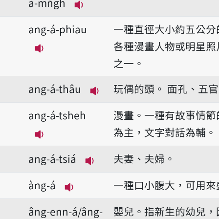
á-mn̍gh
播放音讀ang-á-mi̍h/ang-á-mn
ang-á-phiau
一種直徑大小約五公分
各種漫畫人物或明星照
播放音讀ang-á-phiau
之一。
ang-á-thâu
玩偶的頭。
面孔、五官
播放音讀ang-á-thâu
ang-á-tsheh
漫畫。一種有故事情節
為主，文字對話為輔。
播放音讀ang-á-tsheh
ang-á-tsiá
夫妻、夫婦。
播放音讀ang-á-tsiá
àng-á
一種口小腹大，可用來
播放音讀àng-á
âng-enn-á/âng-
嬰兒。指新生的幼兒，