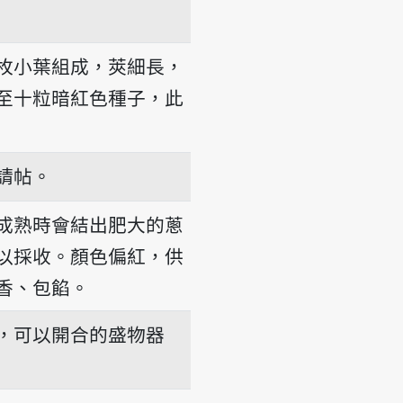
枚小葉組成，莢細長，
至十粒暗紅色種子，此
請帖。
成熟時會結出肥大的蔥
以採收。顏色偏紅，供
香、包餡。
，可以開合的盛物器