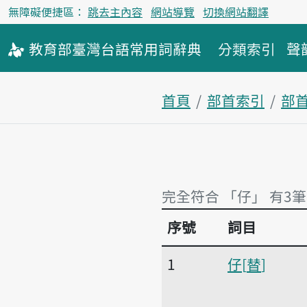
無障礙便捷區：
跳去主內容
網站導覽
切換網站翻譯
教育部
臺灣台語
常用詞
辭典
分類索引
聲
首頁
部首索引
部
完全符合 「仔」 有3筆
序號
詞目
完全符合 「仔」 有3筆
1
仔
替