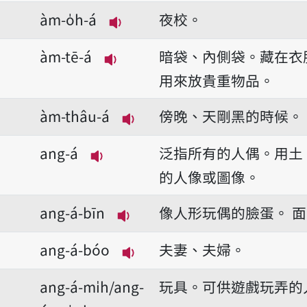
播放音讀àm-king-á
àm-o̍h-á
夜校。
播放音讀àm-o̍h-á
àm-tē-á
暗袋、內側袋。藏在衣
播放音讀àm-tē-á
用來放貴重物品。
àm-thâu-á
傍晚、天剛黑的時候。
播放音讀àm-thâu-á
ang-á
泛指所有的人偶。用土
播放音讀ang-á
的人像或圖像。
ang-á-bīn
像人形玩偶的臉蛋。
面
播放音讀ang-á-bīn
ang-á-bóo
夫妻、夫婦。
播放音讀ang-á-bóo
ang-á-mi̍h/ang-
玩具。可供遊戲玩弄的