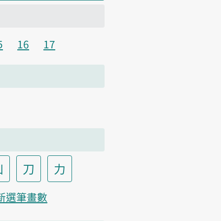
5
16
17
凵
刀
力
新選筆畫數