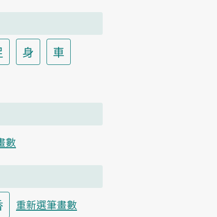
足
身
車
畫數
香
重新選筆畫數