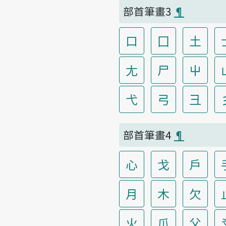
部首筆畫3
¶
口
囗
土
尢
尸
屮
弋
弓
彐
部首筆畫4
¶
心
戈
戶
月
木
欠
火
爪
父