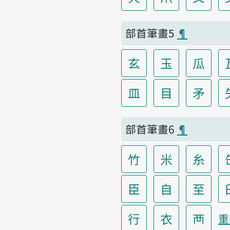
部首筆畫5
¶
玄
玉
瓜
皿
目
矛
部首筆畫6
¶
竹
米
糸
臣
自
至
行
衣
襾
重