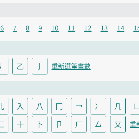
6
7
8
9
10
11
12
13
14
1
丿
乙
亅
重新選筆畫數
儿
入
八
冂
冖
冫
几
匸
十
卜
卩
厂
厶
又
重