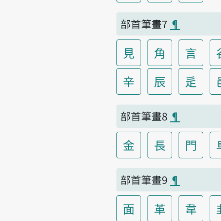
部首筆畫7
¶
見
角
言
辛
辰
辵
部首筆畫8
¶
金
長
門
部首筆畫9
¶
面
革
韋