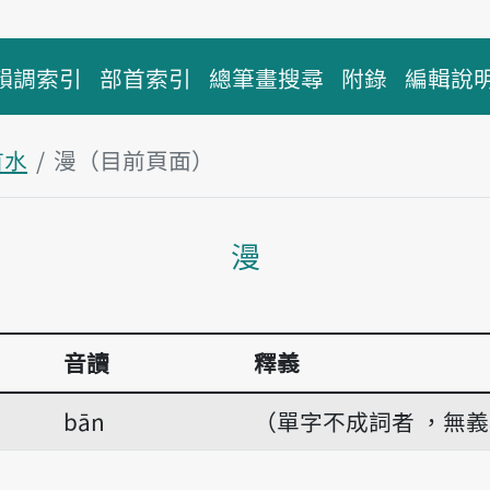
韻調索引
部首索引
總筆畫搜尋
附錄
編輯說
首水
漫（目前頁面）
主內容區塊
漫
音讀
釋義
bān
（單字不成詞者 ，無