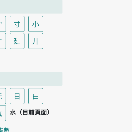
宀
寸
小
广
廴
廾
无
日
曰
水（目前頁面）
气
畫數