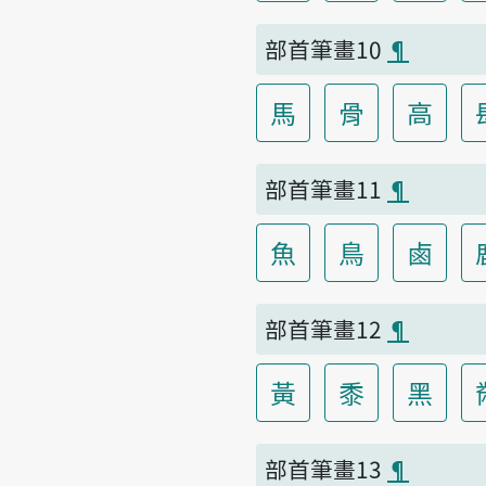
部首筆畫10
¶
馬
骨
高
部首筆畫11
¶
魚
鳥
鹵
部首筆畫12
¶
黃
黍
黑
部首筆畫13
¶