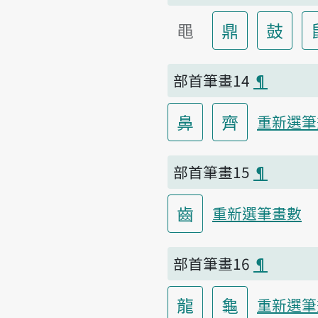
黽
鼎
鼓
部首筆畫14
¶
鼻
齊
重新選筆
部首筆畫15
¶
齒
重新選筆畫數
部首筆畫16
¶
龍
龜
重新選筆