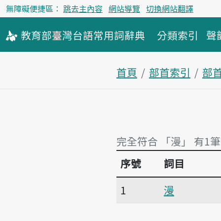
無障礙便捷區：
跳去主內容
網站導覽
切換網站翻譯
教育部
臺灣台語
常用詞
辭典
分類索引
聲
首頁
部首索引
部
完全符合 「漫」 有1筆
序號
詞目
完全符合 「漫」 有1筆
1
漫