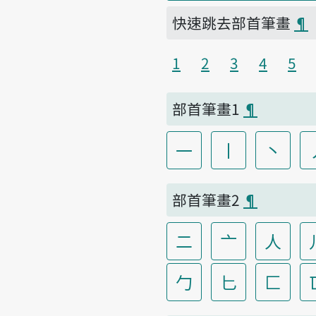
快速跳去部首筆畫
¶
1
2
3
4
5
部首筆畫1
¶
一
丨
丶
部首筆畫2
¶
二
亠
人
勹
匕
匚