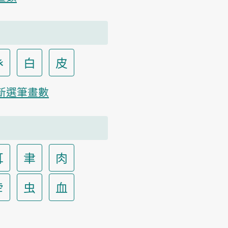
癶
白
皮
新選筆畫數
耳
聿
肉
虍
虫
血