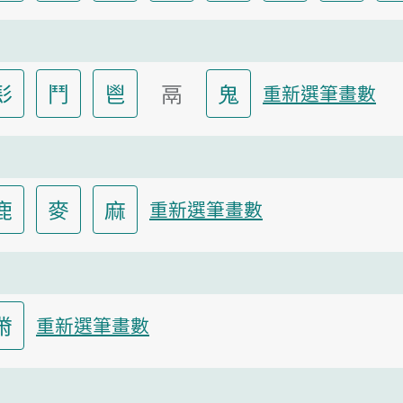
髟
鬥
鬯
鬲
鬼
重新選筆畫數
鹿
麥
麻
重新選筆畫數
黹
重新選筆畫數