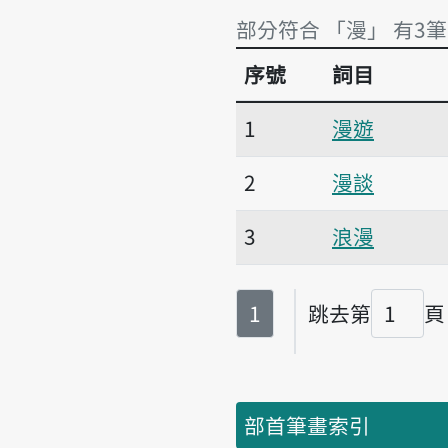
部分符合 「漫」 有3筆
序號
詞目
部分符合 「漫」 有3筆
1
漫遊
2
漫談
3
浪漫
第
頁
1
跳去第
頁
頁碼
部首筆畫索引