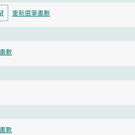
鼠
重新選筆畫數
畫數
畫數