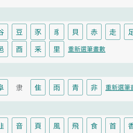
谷
豆
豕
豸
貝
赤
走
邑
酉
釆
里
重新選筆畫數
阜
隶
隹
雨
青
非
重新選筆
韭
音
頁
風
飛
食
首