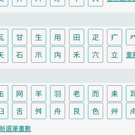
瓦
甘
生
用
田
疋
疒
矢
石
示
禸
禾
穴
立
重
缶
网
羊
羽
老
而
耒
臼
舌
舛
舟
艮
色
艸
新選筆畫數