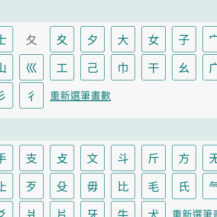
士
夂
夊
夕
大
女
子
山
巛
工
己
巾
干
幺
彡
彳
重新選筆畫數
手
支
攴
文
斗
斤
方
止
歹
殳
毋
比
毛
氏
爻
爿
片
牙
牛
犬
重新選筆