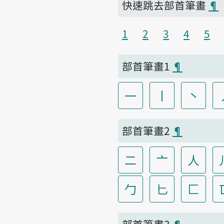
快速跳去部首筆畫
¶
1
2
3
4
5
部首筆畫1
¶
一
丨
丶
部首筆畫2
¶
二
亠
人
勹
匕
匚
部首筆畫3
¶