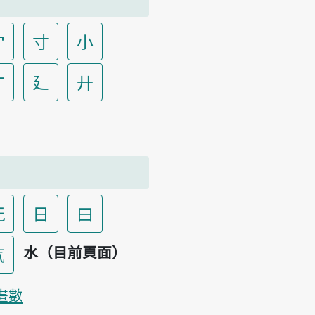
宀
寸
小
广
廴
廾
无
日
曰
水（目前頁面）
气
畫數