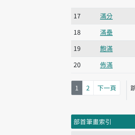
17
滿分
18
滿壘
19
飽滿
20
佈滿
第
頁
1
2
下一頁
部首筆畫索引