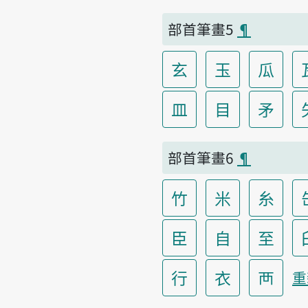
部首筆畫5
¶
玄
玉
瓜
皿
目
矛
部首筆畫6
¶
竹
米
糸
臣
自
至
行
衣
襾
重