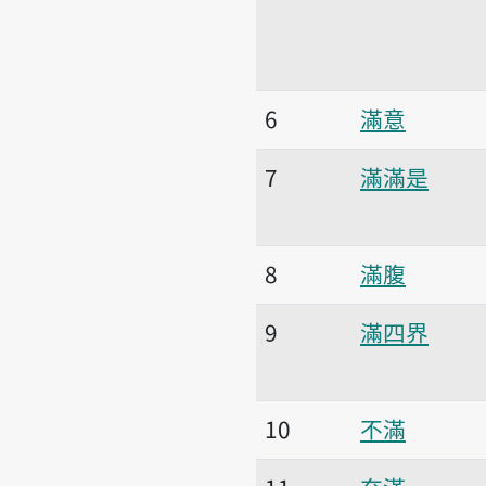
6
滿意
7
滿滿是
8
滿腹
9
滿四界
10
不滿