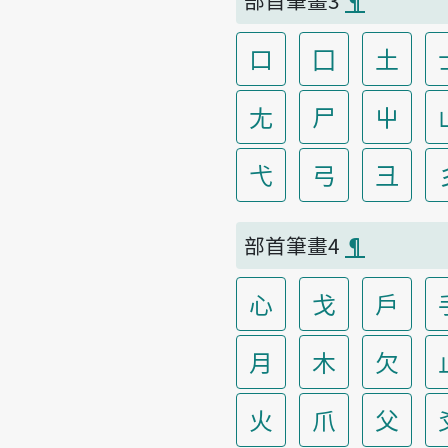
口
囗
土
尢
尸
屮
弋
弓
彐
部首筆畫4
¶
心
戈
戶
月
木
欠
火
爪
父