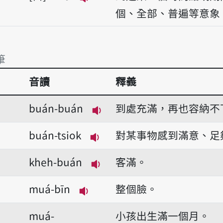
播放音讀muá
個、全部、普遍等意象
筆
音讀
釋義
筆
buán-buán
到處充滿，再也容納不
播放音讀buán-buán
buán-tsiok
對某事物感到滿意、足
播放音讀buán-tsiok
kheh-buán
客滿。
播放音讀kheh-buán
muá-bīn
整個臉。
播放音讀muá-bīn
muá-
小孩出生滿一個月。