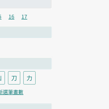
5
16
17
凵
刀
力
新選筆畫數