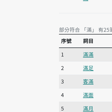
部分符合 「滿」 有25
序號
詞目
部分符合 「滿」 有25
1
滿滿
2
滿足
3
客滿
4
滿面
5
滿月