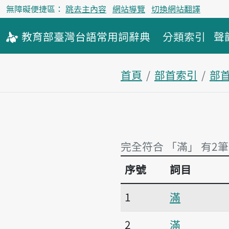
無障礙便捷區：
跳去主內容
網站導覽
切換網站翻譯
教育部
臺灣台語
常用詞
辭典
分類索引
聲
首頁
部首索引
部
完全符合 「滿」 有2筆
序號
詞目
完全符合 「滿」 有2筆
1
滿
2
滿