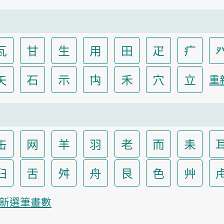
瓦
甘
生
用
田
疋
疒
矢
石
示
禸
禾
穴
立
重
缶
网
羊
羽
老
而
耒
臼
舌
舛
舟
艮
色
艸
新選筆畫數