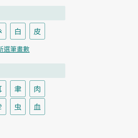
癶
白
皮
新選筆畫數
耳
聿
肉
虍
虫
血