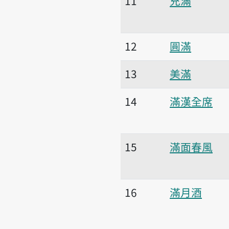
11
充滿
12
圓滿
13
美滿
14
滿漢全席
15
滿面春風
16
滿月酒