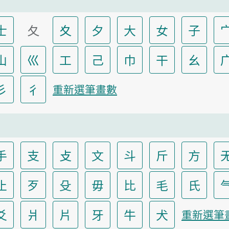
士
夂
夊
夕
大
女
子
山
巛
工
己
巾
干
幺
彡
彳
重新選筆畫數
手
支
攴
文
斗
斤
方
止
歹
殳
毋
比
毛
氏
爻
爿
片
牙
牛
犬
重新選筆