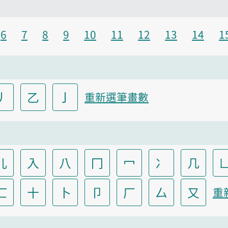
6
7
8
9
10
11
12
13
14
1
丿
乙
亅
重新選筆畫數
儿
入
八
冂
冖
冫
几
匸
十
卜
卩
厂
厶
又
重