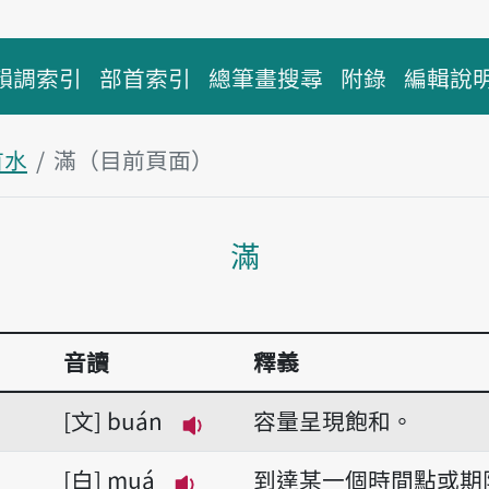
韻調索引
部首索引
總筆畫搜尋
附錄
編輯說
首水
滿（目前頁面）
主內容區塊
滿
音讀
釋義
文
buán
容量呈現飽和。
播放音讀buán
白
muá
到達某一個時間點或期