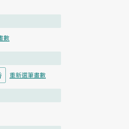
畫數
香
重新選筆畫數