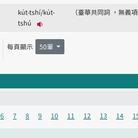
播放音讀kng-ku̍t
ku̍t-tshí/ku̍t-
（臺華共同詞 ，無義
tshú
播放音讀ku̍t-tshí/ku̍t-tshú
每頁顯示
50筆
6
7
8
9
10
11
12
13
14
1