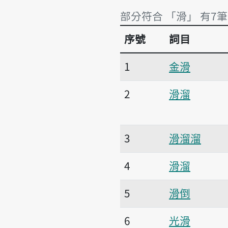
部分符合 「滑」 有7筆
序號
詞目
部分符合 「滑」 有7筆
1
金滑
2
滑溜
3
滑溜溜
4
滑溜
5
滑倒
6
光滑