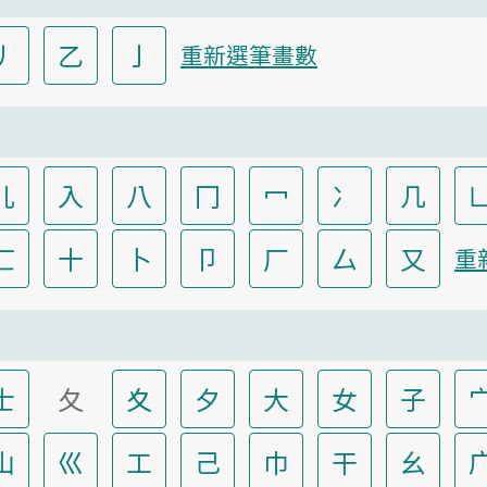
丿
乙
亅
重新選筆畫數
儿
入
八
冂
冖
冫
几
匸
十
卜
卩
厂
厶
又
重
士
夂
夊
夕
大
女
子
山
巛
工
己
巾
干
幺