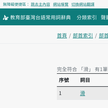
無障礙便捷區：
跳去主內容
網站導覽
切換網站翻譯
教育部
臺灣台語
常用詞
辭典
分類索引
聲
首頁
部首索引
部
完全符合 「滑」 有1筆
序號
詞目
完全符合 「滑」 有1筆
1
滑