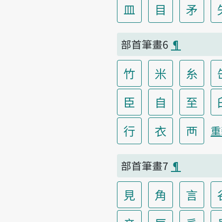
皿
目
矛
部首筆畫6
¶
竹
米
糸
臣
自
至
行
衣
襾
重
部首筆畫7
¶
見
角
言