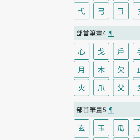
弋
弓
彐
部首筆畫4
¶
心
戈
戶
月
木
欠
火
爪
父
部首筆畫5
¶
玄
玉
瓜