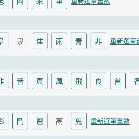
邑
酉
釆
里
重新選筆畫數
阜
隶
隹
雨
青
非
重新選筆
韭
音
頁
風
飛
食
首
髟
鬥
鬯
鬲
鬼
重新選筆畫數