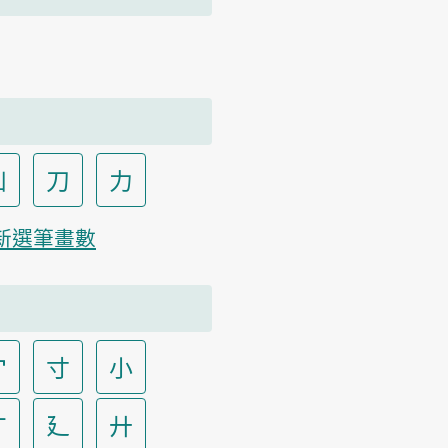
凵
刀
力
新選筆畫數
宀
寸
小
广
廴
廾