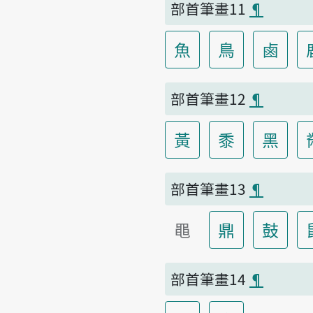
部首筆畫11
¶
魚
鳥
鹵
部首筆畫12
¶
黃
黍
黑
部首筆畫13
¶
黽
鼎
鼓
部首筆畫14
¶