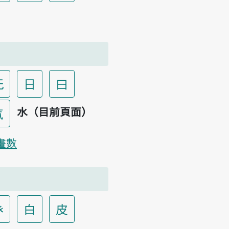
无
日
曰
水（目前頁面）
气
畫數
癶
白
皮