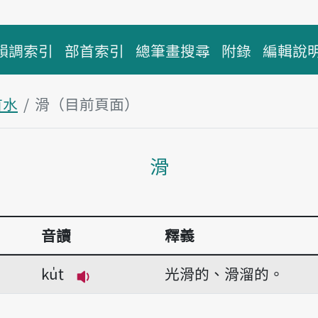
韻調索引
部首索引
總筆畫搜尋
附錄
編輯說
首水
滑（目前頁面）
主內容區塊
滑
音讀
釋義
ku̍t
光滑的、滑溜的。
播放音讀ku̍t