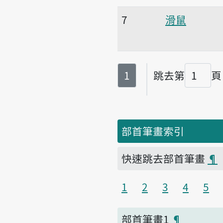
7
滑鼠
第
頁
1
跳去第
頁
頁碼
部首筆畫索引
快速跳去部首筆畫
¶
1
2
3
4
5
部首筆畫1
¶