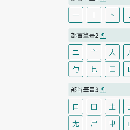
一
丨
丶
部首筆畫2
¶
二
亠
人
勹
匕
匚
部首筆畫3
¶
口
囗
土
尢
尸
屮