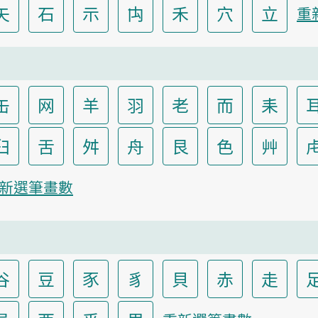
矢
石
示
禸
禾
穴
立
重
缶
网
羊
羽
老
而
耒
臼
舌
舛
舟
艮
色
艸
新選筆畫數
谷
豆
豕
豸
貝
赤
走