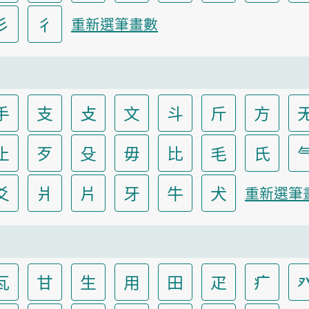
彡
彳
重新選筆畫數
手
支
攴
文
斗
斤
方
止
歹
殳
毋
比
毛
氏
爻
爿
片
牙
牛
犬
重新選筆
瓦
甘
生
用
田
疋
疒