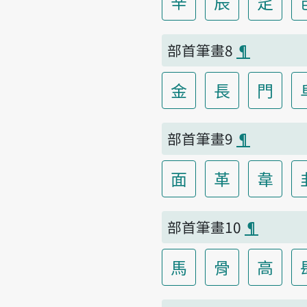
辛
辰
辵
部首筆畫8
¶
金
長
門
部首筆畫9
¶
面
革
韋
部首筆畫10
¶
馬
骨
高