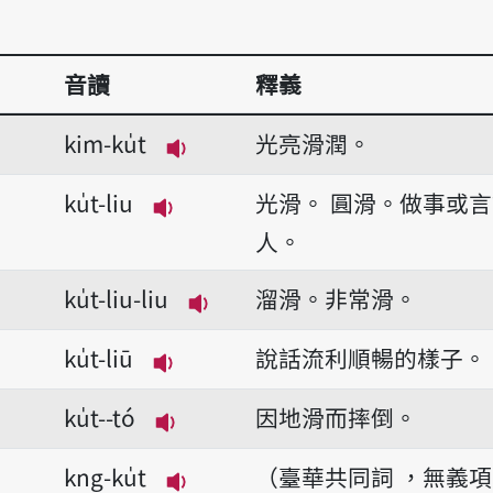
音讀
釋義
kim-ku̍t
光亮滑潤。
播放音讀kim-ku̍t
ku̍t-liu
光滑。
圓滑。做事或言
播放音讀ku̍t-liu
人。
ku̍t-liu-liu
溜滑。非常滑。
播放音讀ku̍t-liu-liu
ku̍t-liū
說話流利順暢的樣子。
播放音讀ku̍t-liū
ku̍t--tó
因地滑而摔倒。
播放音讀ku̍t--tó
kng-ku̍t
（臺華共同詞 ，無義