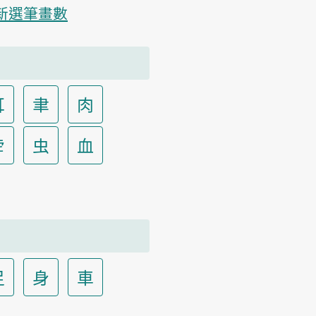
新選筆畫數
耳
聿
肉
虍
虫
血
足
身
車