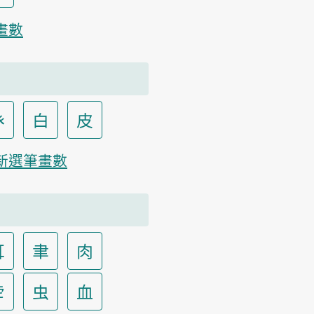
畫數
癶
白
皮
新選筆畫數
耳
聿
肉
虍
虫
血