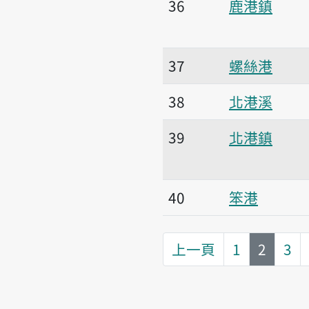
36
鹿港鎮
37
螺絲港
38
北港溪
39
北港鎮
40
笨港
第
頁
上一頁
1
2
3