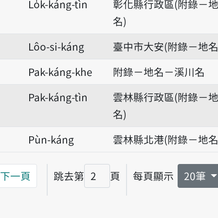
Lo̍k-káng-tìn
彰化縣行政區(附錄－
名)
Lôo-si-káng
臺中市大安(附錄－地名
Pak-káng-khe
附錄－地名－溪川名
Pak-káng-tìn
雲林縣行政區(附錄－
名)
Pùn-káng
雲林縣北港(附錄－地名
下一頁
跳去第
頁
每頁顯示
20筆
頁碼