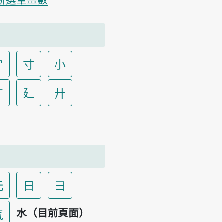
宀
寸
小
广
廴
廾
无
日
曰
水（目前頁面）
气