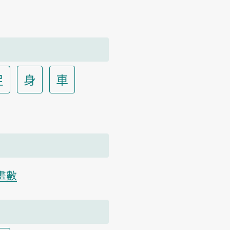
足
身
車
畫數