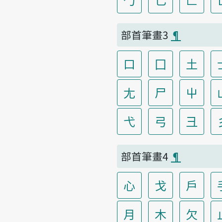
部首筆畫3
¶
口
囗
土
尢
尸
屮
弋
弓
彐
部首筆畫4
¶
心
戈
戶
月
木
欠