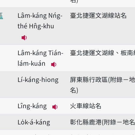
區
Lâm-káng Nńg-
臺北捷運文湖線站名
thé Hn̂g-khu
播放音讀Lâm-káng Nńg-thé Hn̂g-khu
Lâm-káng Tián-
臺北捷運文湖線、板南
lám-kuán
播放音讀Lâm-káng Tián-lám
Lí-káng-hiong
屏東縣行政區(附錄－
名)
Lîng-káng
火車線站名
播放音讀Lîng-káng
Lo̍k-á-káng
彰化縣鹿港(附錄－地名