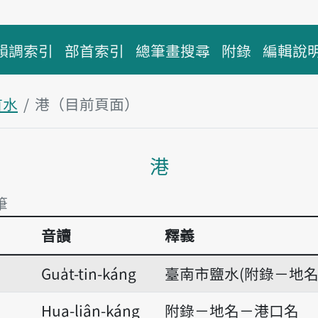
韻調索引
部首索引
總筆畫搜尋
附錄
編輯說
首水
港（目前頁面）
主內容區塊
港
筆
音讀
釋義
筆
Gua̍t-tin-káng
臺南市鹽水(附錄－地名
Hua-liân-káng
附錄－地名－港口名