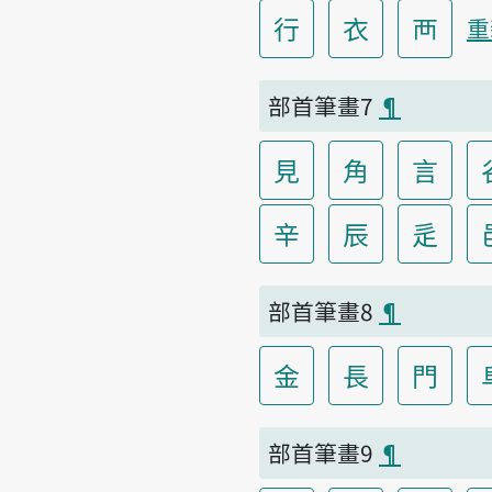
行
衣
襾
重
部首筆畫7
¶
見
角
言
辛
辰
辵
部首筆畫8
¶
金
長
門
部首筆畫9
¶