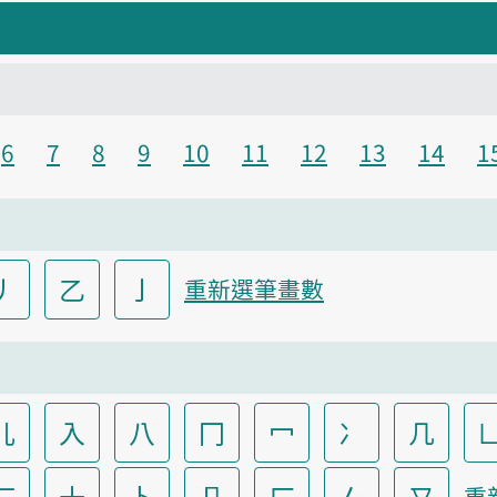
6
7
8
9
10
11
12
13
14
1
丿
乙
亅
重新選筆畫數
儿
入
八
冂
冖
冫
几
匸
十
卜
卩
厂
厶
又
重