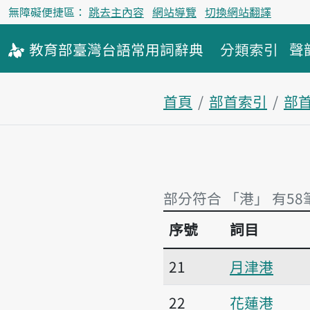
無障礙便捷區：
跳去主內容
網站導覽
切換網站翻譯
教育部
臺灣台語
常用詞
辭典
分類索引
聲
首頁
部首索引
部
部分符合 「港」 有58
序號
詞目
部分符合 「港」 有58
21
月津港
22
花蓮港