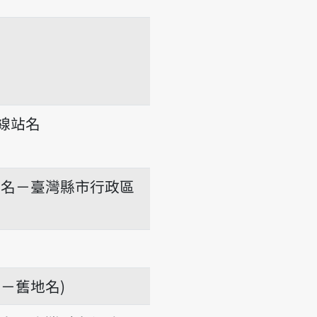
線站名
-kuán
地名－臺灣縣市行政區
－舊地名)