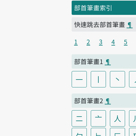
部首筆畫索引
快速跳去部首筆畫
¶
1
2
3
4
5
部首筆畫1
¶
一
丨
丶
部首筆畫2
¶
二
亠
人
勹
匕
匚