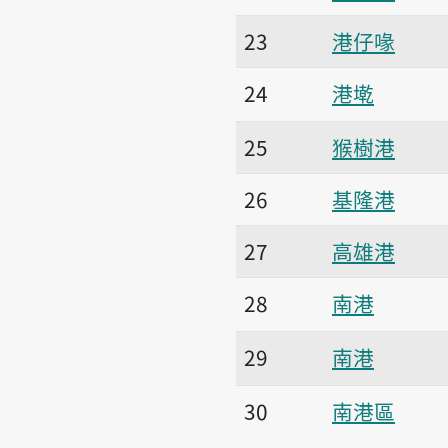
23
港仔喙
24
港墘
25
猴樹港
26
基隆港
27
高雄港
28
南港
29
南港
30
南港區