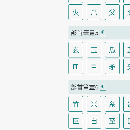
火
爪
父
部首筆畫5
¶
玄
玉
瓜
皿
目
矛
部首筆畫6
¶
竹
米
糸
臣
自
至