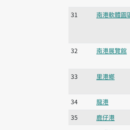
31
南港軟體園
32
南港展覽館
33
里港鄉
34
龍港
35
鹿仔港