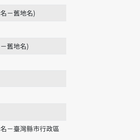
名－舊地名)
－舊地名)
地名－臺灣縣市行政區