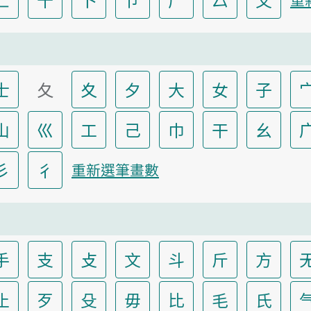
士
夂
夊
夕
大
女
子
山
巛
工
己
巾
干
幺
彡
彳
重新選筆畫數
手
支
攴
文
斗
斤
方
止
歹
殳
毋
比
毛
氏