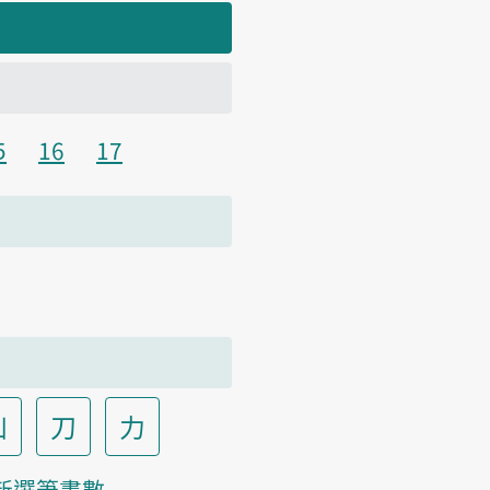
5
16
17
凵
刀
力
新選筆畫數