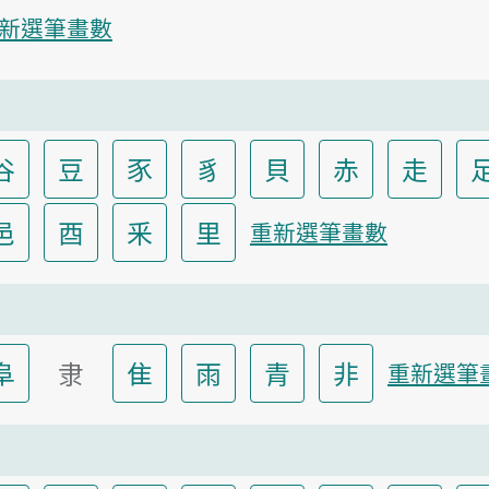
新選筆畫數
谷
豆
豕
豸
貝
赤
走
邑
酉
釆
里
重新選筆畫數
阜
隶
隹
雨
青
非
重新選筆