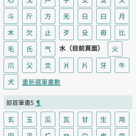
斗
斤
方
无
日
曰
月
木
欠
止
歹
殳
毋
比
水（目前頁面）
毛
氏
气
火
爪
父
爻
爿
片
牙
牛
犬
重新選筆畫數
部首筆畫5
¶
玄
玉
瓜
瓦
甘
生
用
田
疋
疒
癶
白
皮
皿