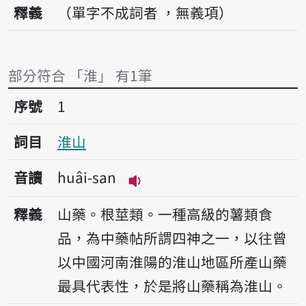
釋義
（單字不成詞者 ，無義項）
部分符合 「淮」 有1筆
序號1淮山
序號
1
詞目
淮山
音讀
huâi-san
播放音讀huâi-san
釋義
山藥。根莖類。一種高級的薯類食
品，為中藥帖所謂四神之一，以往曾
以中國河南淮陽的淮山地區所產山藥
最具代表性，於是將山藥稱為淮山。