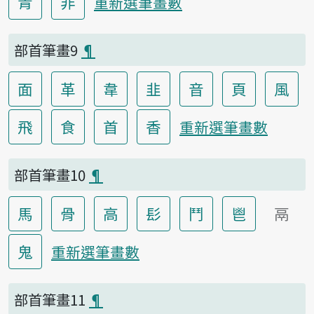
青
非
重新選筆畫數
部首筆畫9
¶
面
革
韋
韭
音
頁
風
飛
食
首
香
重新選筆畫數
部首筆畫10
¶
馬
骨
高
髟
鬥
鬯
鬲
鬼
重新選筆畫數
部首筆畫11
¶