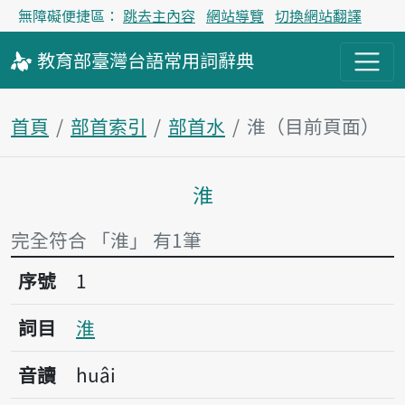
無障礙便捷區：
跳去主內容
網站導覽
切換網站翻譯
教育部
臺灣台語
常用詞
辭典
首頁
部首索引
部首水
淮（目前頁面）
淮
主內容區塊
完全符合 「淮」 有1筆
序號1淮
序號
1
詞目
淮
音讀
huâi