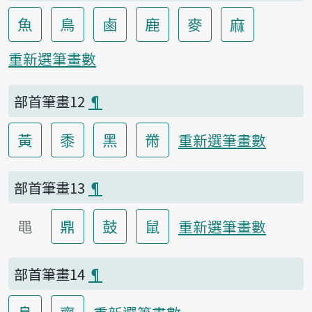
魚
鳥
鹵
鹿
麥
麻
重新選筆畫數
部首筆畫12
¶
黃
黍
黑
黹
重新選筆畫數
部首筆畫13
¶
黽
鼎
鼓
鼠
重新選筆畫數
部首筆畫14
¶