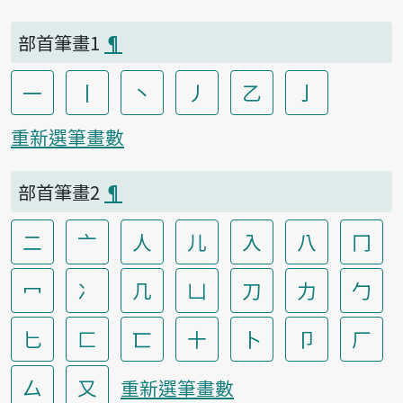
部首筆畫1
¶
一
丨
丶
丿
乙
亅
重新選筆畫數
部首筆畫2
¶
二
亠
人
儿
入
八
冂
冖
冫
几
凵
刀
力
勹
匕
匚
匸
十
卜
卩
厂
厶
又
重新選筆畫數