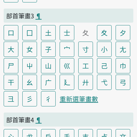
部首筆畫3
¶
口
囗
土
士
夂
夊
夕
大
女
子
宀
寸
小
尢
尸
屮
山
巛
工
己
巾
干
幺
广
廴
廾
弋
弓
彐
彡
彳
重新選筆畫數
部首筆畫4
¶
心
戈
戶
手
支
攴
文