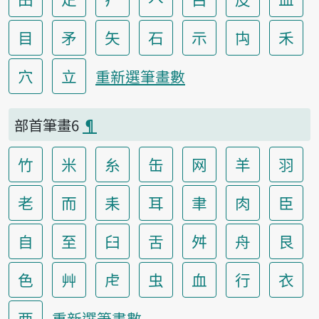
目
矛
矢
石
示
禸
禾
穴
立
重新選筆畫數
部首筆畫6
¶
竹
米
糸
缶
网
羊
羽
老
而
耒
耳
聿
肉
臣
自
至
臼
舌
舛
舟
艮
色
艸
虍
虫
血
行
衣
襾
重新選筆畫數