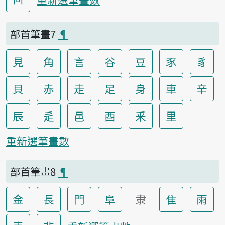
部首筆畫7
¶
見
角
言
谷
豆
豕
豸
貝
赤
走
足
身
車
辛
辰
辵
邑
酉
釆
里
重新選筆畫數
部首筆畫8
¶
金
長
門
阜
隶
隹
雨