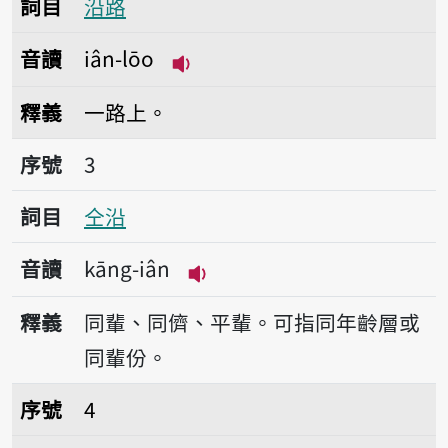
詞目
沿路
音讀
iân-lōo
播放音讀iân-lōo
釋義
一路上。
序號3仝沿
序號
3
詞目
仝沿
音讀
kāng-iân
播放音讀kāng-iân
釋義
同輩、同儕、平輩。可指同年齡層或
同輩份。
序號4沿岸
序號
4