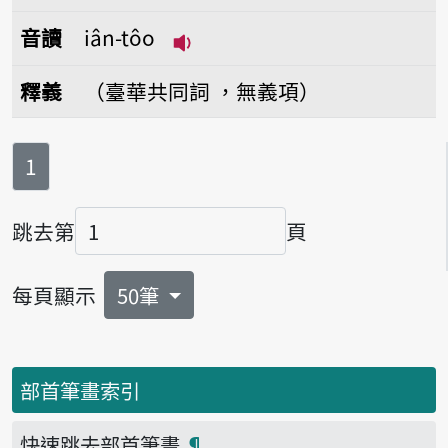
音讀
iân-tôo
播放音讀iân-tôo
釋義
（臺華共同詞 ，無義項）
第
頁
1
跳去第
頁
頁碼
每頁顯示
50筆
部首筆畫索引
快速跳去部首筆畫
¶