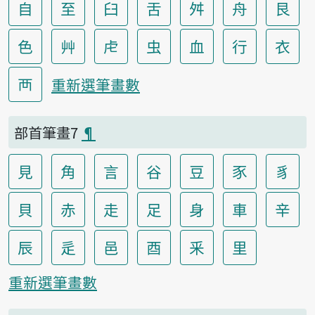
自
至
臼
舌
舛
舟
艮
色
艸
虍
虫
血
行
衣
襾
重新選筆畫數
部首筆畫7
¶
見
角
言
谷
豆
豕
豸
貝
赤
走
足
身
車
辛
辰
辵
邑
酉
釆
里
重新選筆畫數