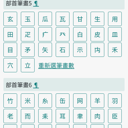
部首筆畫5
¶
玄
玉
瓜
瓦
甘
生
用
田
疋
疒
癶
白
皮
皿
目
矛
矢
石
示
禸
禾
穴
立
重新選筆畫數
部首筆畫6
¶
竹
米
糸
缶
网
羊
羽
老
而
耒
耳
聿
肉
臣