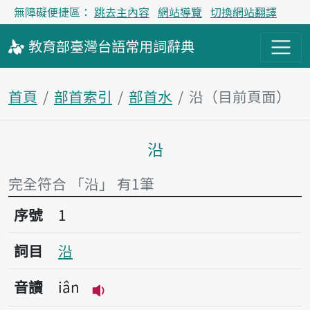
無障礙便捷區：
跳去主內容
網站導覽
切換網站翻譯
教育部
臺灣台語
常用詞
辭典
首頁
部首索引
部首水
沿（目前頁面）
沿
主內容區塊
完全符合 「沿」 有1筆
序號1沿
序號
1
詞目
沿
音讀
iân