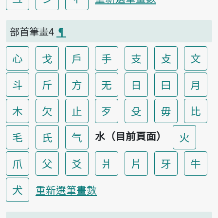
部首筆畫4
¶
心
戈
戶
手
支
攴
文
斗
斤
方
无
日
曰
月
木
欠
止
歹
殳
毋
比
水（目前頁面）
毛
氏
气
火
爪
父
爻
爿
片
牙
牛
犬
重新選筆畫數