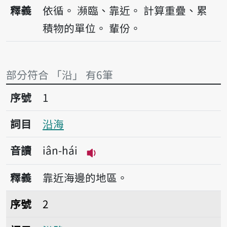
播放音讀iân
釋義
依循。
瀕臨、靠近。
計算重疊、累
積物的單位。
輩份。
部分符合 「沿」 有6筆
序號1沿海
序號
1
詞目
沿海
音讀
iân-hái
播放音讀iân-hái
釋義
靠近海邊的地區。
序號2沿路
序號
2