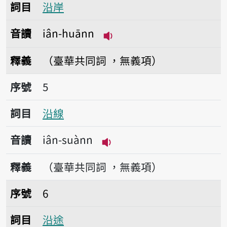
詞目
沿岸
音讀
iân-huānn
播放音讀iân-huānn
釋義
（臺華共同詞 ，無義項）
序號5沿線
序號
5
詞目
沿線
音讀
iân-suànn
播放音讀iân-suànn
釋義
（臺華共同詞 ，無義項）
序號6沿途
序號
6
詞目
沿途