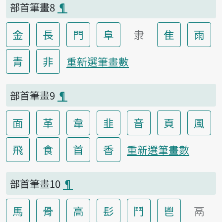
部首筆畫8
¶
金
長
門
阜
隶
隹
雨
青
非
重新選筆畫數
部首筆畫9
¶
面
革
韋
韭
音
頁
風
飛
食
首
香
重新選筆畫數
部首筆畫10
¶
馬
骨
高
髟
鬥
鬯
鬲