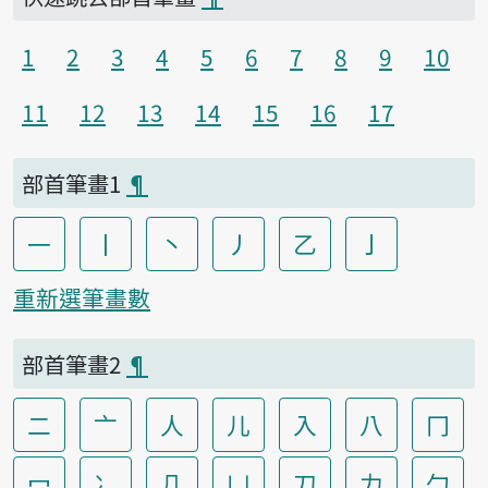
1
2
3
4
5
6
7
8
9
10
11
12
13
14
15
16
17
部首筆畫1
¶
一
丨
丶
丿
乙
亅
重新選筆畫數
部首筆畫2
¶
二
亠
人
儿
入
八
冂
冖
冫
几
凵
刀
力
勹