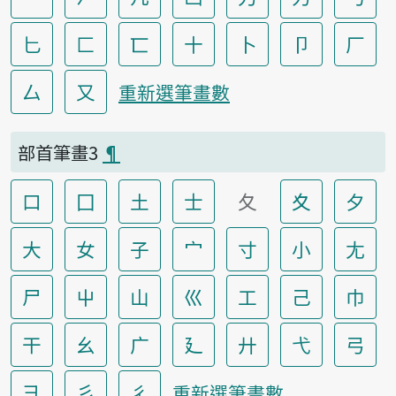
匕
匚
匸
十
卜
卩
厂
厶
又
重新選筆畫數
部首筆畫3
¶
口
囗
土
士
夂
夊
夕
大
女
子
宀
寸
小
尢
尸
屮
山
巛
工
己
巾
干
幺
广
廴
廾
弋
弓
彐
彡
彳
重新選筆畫數