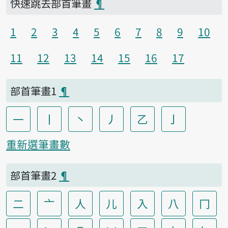
快速跳去部首筆畫
¶
1
2
3
4
5
6
7
8
9
10
11
12
13
14
15
16
17
部首筆畫1
¶
一
丨
丶
丿
乙
亅
重新選筆畫數
部首筆畫2
¶
二
亠
人
儿
入
八
冂