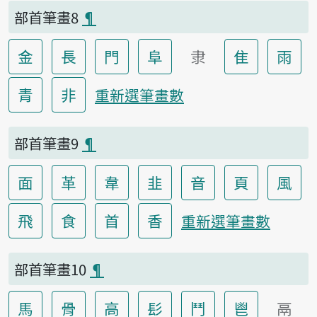
部首筆畫8
¶
金
長
門
阜
隶
隹
雨
青
非
重新選筆畫數
部首筆畫9
¶
面
革
韋
韭
音
頁
風
飛
食
首
香
重新選筆畫數
部首筆畫10
¶
馬
骨
高
髟
鬥
鬯
鬲