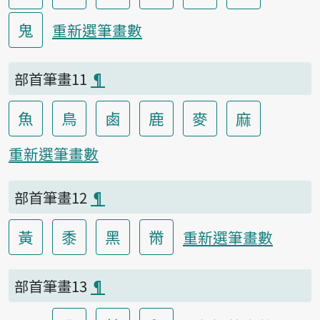
鬼
重新選筆畫數
部首筆畫11
¶
魚
鳥
鹵
鹿
麥
麻
重新選筆畫數
部首筆畫12
¶
黃
黍
黑
黹
重新選筆畫數
部首筆畫13
¶