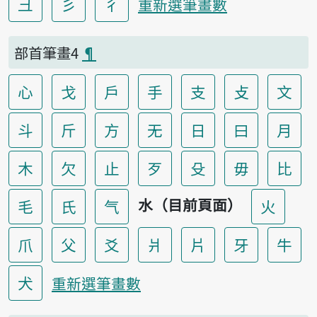
彐
彡
彳
重新選筆畫數
部首筆畫4
¶
心
戈
戶
手
支
攴
文
斗
斤
方
无
日
曰
月
木
欠
止
歹
殳
毋
比
水（目前頁面）
毛
氏
气
火
爪
父
爻
爿
片
牙
牛
犬
重新選筆畫數