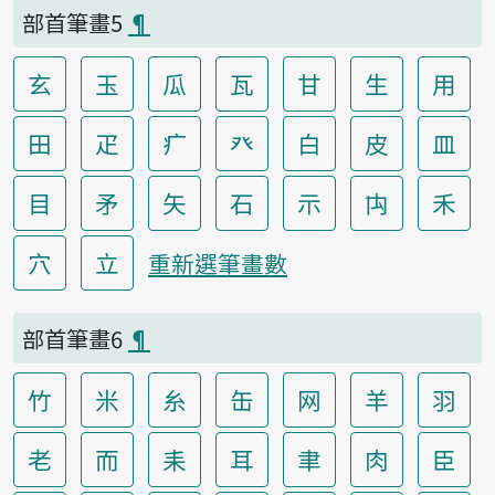
部首筆畫5
¶
玄
玉
瓜
瓦
甘
生
用
田
疋
疒
癶
白
皮
皿
目
矛
矢
石
示
禸
禾
穴
立
重新選筆畫數
部首筆畫6
¶
竹
米
糸
缶
网
羊
羽
老
而
耒
耳
聿
肉
臣