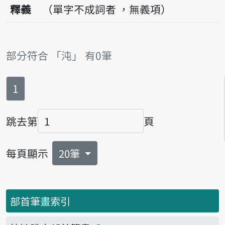
釋義
（單字不成詞者 ，無義項）
部分符合 「沌」 有0筆
第
頁
1
跳去第
頁
頁碼
每頁顯示
20筆
部首筆畫索引