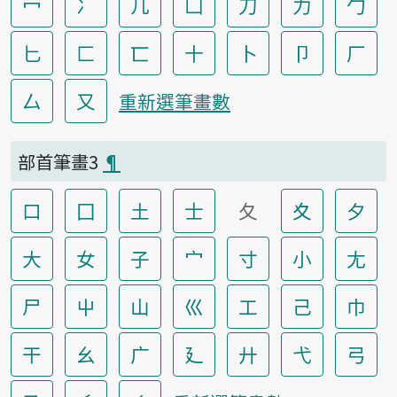
冖
冫
几
凵
刀
力
勹
匕
匚
匸
十
卜
卩
厂
厶
又
重新選筆畫數
部首筆畫3
¶
口
囗
土
士
夂
夊
夕
大
女
子
宀
寸
小
尢
尸
屮
山
巛
工
己
巾
干
幺
广
廴
廾
弋
弓