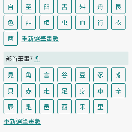
自
至
臼
舌
舛
舟
艮
色
艸
虍
虫
血
行
衣
襾
重新選筆畫數
部首筆畫7
¶
見
角
言
谷
豆
豕
豸
貝
赤
走
足
身
車
辛
辰
辵
邑
酉
釆
里
重新選筆畫數