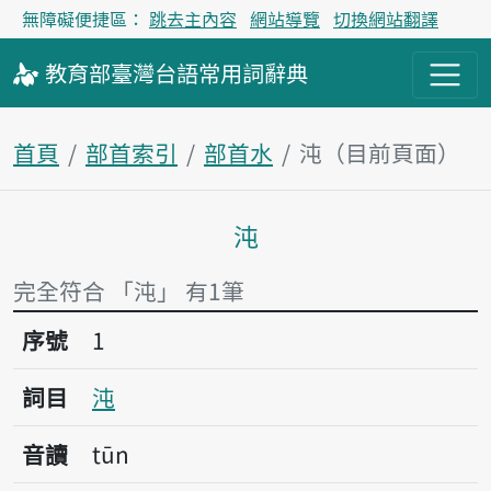
無障礙便捷區：
跳去主內容
網站導覽
切換網站翻譯
教育部
臺灣台語
常用詞
辭典
首頁
部首索引
部首水
沌（目前頁面）
沌
主內容區塊
完全符合 「沌」 有1筆
序號1沌
序號
1
詞目
沌
音讀
tūn