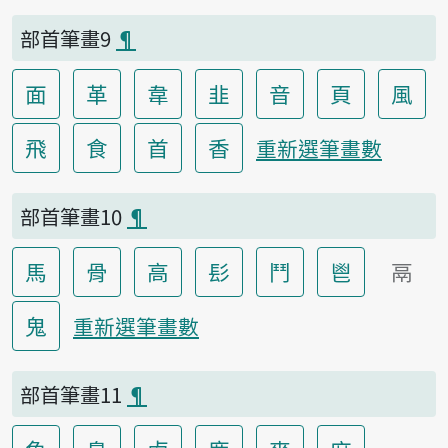
部首筆畫9
¶
面
革
韋
韭
音
頁
風
飛
食
首
香
重新選筆畫數
部首筆畫10
¶
馬
骨
高
髟
鬥
鬯
鬲
鬼
重新選筆畫數
部首筆畫11
¶