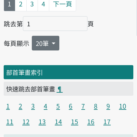
第
頁
1
2
3
4
下一頁
跳去第
頁
頁碼
每頁顯示
20筆
部首筆畫索引
快速跳去部首筆畫
¶
1
2
3
4
5
6
7
8
9
10
11
12
13
14
15
16
17