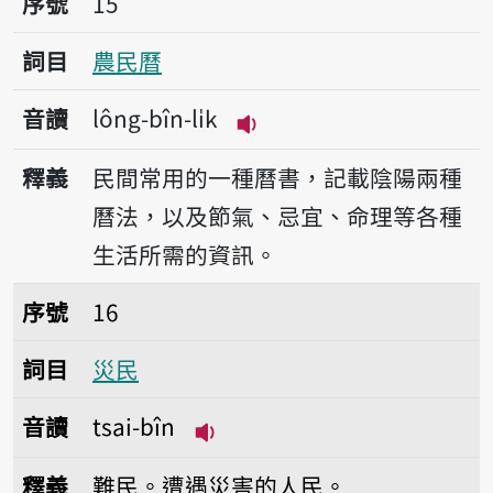
序號
15
詞目
農民曆
音讀
lông-bîn-li̍k
播放音讀lông-bîn-li̍k
釋義
民間常用的一種曆書，記載陰陽兩種
曆法，以及節氣、忌宜、命理等各種
生活所需的資訊。
序號16災民
序號
16
詞目
災民
音讀
tsai-bîn
播放音讀tsai-bîn
釋義
難民。遭遇災害的人民。