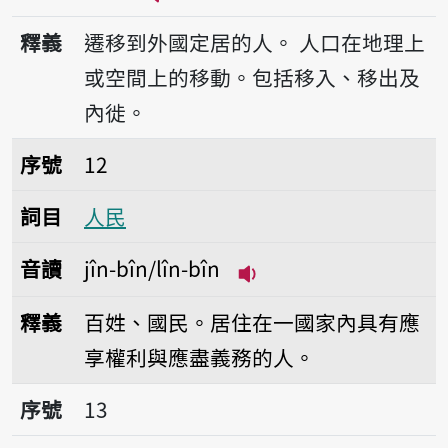
播放音讀î-bîn
釋義
遷移到外國定居的人。
人口在地理上
或空間上的移動。包括移入、移出及
內徙。
序號12人民
序號
12
詞目
人民
音讀
jîn-bîn/lîn-bîn
播放音讀jîn-bîn/lîn-bî
釋義
百姓、國民。居住在一國家內具有應
享權利與應盡義務的人。
序號13公民
序號
13