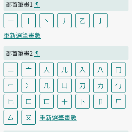
部首筆畫1
¶
一
丨
丶
丿
乙
亅
重新選筆畫數
部首筆畫2
¶
二
亠
人
儿
入
八
冂
冖
冫
几
凵
刀
力
勹
匕
匚
匸
十
卜
卩
厂
厶
又
重新選筆畫數