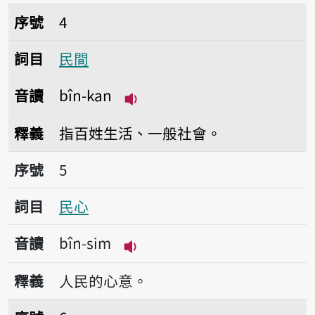
序號4民間
序號
4
詞目
民間
音讀
bîn-kan
播放音讀bîn-kan
釋義
指百姓生活、一般社會。
序號5民心
序號
5
詞目
民心
音讀
bîn-sim
播放音讀bîn-sim
釋義
人民的心意。
序號6民俗