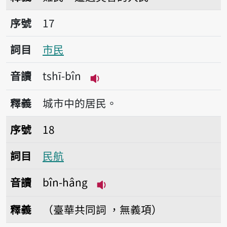
序號17市民
序號
17
詞目
市民
音讀
tshī-bîn
播放音讀tshī-bîn
釋義
城市中的居民。
序號18民航
序號
18
詞目
民航
音讀
bîn-hâng
播放音讀bîn-hâng
釋義
（臺華共同詞 ，無義項）