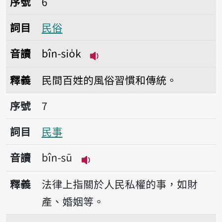
序號
6
詞目
民俗
音讀
bîn-sio̍k
播放音讀bîn-sio̍k
釋義
民間百姓的風俗習慣和傳統。
序號7民事
序號
7
詞目
民事
音讀
bîn-sū
播放音讀bîn-sū
釋義
法律上指關於人民私權的事，如財
產、婚姻等。