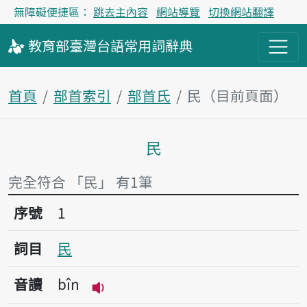
無障礙便捷區：
跳去主內容
網站導覽
切換網站翻譯
教育部
臺灣台語
常用詞
辭典
首頁
部首索引
部首氏
民（目前頁面）
民
主內容區塊
完全符合 「民」 有1筆
序號1民
序號
1
詞目
民
音讀
bîn