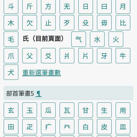
斗
斤
方
无
日
曰
月
木
欠
止
歹
殳
毋
比
氏（目前頁面）
毛
气
水
火
爪
父
爻
爿
片
牙
牛
犬
重新選筆畫數
部首筆畫5
¶
玄
玉
瓜
瓦
甘
生
用
田
疋
疒
癶
白
皮
皿