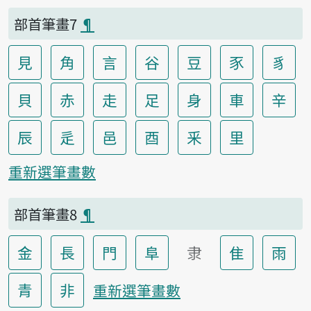
部首筆畫7
¶
見
角
言
谷
豆
豕
豸
貝
赤
走
足
身
車
辛
辰
辵
邑
酉
釆
里
重新選筆畫數
部首筆畫8
¶
金
長
門
阜
隶
隹
雨
青
非
重新選筆畫數