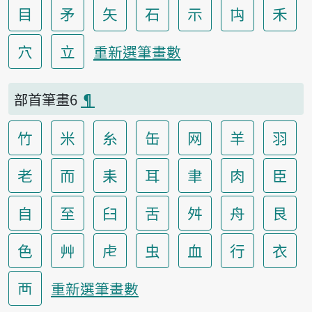
目
矛
矢
石
示
禸
禾
穴
立
重新選筆畫數
部首筆畫6
¶
竹
米
糸
缶
网
羊
羽
老
而
耒
耳
聿
肉
臣
自
至
臼
舌
舛
舟
艮
色
艸
虍
虫
血
行
衣
襾
重新選筆畫數