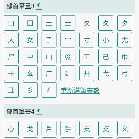
部首筆畫3
¶
口
囗
土
士
夂
夊
夕
大
女
子
宀
寸
小
尢
尸
屮
山
巛
工
己
巾
干
幺
广
廴
廾
弋
弓
彐
彡
彳
重新選筆畫數
部首筆畫4
¶
心
戈
戶
手
支
攴
文