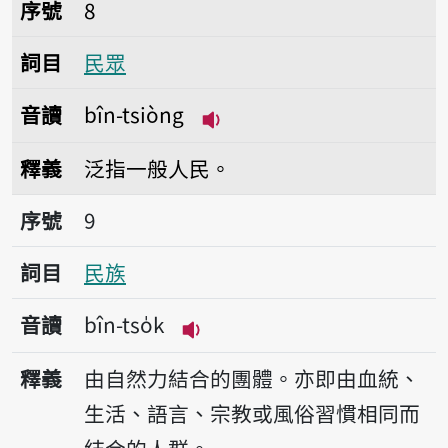
序號8民眾
序號
8
詞目
民眾
音讀
bîn-tsiòng
播放音讀bîn-tsiòng
釋義
泛指一般人民。
序號9民族
序號
9
詞目
民族
音讀
bîn-tso̍k
播放音讀bîn-tso̍k
釋義
由自然力結合的團體。亦即由血統、
生活、語言、宗教或風俗習慣相同而