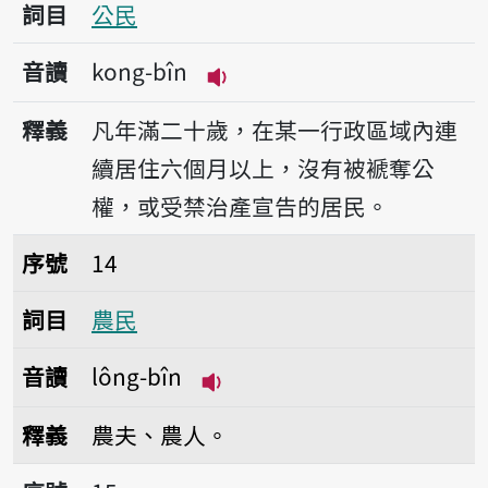
詞目
公民
音讀
kong-bîn
播放音讀kong-bîn
釋義
凡年滿二十歲，在某一行政區域內連
續居住六個月以上，沒有被褫奪公
權，或受禁治產宣告的居民。
序號14農民
序號
14
詞目
農民
音讀
lông-bîn
播放音讀lông-bîn
釋義
農夫、農人。
序號15農民曆