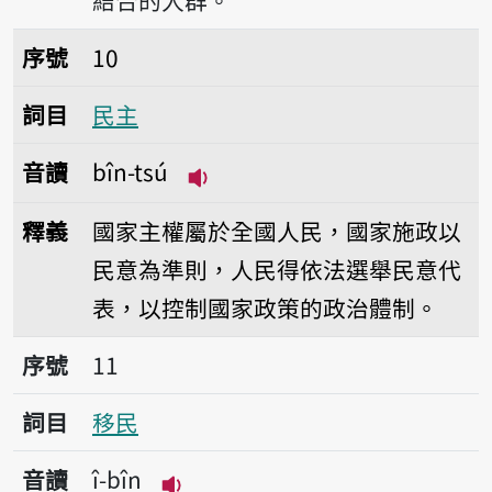
結合的人群。
序號10民主
序號
10
詞目
民主
音讀
bîn-tsú
播放音讀bîn-tsú
釋義
國家主權屬於全國人民，國家施政以
民意為準則，人民得依法選舉民意代
表，以控制國家政策的政治體制。
序號11移民
序號
11
詞目
移民
音讀
î-bîn