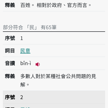
播放音讀bîn
釋義
百姓。
相對於政府、官方而言。
部分符合 「民」 有65筆
序號1民意
序號
1
詞目
民意
音讀
bîn-ì
播放音讀bîn-ì
釋義
多數人對於某種社會公共問題的見
解。
序號2民謠
序號
2