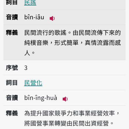
詞目
民謠
音讀
bîn-iâu
播放音讀bîn-iâu
釋義
民間流行的歌謠。由民間流傳下來的
純樸音樂，形式簡單，真情流露而感
人。
序號3民營化
序號
3
詞目
民營化
音讀
bîn-îng-huà
播放音讀bîn-îng-huà
釋義
為提升國家競爭力和事業經營效率，
將國營事業轉變由民間出資經營。