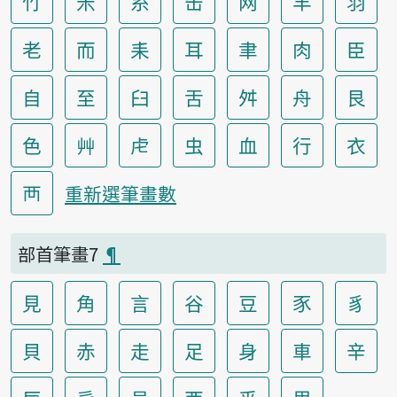
竹
米
糸
缶
网
羊
羽
老
而
耒
耳
聿
肉
臣
自
至
臼
舌
舛
舟
艮
色
艸
虍
虫
血
行
衣
襾
重新選筆畫數
部首筆畫7
¶
見
角
言
谷
豆
豕
豸
貝
赤
走
足
身
車
辛