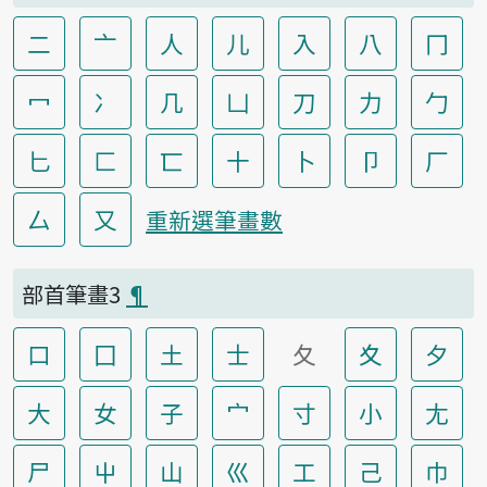
二
亠
人
儿
入
八
冂
冖
冫
几
凵
刀
力
勹
匕
匚
匸
十
卜
卩
厂
厶
又
重新選筆畫數
部首筆畫3
¶
口
囗
土
士
夂
夊
夕
大
女
子
宀
寸
小
尢
尸
屮
山
巛
工
己
巾