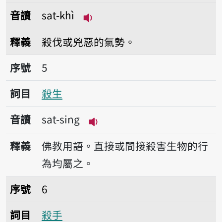
音讀
sat-khì
播放音讀sat-khì
釋義
殺伐或兇惡的氣勢。
序號5殺生
序號
5
詞目
殺生
音讀
sat-sing
播放音讀sat-sing
釋義
佛教用語。直接或間接殺害生物的行
為均屬之。
序號6殺手
序號
6
詞目
殺手