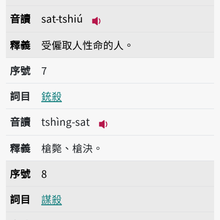
音讀
sat-tshiú
播放音讀sat-tshiú
釋義
受僱取人性命的人。
序號7銃殺
序號
7
詞目
銃殺
音讀
tshìng-sat
播放音讀tshìng-sat
釋義
槍斃、槍決。
序號8謀殺
序號
8
詞目
謀殺