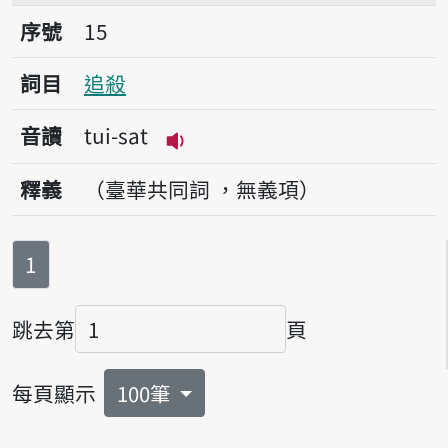
序號15追殺
序號
15
詞目
追殺
音讀
tui-sat
播放音讀tui-sat
釋義
（臺華共同詞 ，無義項）
第
頁
1
跳去第
頁
頁碼
每頁顯示
100筆