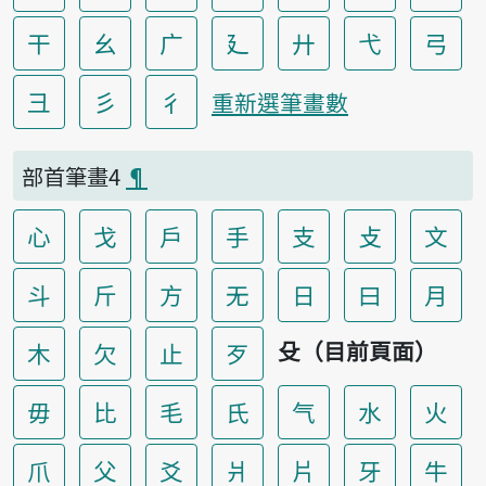
干
幺
广
廴
廾
弋
弓
彐
彡
彳
重新選筆畫數
部首筆畫4
¶
心
戈
戶
手
支
攴
文
斗
斤
方
无
日
曰
月
殳（目前頁面）
木
欠
止
歹
毋
比
毛
氏
气
水
火
爪
父
爻
爿
片
牙
牛