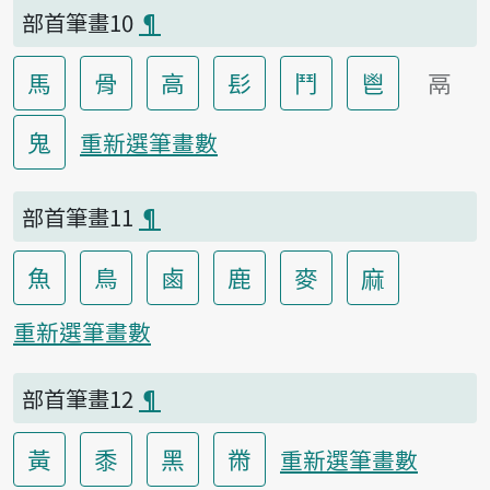
部首筆畫10
¶
馬
骨
高
髟
鬥
鬯
鬲
鬼
重新選筆畫數
部首筆畫11
¶
魚
鳥
鹵
鹿
麥
麻
重新選筆畫數
部首筆畫12
¶
黃
黍
黑
黹
重新選筆畫數