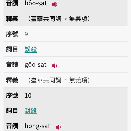
音讀
bôo-sat
播放音讀bôo-sat
釋義
（臺華共同詞 ，無義項）
序號9誤殺
序號
9
詞目
誤殺
音讀
gōo-sat
播放音讀gōo-sat
釋義
（臺華共同詞 ，無義項）
序號10封殺
序號
10
詞目
封殺
音讀
hong-sat