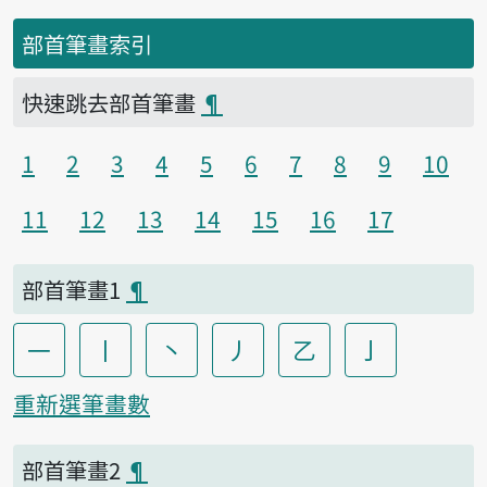
部首筆畫索引
快速跳去部首筆畫
¶
1
2
3
4
5
6
7
8
9
10
11
12
13
14
15
16
17
部首筆畫1
¶
一
丨
丶
丿
乙
亅
重新選筆畫數
部首筆畫2
¶