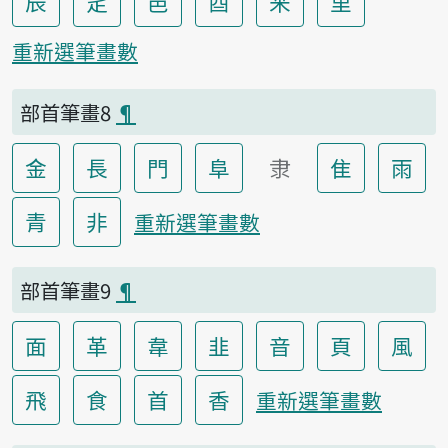
辰
辵
邑
酉
釆
里
重新選筆畫數
部首筆畫8
¶
金
長
門
阜
隶
隹
雨
青
非
重新選筆畫數
部首筆畫9
¶
面
革
韋
韭
音
頁
風
飛
食
首
香
重新選筆畫數