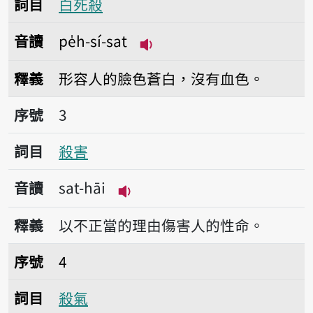
詞目
白死殺
音讀
pe̍h-sí-sat
播放音讀pe̍h-sí-sat
釋義
形容人的臉色蒼白，沒有血色。
序號3殺害
序號
3
詞目
殺害
音讀
sat-hāi
播放音讀sat-hāi
釋義
以不正當的理由傷害人的性命。
序號4殺氣
序號
4
詞目
殺氣