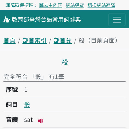
無障礙便捷區：
跳去主內容
網站導覽
切換網站翻譯
教育部
臺灣台語
常用詞
辭典
首頁
部首索引
部首殳
殺（目前頁面）
殺
主內容區塊
完全符合 「殺」 有1筆
序號1殺
序號
1
詞目
殺
音讀
sat