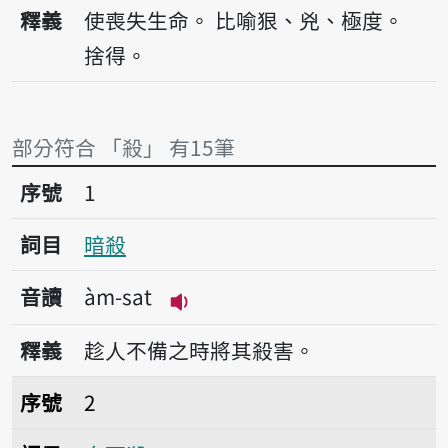
播放音讀sat
釋義
使喪失生命。
比喻狠、兇、極度。
捨得。
部分符合 「殺」 有15筆
序號1暗殺
序號
1
詞目
暗殺
音讀
àm-sat
播放音讀àm-sat
釋義
趁人不備之時將其殺害。
序號2白死殺
序號
2