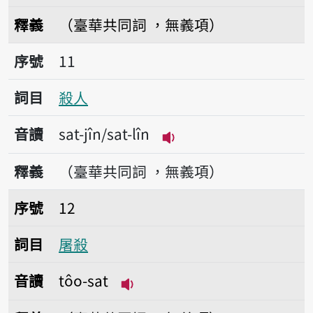
播放音讀hong-sat
釋義
（臺華共同詞 ，無義項）
序號11殺人
序號
11
詞目
殺人
音讀
sat-jîn/sat-lîn
播放音讀sat-jîn/sat-lîn
釋義
（臺華共同詞 ，無義項）
序號12屠殺
序號
12
詞目
屠殺
音讀
tôo-sat
播放音讀tôo-sat