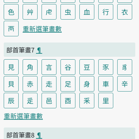
色
艸
虍
虫
血
行
衣
襾
重新選筆畫數
部首筆畫7
¶
見
角
言
谷
豆
豕
豸
貝
赤
走
足
身
車
辛
辰
辵
邑
酉
釆
里
重新選筆畫數
部首筆畫8
¶