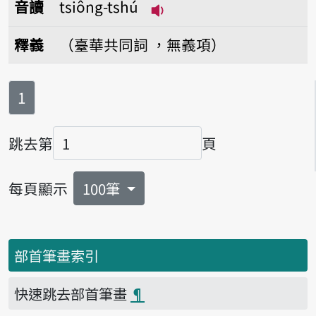
音讀
tsiông-tshú
播放音讀tsiông-tshú
釋義
（臺華共同詞 ，無義項）
第
頁
1
跳去第
頁
頁碼
每頁顯示
100筆
部首筆畫索引
快速跳去部首筆畫
¶