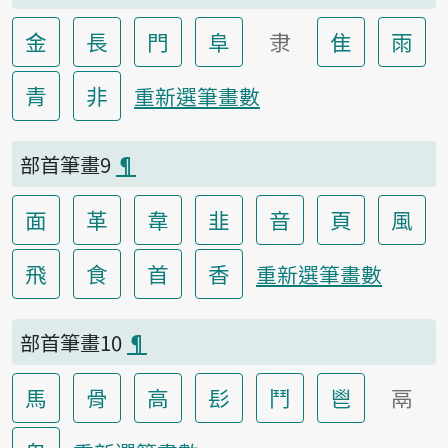
金
長
門
阜
隶
隹
雨
青
非
重新選筆畫數
部首筆畫9
¶
面
革
韋
韭
音
頁
風
飛
食
首
香
重新選筆畫數
部首筆畫10
¶
馬
骨
高
髟
鬥
鬯
鬲