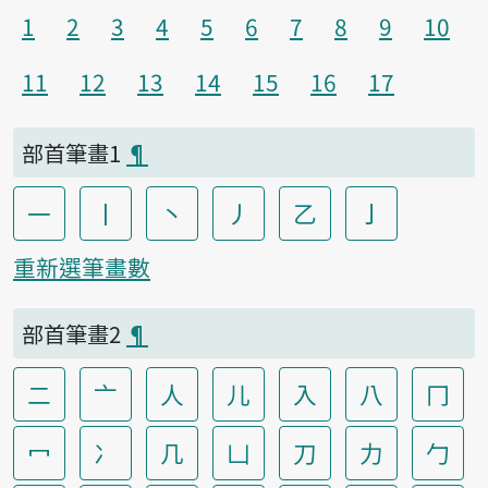
1
2
3
4
5
6
7
8
9
10
11
12
13
14
15
16
17
部首筆畫1
¶
一
丨
丶
丿
乙
亅
重新選筆畫數
部首筆畫2
¶
二
亠
人
儿
入
八
冂
冖
冫
几
凵
刀
力
勹