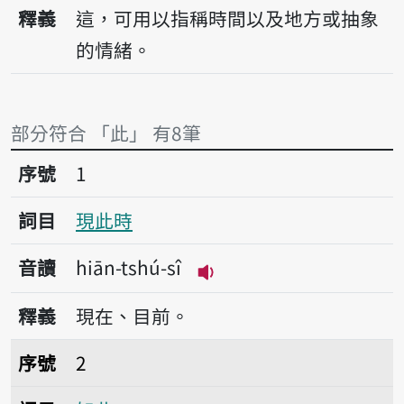
播放音讀tshú
釋義
這，可用以指稱時間以及地方或抽象
的情緒。
部分符合 「此」 有8筆
序號1現此時
序號
1
詞目
現此時
音讀
hiān-tshú-sî
播放音讀hiān-tshú-sî
釋義
現在、目前。
序號2如此
序號
2