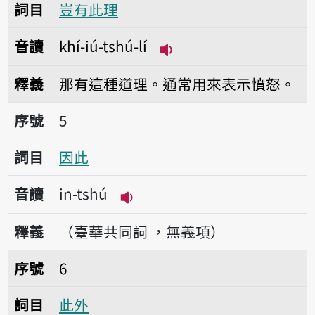
詞目
豈有此理
音讀
khí-iú-tshú-lí
播放音讀khí-iú-tshú-lí
釋義
那有這種道理。通常用來表示憤怒。
序號5因此
序號
5
詞目
因此
音讀
in-tshú
播放音讀in-tshú
釋義
（臺華共同詞 ，無義項）
序號6此外
序號
6
詞目
此外