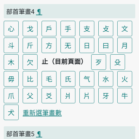
部首筆畫4
¶
心
戈
戶
手
支
攴
文
斗
斤
方
无
日
曰
月
止（目前頁面）
木
欠
歹
殳
毋
比
毛
氏
气
水
火
爪
父
爻
爿
片
牙
牛
犬
重新選筆畫數
部首筆畫5
¶