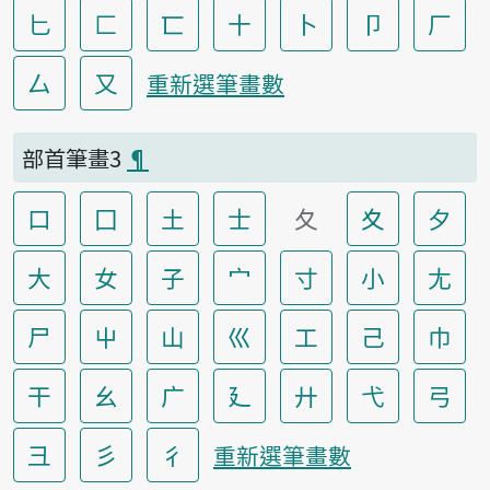
匕
匚
匸
十
卜
卩
厂
厶
又
重新選筆畫數
部首筆畫3
¶
口
囗
土
士
夂
夊
夕
大
女
子
宀
寸
小
尢
尸
屮
山
巛
工
己
巾
干
幺
广
廴
廾
弋
弓
彐
彡
彳
重新選筆畫數