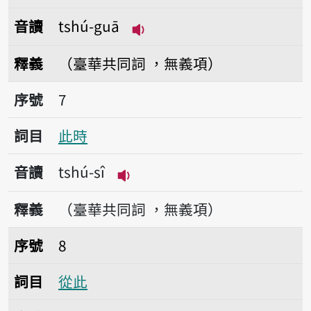
音讀
tshú-guā
播放音讀tshú-guā
釋義
（臺華共同詞 ，無義項）
序號7此時
序號
7
詞目
此時
音讀
tshú-sî
播放音讀tshú-sî
釋義
（臺華共同詞 ，無義項）
序號8從此
序號
8
詞目
從此