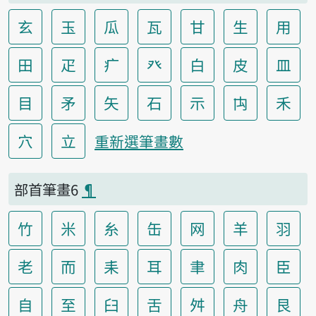
玄
玉
瓜
瓦
甘
生
用
田
疋
疒
癶
白
皮
皿
目
矛
矢
石
示
禸
禾
穴
立
重新選筆畫數
部首筆畫6
¶
竹
米
糸
缶
网
羊
羽
老
而
耒
耳
聿
肉
臣
自
至
臼
舌
舛
舟
艮