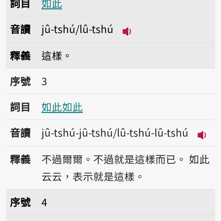
詞目
如此
音讀
jû-tshú/lû-tshú
播放音讀jû-tshú/lû-t
釋義
這樣。
序號3如此如此
序號
3
詞目
如此如此
音讀
jû-tshú-jû-tshú/lû-tshú-lû-tshú
播放音
釋義
不過爾爾。不過就是這樣而已。
如此
云云，表示就是這樣。
序號4豈有此理
序號
4