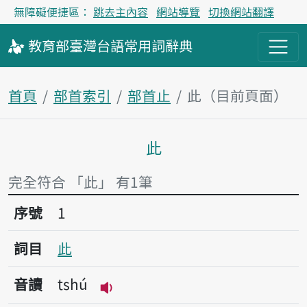
無障礙便捷區：
跳去主內容
網站導覽
切換網站翻譯
教育部
臺灣台語
常用詞
辭典
首頁
部首索引
部首止
此（目前頁面）
此
主內容區塊
完全符合 「此」 有1筆
序號1此
序號
1
詞目
此
音讀
tshú