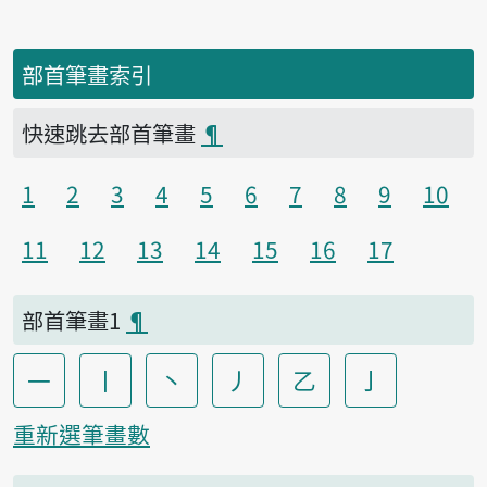
部首筆畫索引
快速跳去部首筆畫
¶
1
2
3
4
5
6
7
8
9
10
11
12
13
14
15
16
17
部首筆畫1
¶
一
丨
丶
丿
乙
亅
重新選筆畫數