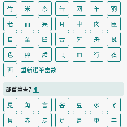
竹
米
糸
缶
网
羊
羽
老
而
耒
耳
聿
肉
臣
自
至
臼
舌
舛
舟
艮
色
艸
虍
虫
血
行
衣
襾
重新選筆畫數
部首筆畫7
¶
見
角
言
谷
豆
豕
豸
貝
赤
走
足
身
車
辛