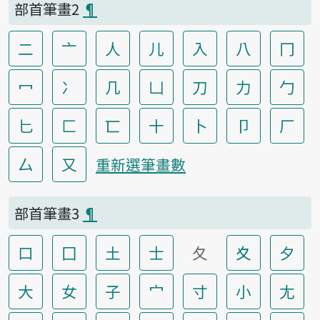
部首筆畫2
¶
二
亠
人
儿
入
八
冂
冖
冫
几
凵
刀
力
勹
匕
匚
匸
十
卜
卩
厂
厶
又
重新選筆畫數
部首筆畫3
¶
口
囗
土
士
夂
夊
夕
大
女
子
宀
寸
小
尢