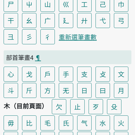
尸
屮
山
巛
工
己
巾
干
幺
广
廴
廾
弋
弓
彐
彡
彳
重新選筆畫數
部首筆畫4
¶
心
戈
戶
手
支
攴
文
斗
斤
方
无
日
曰
月
木（目前頁面）
欠
止
歹
殳
毋
比
毛
氏
气
水
火