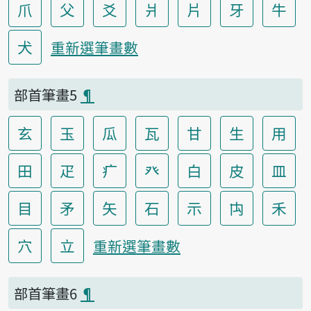
爪
父
爻
爿
片
牙
牛
犬
重新選筆畫數
部首筆畫5
¶
玄
玉
瓜
瓦
甘
生
用
田
疋
疒
癶
白
皮
皿
目
矛
矢
石
示
禸
禾
穴
立
重新選筆畫數
部首筆畫6
¶