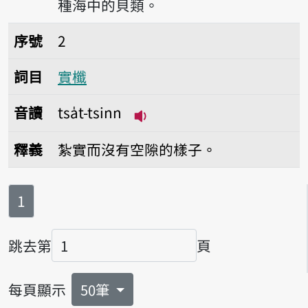
種海中的貝類。
序號2實櫼
序號
2
詞目
實櫼
音讀
tsa̍t-tsinn
播放音讀tsa̍t-tsinn
釋義
紮實而沒有空隙的樣子。
第
頁
1
跳去第
頁
頁碼
每頁顯示
50筆