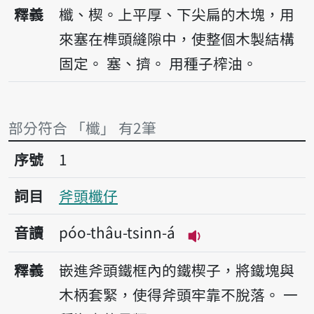
播放音讀tsinn
釋義
櫼、楔。上平厚、下尖扁的木塊，用
來塞在榫頭縫隙中，使整個木製結構
固定。
塞、擠。
用種子榨油。
部分符合 「櫼」 有2筆
序號1斧頭櫼仔
序號
1
詞目
斧頭櫼仔
音讀
póo-thâu-tsinn-á
播放音讀póo-thâu-t
釋義
嵌進斧頭鐵框內的鐵楔子，將鐵塊與
木柄套緊，使得斧頭牢靠不脫落。
一