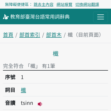
無障礙便捷區：
跳去主內容
網站導覽
切換網站翻譯
教育部
臺灣台語
常用詞
辭典
首頁
部首索引
部首木
櫼（目前頁面）
櫼
主內容區塊
完全符合 「櫼」 有1筆
序號1櫼
序號
1
詞目
櫼
音讀
tsinn