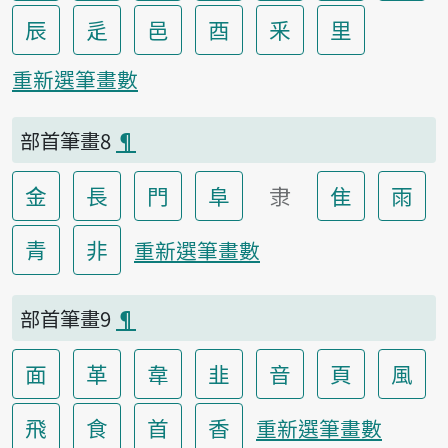
辰
辵
邑
酉
釆
里
重新選筆畫數
部首筆畫8
¶
金
長
門
阜
隶
隹
雨
青
非
重新選筆畫數
部首筆畫9
¶
面
革
韋
韭
音
頁
風
飛
食
首
香
重新選筆畫數