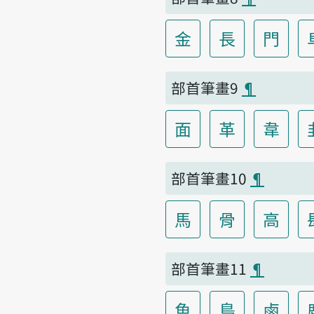
金
長
門
部首筆畫9
¶
面
革
韋
部首筆畫10
¶
馬
骨
高
部首筆畫11
¶
魚
鳥
鹵