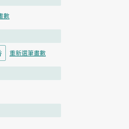
畫數
香
重新選筆畫數