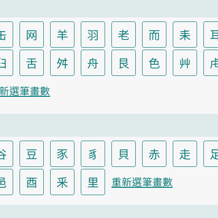
缶
网
羊
羽
老
而
耒
臼
舌
舛
舟
艮
色
艸
新選筆畫數
谷
豆
豕
豸
貝
赤
走
邑
酉
釆
里
重新選筆畫數