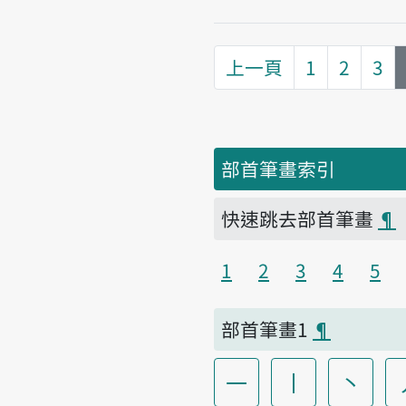
上一頁
1
2
3
部首筆畫索引
快速跳去部首筆畫
¶
1
2
3
4
5
部首筆畫1
¶
一
丨
丶