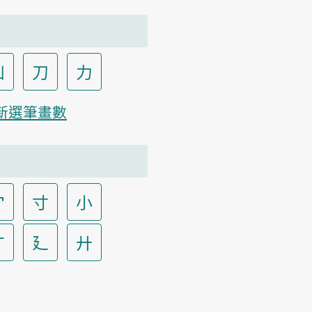
凵
刀
力
新選筆畫數
宀
寸
小
广
廴
廾