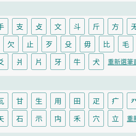
手
支
攴
文
斗
斤
方
欠
止
歹
殳
毋
比
毛
爻
爿
片
牙
牛
犬
重新選筆
瓦
甘
生
用
田
疋
疒
矢
石
示
禸
禾
穴
立
重