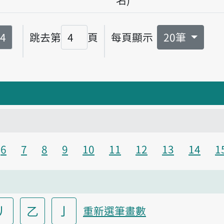
第
頁
4
跳去第
頁
每頁顯示
20筆
頁碼
6
7
8
9
10
11
12
13
14
1
丿
乙
亅
重新選筆畫數