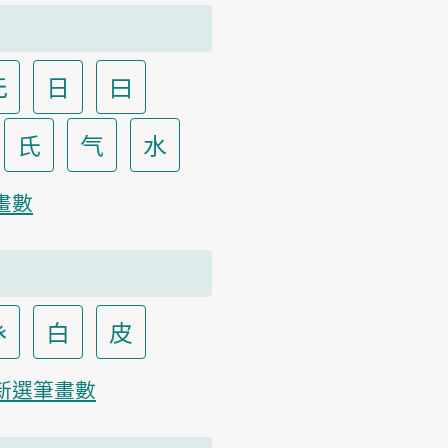
无
日
曰
氏
气
水
畫數
癶
白
皮
新選筆畫數