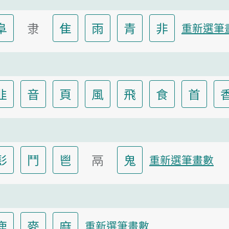
阜
隶
隹
雨
青
非
重新選筆
韭
音
頁
風
飛
食
首
髟
鬥
鬯
鬲
鬼
重新選筆畫數
鹿
麥
麻
重新選筆畫數