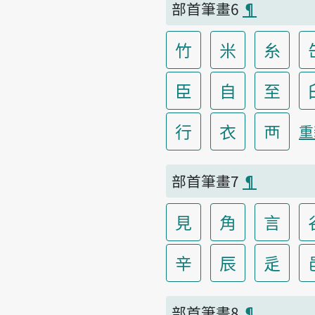
部首筆畫6
¶
竹
米
糸
臣
自
至
行
衣
襾
重
部首筆畫7
¶
見
角
言
辛
辰
辵
部首筆畫8
¶