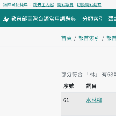
無障礙便捷區：
跳去主內容
網站導覽
切換網站翻譯
教育部
臺灣台語
常用詞
辭典
分類索引
聲
首頁
部首索引
部
部分符合 「林」 有68
序號
詞目
部分符合 「林」 有68
61
水林鄉