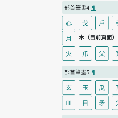
部首筆畫4
¶
心
戈
戶
木（目前頁面）
月
火
爪
父
部首筆畫5
¶
玄
玉
瓜
皿
目
矛