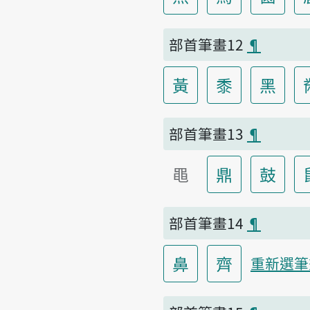
部首筆畫12
¶
黃
黍
黑
部首筆畫13
¶
黽
鼎
鼓
部首筆畫14
¶
鼻
齊
重新選筆