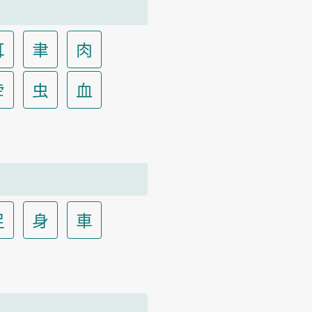
耳
聿
肉
虍
虫
血
足
身
車