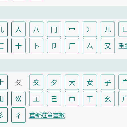
儿
入
八
冂
冖
冫
几
匸
十
卜
卩
厂
厶
又
重
士
夂
夊
夕
大
女
子
山
巛
工
己
巾
干
幺
彡
彳
重新選筆畫數