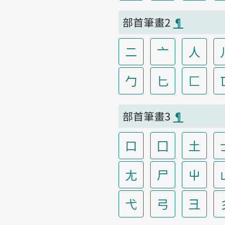
部首筆畫2
¶
二
亠
人
勹
匕
匚
部首筆畫3
¶
口
囗
土
尢
尸
屮
弋
弓
彐