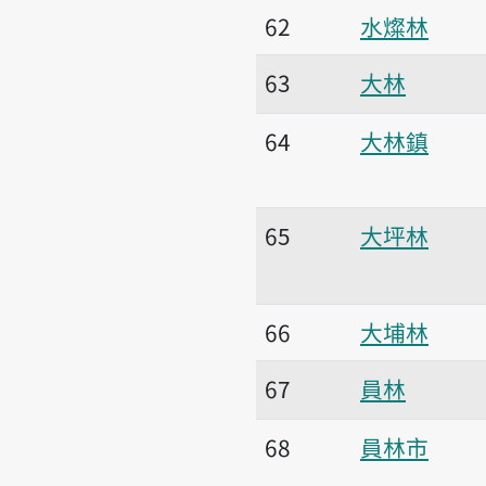
62
水燦林
63
大林
64
大林鎮
65
大坪林
66
大埔林
67
員林
68
員林市