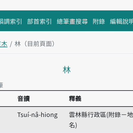
韻調索引
部首索引
總筆畫搜尋
附錄
編輯說
首木
林（目前頁面）
主內容區塊
林
筆
音讀
釋義
筆
Tsuí-nâ-hiong
雲林縣行政區(附錄－
名)