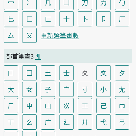
冖
冫
几
凵
刀
力
勹
匕
匚
匸
十
卜
卩
厂
厶
又
重新選筆畫數
部首筆畫3
¶
口
囗
土
士
夂
夊
夕
大
女
子
宀
寸
小
尢
尸
屮
山
巛
工
己
巾
干
幺
广
廴
廾
弋
弓