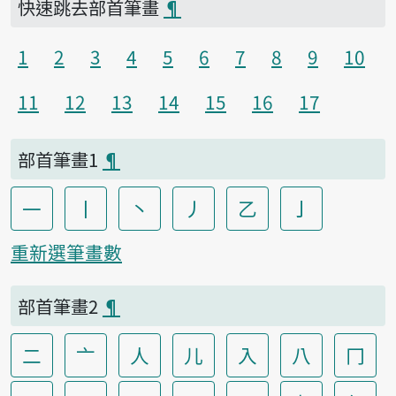
快速跳去部首筆畫
¶
1
2
3
4
5
6
7
8
9
10
11
12
13
14
15
16
17
部首筆畫1
¶
一
丨
丶
丿
乙
亅
重新選筆畫數
部首筆畫2
¶
二
亠
人
儿
入
八
冂