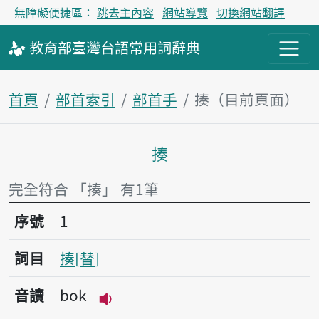
無障礙便捷區：
跳去主內容
網站導覽
切換網站翻譯
教育部
臺灣台語
常用詞
辭典
首頁
部首索引
部首手
揍（目前頁面）
揍
主內容區塊
完全符合 「揍」 有1筆
序號1揍
序號
1
詞目
揍
替
音讀
bok