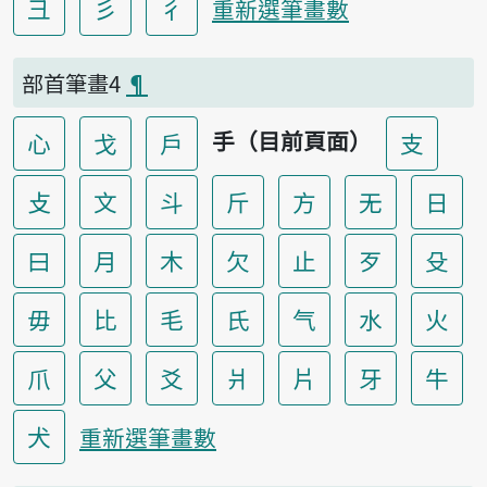
彐
彡
彳
重新選筆畫數
部首筆畫4
¶
手（目前頁面）
心
戈
戶
支
攴
文
斗
斤
方
无
日
曰
月
木
欠
止
歹
殳
毋
比
毛
氏
气
水
火
爪
父
爻
爿
片
牙
牛
犬
重新選筆畫數