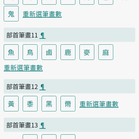
鬼
重新選筆畫數
部首筆畫11
¶
魚
鳥
鹵
鹿
麥
麻
重新選筆畫數
部首筆畫12
¶
黃
黍
黑
黹
重新選筆畫數
部首筆畫13
¶