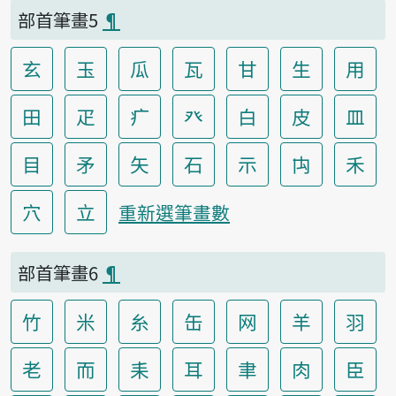
部首筆畫5
¶
玄
玉
瓜
瓦
甘
生
用
田
疋
疒
癶
白
皮
皿
目
矛
矢
石
示
禸
禾
穴
立
重新選筆畫數
部首筆畫6
¶
竹
米
糸
缶
网
羊
羽
老
而
耒
耳
聿
肉
臣