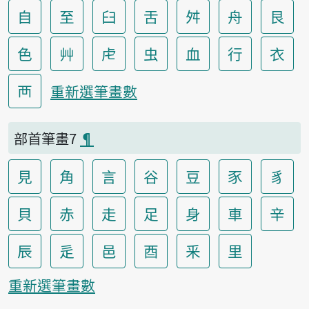
自
至
臼
舌
舛
舟
艮
色
艸
虍
虫
血
行
衣
襾
重新選筆畫數
部首筆畫7
¶
見
角
言
谷
豆
豕
豸
貝
赤
走
足
身
車
辛
辰
辵
邑
酉
釆
里
重新選筆畫數