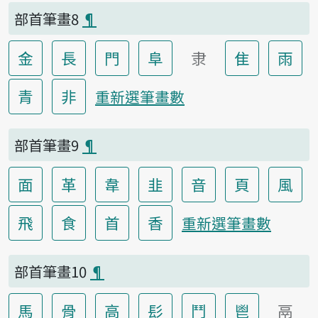
部首筆畫8
¶
金
長
門
阜
隶
隹
雨
青
非
重新選筆畫數
部首筆畫9
¶
面
革
韋
韭
音
頁
風
飛
食
首
香
重新選筆畫數
部首筆畫10
¶
馬
骨
高
髟
鬥
鬯
鬲