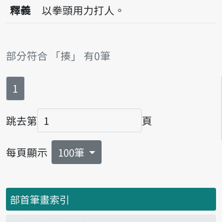
播放音讀bok
釋義
以拳頭用力打人。
部分符合 「揍」 有0筆
第
頁
1
跳去第
頁
頁碼
每頁顯示
100筆
部首筆畫索引