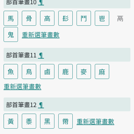
部首筆畫10
¶
馬
骨
高
髟
鬥
鬯
鬲
鬼
重新選筆畫數
部首筆畫11
¶
魚
鳥
鹵
鹿
麥
麻
重新選筆畫數
部首筆畫12
¶
黃
黍
黑
黹
重新選筆畫數