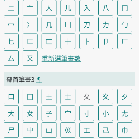
二
亠
人
儿
入
八
冂
冖
冫
几
凵
刀
力
勹
匕
匚
匸
十
卜
卩
厂
厶
又
重新選筆畫數
部首筆畫3
¶
口
囗
土
士
夂
夊
夕
大
女
子
宀
寸
小
尢
尸
屮
山
巛
工
己
巾