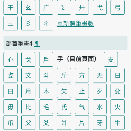
干
幺
广
廴
廾
弋
弓
彐
彡
彳
重新選筆畫數
部首筆畫4
¶
手（目前頁面）
心
戈
戶
支
攴
文
斗
斤
方
无
日
曰
月
木
欠
止
歹
殳
毋
比
毛
氏
气
水
火
爪
父
爻
爿
片
牙
牛