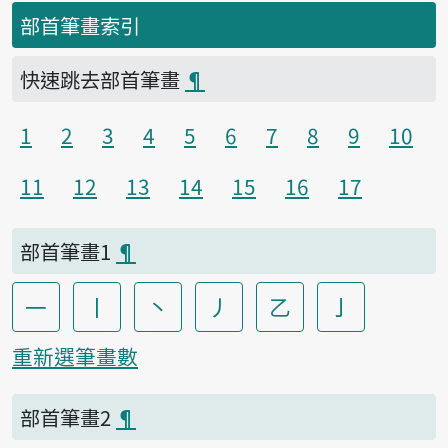
部首筆畫索引
快速跳去部首筆畫
¶
1
2
3
4
5
6
7
8
9
10
11
12
13
14
15
16
17
部首筆畫1
¶
一
丨
丶
丿
乙
亅
重新選筆畫數
部首筆畫2
¶