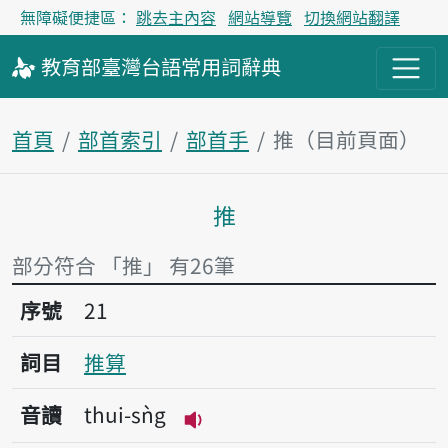
無障礙便捷區：
跳去主內容
網站導覽
切換網站翻譯
教育部
臺灣台語
常用詞
辭典
首頁
部首索引
部首手
推（目前頁面）
推
主內容區塊
部分符合 「推」 有26筆
序號21推算
序號
21
詞目
推算
音讀
thui-sǹg