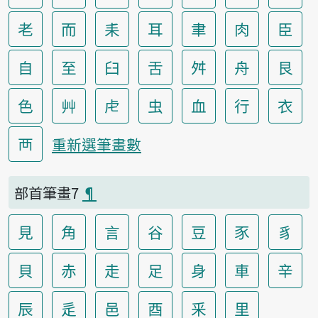
老
而
耒
耳
聿
肉
臣
自
至
臼
舌
舛
舟
艮
色
艸
虍
虫
血
行
衣
襾
重新選筆畫數
部首筆畫7
¶
見
角
言
谷
豆
豕
豸
貝
赤
走
足
身
車
辛
辰
辵
邑
酉
釆
里