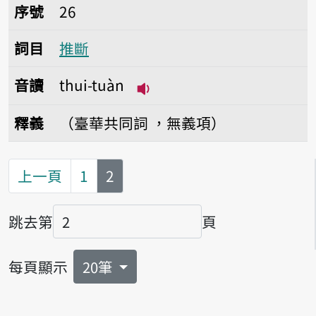
序號26推斷
序號
26
詞目
推斷
音讀
thui-tuàn
播放音讀thui-tuàn
釋義
（臺華共同詞 ，無義項）
第
頁
上一頁
1
2
跳去第
頁
頁碼
每頁顯示
20筆