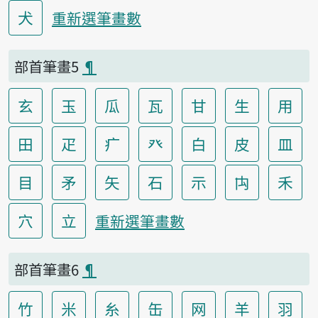
犬
重新選筆畫數
部首筆畫5
¶
玄
玉
瓜
瓦
甘
生
用
田
疋
疒
癶
白
皮
皿
目
矛
矢
石
示
禸
禾
穴
立
重新選筆畫數
部首筆畫6
¶
竹
米
糸
缶
网
羊
羽