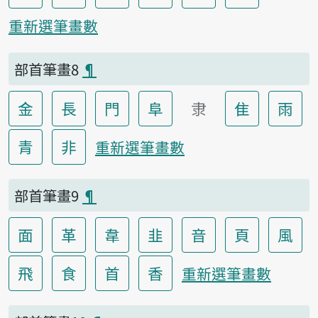
重新選筆畫數
部首筆畫8
¶
金
長
門
阜
隶
隹
雨
青
非
重新選筆畫數
部首筆畫9
¶
面
革
韋
韭
音
頁
風
飛
食
首
香
重新選筆畫數