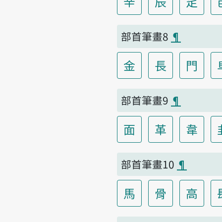
辛
辰
辵
部首筆畫8
¶
金
長
門
部首筆畫9
¶
面
革
韋
部首筆畫10
¶
馬
骨
高