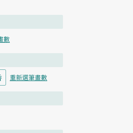
畫數
香
重新選筆畫數