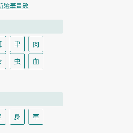
新選筆畫數
耳
聿
肉
虍
虫
血
足
身
車