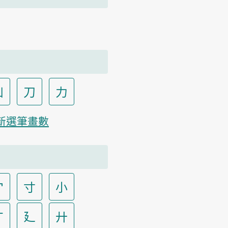
凵
刀
力
新選筆畫數
宀
寸
小
广
廴
廾