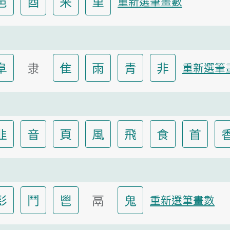
邑
酉
釆
里
重新選筆畫數
阜
隶
隹
雨
青
非
重新選筆
韭
音
頁
風
飛
食
首
髟
鬥
鬯
鬲
鬼
重新選筆畫數