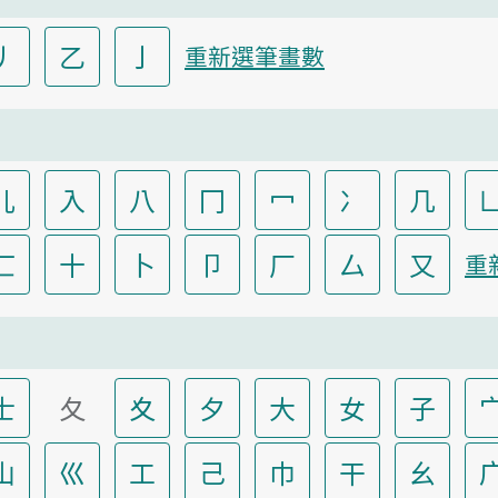
丿
乙
亅
重新選筆畫數
儿
入
八
冂
冖
冫
几
匸
十
卜
卩
厂
厶
又
重
士
夂
夊
夕
大
女
子
山
巛
工
己
巾
干
幺