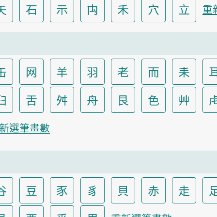
矢
石
示
禸
禾
穴
立
重
缶
网
羊
羽
老
而
耒
臼
舌
舛
舟
艮
色
艸
新選筆畫數
谷
豆
豕
豸
貝
赤
走