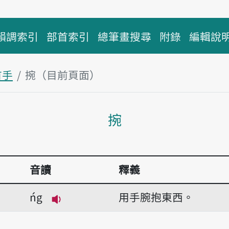
韻調索引
部首索引
總筆畫搜尋
附錄
編輯說
首手
捥（目前頁面）
主內容區塊
捥
音讀
釋義
ńg
用手腕抱東西。
播放音讀ńg