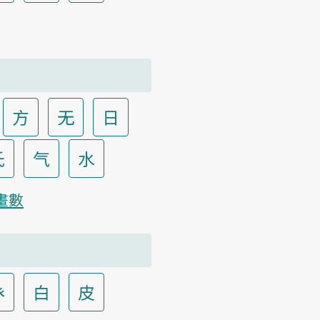
方
无
日
氏
气
水
畫數
癶
白
皮