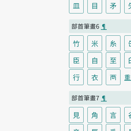
皿
目
矛
部首筆畫6
¶
竹
米
糸
臣
自
至
行
衣
襾
重
部首筆畫7
¶
見
角
言