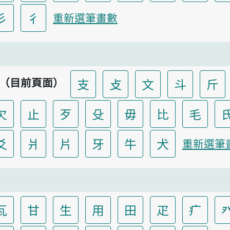
彡
彳
重新選筆畫數
（目前頁面）
支
攴
文
斗
斤
欠
止
歹
殳
毋
比
毛
爻
爿
片
牙
牛
犬
重新選筆
瓦
甘
生
用
田
疋
疒