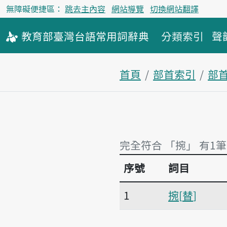
無障礙便捷區：
跳去主內容
網站導覽
切換網站翻譯
教育部
臺灣台語
常用詞
辭典
分類索引
聲
首頁
部首索引
部
完全符合 「捥」 有1筆
序號
詞目
完全符合 「捥」 有1筆
1
捥
替