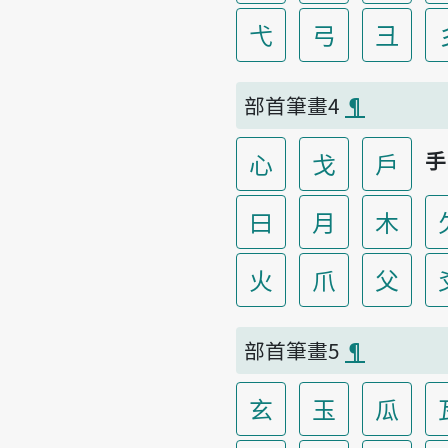
弋
弓
彐
部首筆畫4
¶
手
心
戈
戶
曰
月
木
火
爪
父
部首筆畫5
¶
玄
玉
瓜