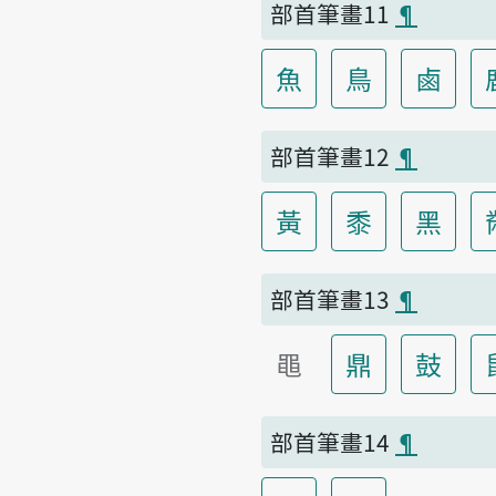
部首筆畫11
¶
魚
鳥
鹵
部首筆畫12
¶
黃
黍
黑
部首筆畫13
¶
黽
鼎
鼓
部首筆畫14
¶