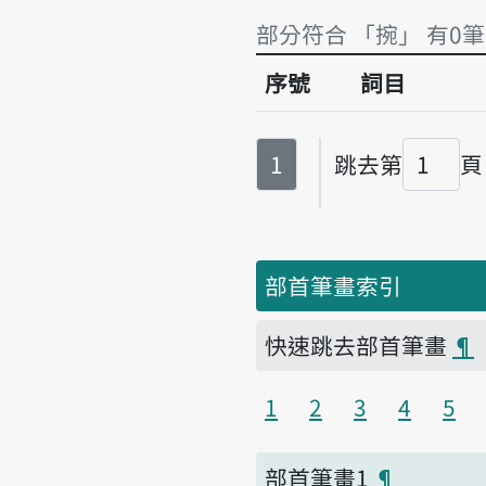
部分符合 「捥」 有0筆
序號
詞目
部分符合 「捥」 有0筆
第
頁
1
跳去第
頁
頁碼
部首筆畫索引
快速跳去部首筆畫
¶
1
2
3
4
5
部首筆畫1
¶