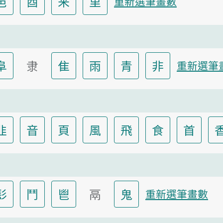
邑
酉
釆
里
重新選筆畫數
阜
隶
隹
雨
青
非
重新選筆
韭
音
頁
風
飛
食
首
髟
鬥
鬯
鬲
鬼
重新選筆畫數