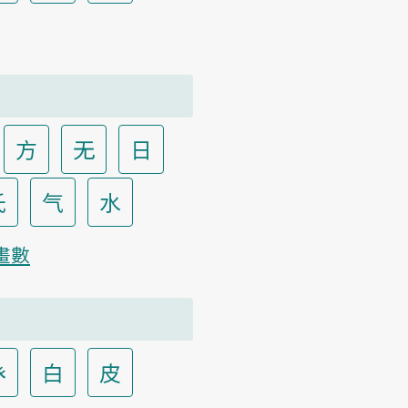
方
无
日
氏
气
水
畫數
癶
白
皮