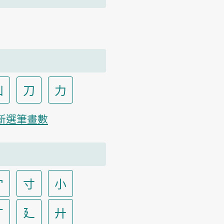
凵
刀
力
新選筆畫數
宀
寸
小
广
廴
廾