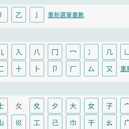
丿
乙
亅
重新選筆畫數
儿
入
八
冂
冖
冫
几
匸
十
卜
卩
厂
厶
又
重
士
夂
夊
夕
大
女
子
山
巛
工
己
巾
干
幺