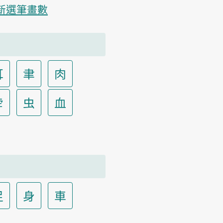
新選筆畫數
耳
聿
肉
虍
虫
血
足
身
車