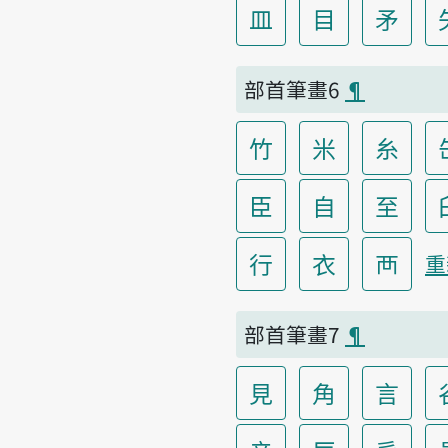
皿
目
矛
部首筆畫6
¶
竹
米
糸
臣
自
至
行
衣
襾
重
部首筆畫7
¶
見
角
言