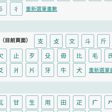
彡
彳
重新選筆畫數
（目前頁面）
支
攴
文
斗
斤
欠
止
歹
殳
毋
比
毛
爻
爿
片
牙
牛
犬
重新選筆
瓦
甘
生
用
田
疋
疒