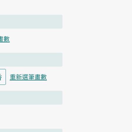
畫數
香
重新選筆畫數