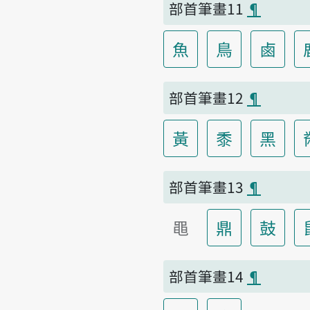
部首筆畫11
¶
魚
鳥
鹵
部首筆畫12
¶
黃
黍
黑
部首筆畫13
¶
黽
鼎
鼓
部首筆畫14
¶