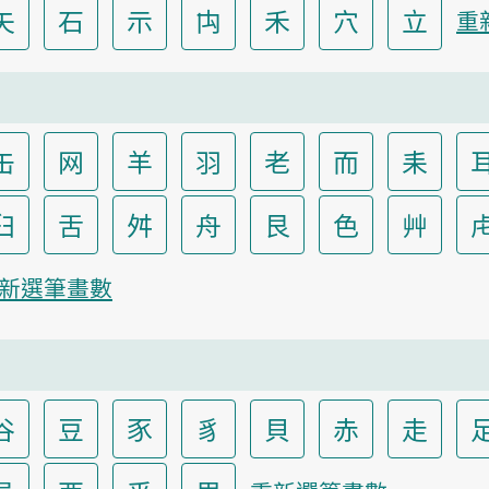
矢
石
示
禸
禾
穴
立
重
缶
网
羊
羽
老
而
耒
臼
舌
舛
舟
艮
色
艸
新選筆畫數
谷
豆
豕
豸
貝
赤
走