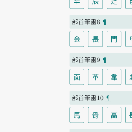
辛
辰
辵
部首筆畫8
¶
金
長
門
部首筆畫9
¶
面
革
韋
部首筆畫10
¶
馬
骨
高