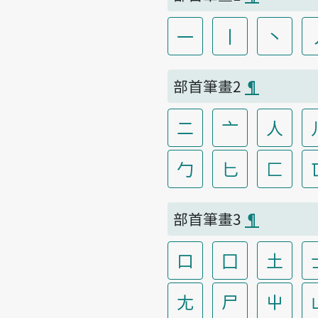
一
丨
丶
部首筆畫2
¶
二
亠
人
勹
匕
匚
部首筆畫3
¶
口
囗
土
尢
尸
屮