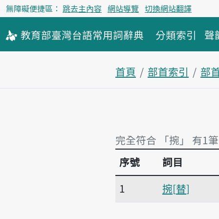
無障礙便捷區：
跳去主內容
網站導覽
切換網站翻譯
教育部
臺灣台語
常用詞
辭典
分類索引
聲
首頁
部首索引
部
完全符合 「捥」 有1筆
序號
詞目
完全符合 「捥」 有1筆
1
捥
替