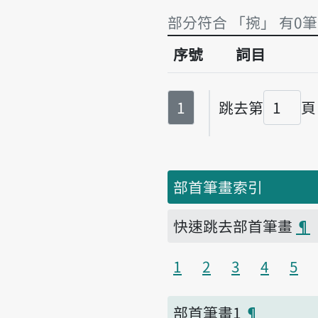
部分符合 「捥」 有0筆
序號
詞目
部分符合 「捥」 有0筆
第
頁
1
跳去第
頁
頁碼
部首筆畫索引
快速跳去部首筆畫
¶
1
2
3
4
5
部首筆畫1
¶