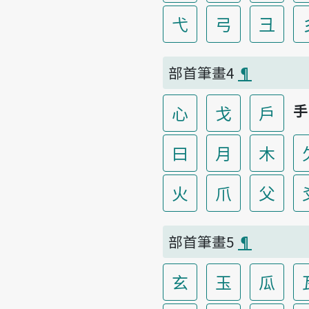
弋
弓
彐
部首筆畫4
¶
手
心
戈
戶
曰
月
木
火
爪
父
部首筆畫5
¶
玄
玉
瓜