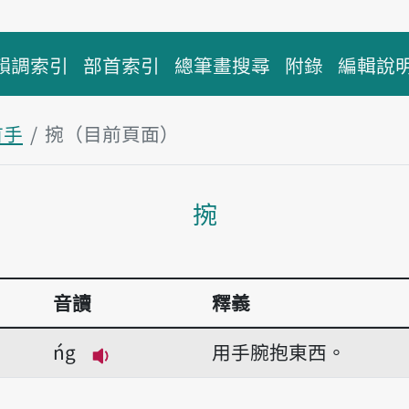
韻調索引
部首索引
總筆畫搜尋
附錄
編輯說
首手
捥（目前頁面）
主內容區塊
捥
音讀
釋義
ńg
用手腕抱東西。
播放音讀ńg