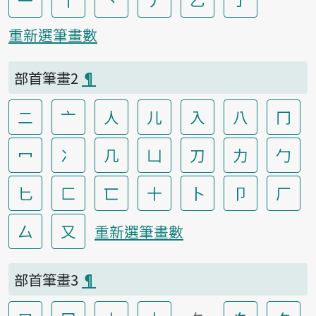
重新選筆畫數
部首筆畫2
¶
二
亠
人
儿
入
八
冂
冖
冫
几
凵
刀
力
勹
匕
匚
匸
十
卜
卩
厂
厶
又
重新選筆畫數
部首筆畫3
¶