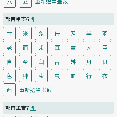
穴
立
重新選筆畫數
部首筆畫6
¶
竹
米
糸
缶
网
羊
羽
老
而
耒
耳
聿
肉
臣
自
至
臼
舌
舛
舟
艮
色
艸
虍
虫
血
行
衣
襾
重新選筆畫數
部首筆畫7
¶