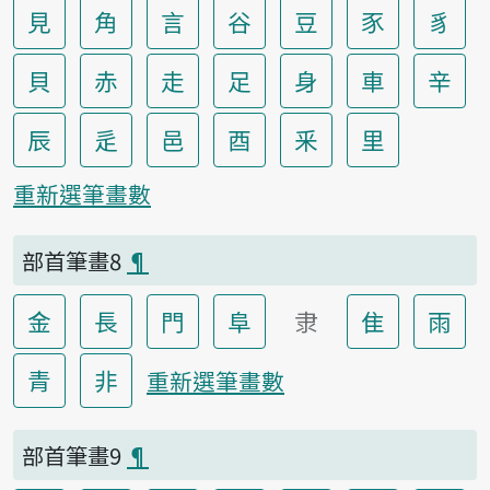
見
角
言
谷
豆
豕
豸
貝
赤
走
足
身
車
辛
辰
辵
邑
酉
釆
里
重新選筆畫數
部首筆畫8
¶
金
長
門
阜
隶
隹
雨
青
非
重新選筆畫數
部首筆畫9
¶