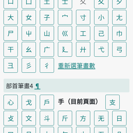
口
囗
土
士
夂
夊
夕
大
女
子
宀
寸
小
尢
尸
屮
山
巛
工
己
巾
干
幺
广
廴
廾
弋
弓
彐
彡
彳
重新選筆畫數
部首筆畫4
¶
手（目前頁面）
心
戈
戶
支
攴
文
斗
斤
方
无
日