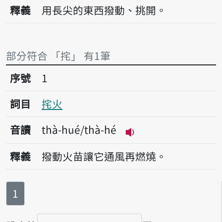
播放音讀thà
釋義
用長尖的東西撥動、挑開。
部分符合 「挓」 有1筆
序號1挓火
序號
1
詞目
挓火
音讀
thà-hué/thà-hé
播放音讀thà-hué/thà
釋義
撥動火苗讓它通風再燃燒。
第
頁
1