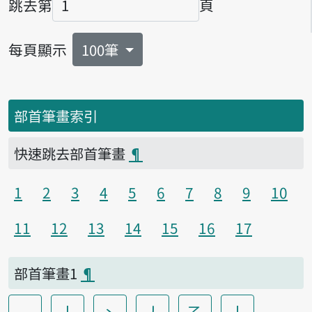
跳去第
頁
頁碼
每頁顯示
100筆
部首筆畫索引
快速跳去部首筆畫
¶
1
2
3
4
5
6
7
8
9
10
11
12
13
14
15
16
17
部首筆畫1
¶
一
丨
丶
丿
乙
亅