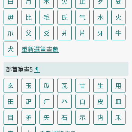
曰
月
木
欠
止
歹
殳
毋
比
毛
氏
气
水
火
爪
父
爻
爿
片
牙
牛
犬
重新選筆畫數
部首筆畫5
¶
玄
玉
瓜
瓦
甘
生
用
田
疋
疒
癶
白
皮
皿
目
矛
矢
石
示
禸
禾