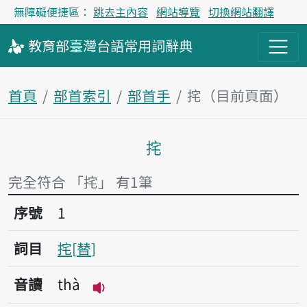
無障礙便捷區：
跳去主內容
網站導覽
切換網站翻譯
教育部
臺灣台語
常用詞
辭典
首頁
部首索引
部首手
挓（目前頁面）
挓
主內容區塊
完全符合 「挓」 有1筆
序號1挓
序號
1
詞目
挓
替
音讀
thà