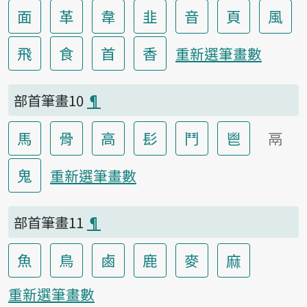
面
革
韋
韭
音
頁
風
飛
食
首
香
重新選筆畫數
部首筆畫10
¶
馬
骨
高
髟
鬥
鬯
鬲
鬼
重新選筆畫數
部首筆畫11
¶
魚
鳥
鹵
鹿
麥
麻
重新選筆畫數