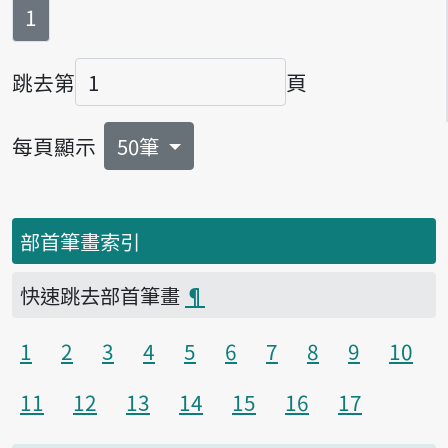
第
頁
1
跳去第
頁
頁碼
每頁顯示
50筆
部首筆畫索引
快速跳去部首筆畫
¶
1
2
3
4
5
6
7
8
9
10
11
12
13
14
15
16
17