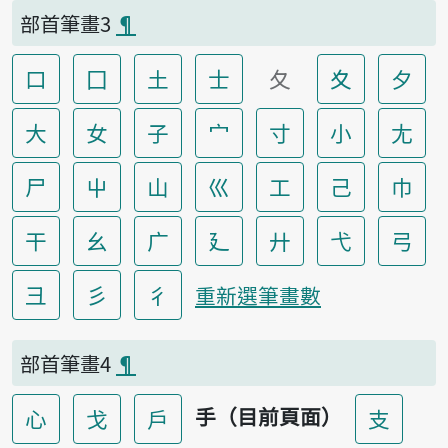
部首筆畫3
¶
口
囗
土
士
夂
夊
夕
大
女
子
宀
寸
小
尢
尸
屮
山
巛
工
己
巾
干
幺
广
廴
廾
弋
弓
彐
彡
彳
重新選筆畫數
部首筆畫4
¶
手（目前頁面）
心
戈
戶
支