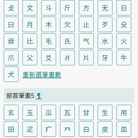
攴
文
斗
斤
方
无
日
曰
月
木
欠
止
歹
殳
毋
比
毛
氏
气
水
火
爪
父
爻
爿
片
牙
牛
犬
重新選筆畫數
部首筆畫5
¶
玄
玉
瓜
瓦
甘
生
用
田
疋
疒
癶
白
皮
皿