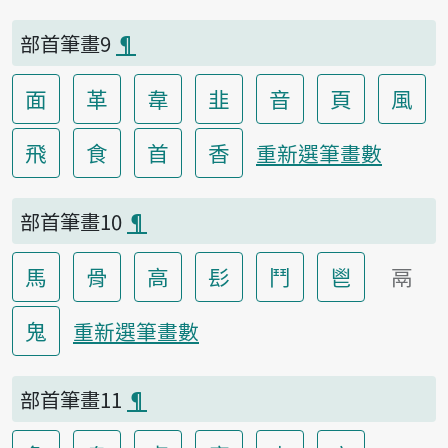
部首筆畫9
¶
面
革
韋
韭
音
頁
風
飛
食
首
香
重新選筆畫數
部首筆畫10
¶
馬
骨
高
髟
鬥
鬯
鬲
鬼
重新選筆畫數
部首筆畫11
¶