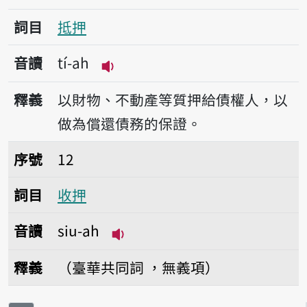
詞目
抵押
音讀
tí-ah
播放音讀tí-ah
釋義
以財物、不動產等質押給債權人，以
做為償還債務的保證。
序號12收押
序號
12
詞目
收押
音讀
siu-ah
播放音讀siu-ah
釋義
（臺華共同詞 ，無義項）