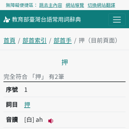
無障礙便捷區：
跳去主內容
網站導覽
切換網站翻譯
教育部
臺灣台語
常用詞
辭典
首頁
部首索引
部首手
押（目前頁面）
押
主內容區塊
完全符合 「押」 有2筆
序號1押
序號
1
詞目
押
音讀
白
ah