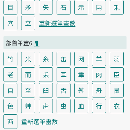
目
矛
矢
石
示
禸
禾
穴
立
重新選筆畫數
部首筆畫6
¶
竹
米
糸
缶
网
羊
羽
老
而
耒
耳
聿
肉
臣
自
至
臼
舌
舛
舟
艮
色
艸
虍
虫
血
行
衣
襾
重新選筆畫數