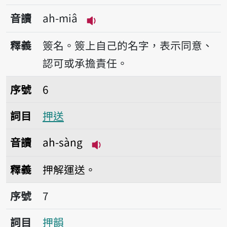
音讀
ah-miâ
播放音讀ah-miâ
釋義
簽名。簽上自己的名字，表示同意、
認可或承擔責任。
序號6押送
序號
6
詞目
押送
音讀
ah-sàng
播放音讀ah-sàng
釋義
押解運送。
序號7押韻
序號
7
詞目
押韻