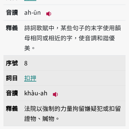
音讀
ah-ūn
播放音讀ah-ūn
釋義
詩詞歌賦中，某些句子的末字使用韻
母相同或相近的字，使音調和諧優
美。
序號8扣押
序號
8
詞目
扣押
音讀
khàu-ah
播放音讀khàu-ah
釋義
法院以強制的力量拘留嫌疑犯或扣留
證物、贓物。