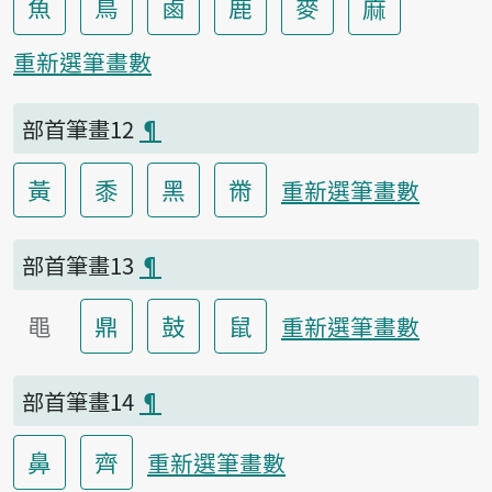
魚
鳥
鹵
鹿
麥
麻
重新選筆畫數
部首筆畫12
¶
黃
黍
黑
黹
重新選筆畫數
部首筆畫13
¶
黽
鼎
鼓
鼠
重新選筆畫數
部首筆畫14
¶
鼻
齊
重新選筆畫數