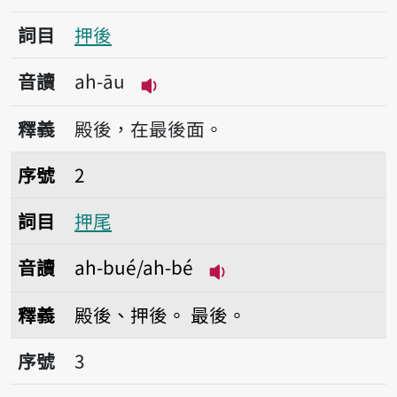
詞目
押後
音讀
ah-āu
播放音讀ah-āu
釋義
殿後，在最後面。
序號2押尾
序號
2
詞目
押尾
音讀
ah-bué/ah-bé
播放音讀ah-bué/ah-b
釋義
殿後、押後。
最後。
序號3押尾後
序號
3