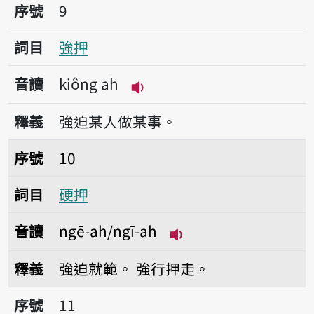
序號9強押
序號
9
詞目
強押
音讀
kiông ah
播放音讀kiông ah
釋義
強迫某人做某事。
序號10硬押
序號
10
詞目
硬押
音讀
ngē-ah/ngī-ah
播放音讀ngē-ah/ngī-
釋義
強迫就範。
強行押走。
序號11抵押
序號
11