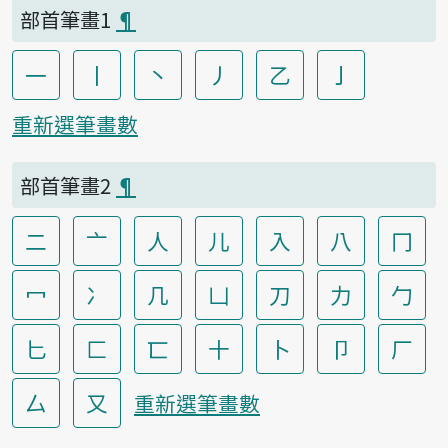
部首筆畫1
¶
一
丨
丶
丿
乙
亅
重新選筆畫數
部首筆畫2
¶
二
亠
人
儿
入
八
冂
冖
冫
几
凵
刀
力
勹
匕
匚
匸
十
卜
卩
厂
厶
又
重新選筆畫數