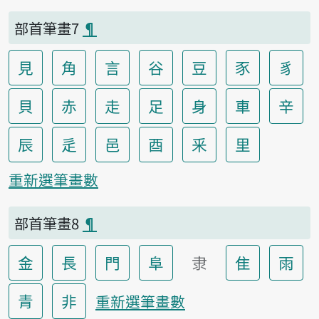
部首筆畫7
¶
見
角
言
谷
豆
豕
豸
貝
赤
走
足
身
車
辛
辰
辵
邑
酉
釆
里
重新選筆畫數
部首筆畫8
¶
金
長
門
阜
隶
隹
雨
青
非
重新選筆畫數