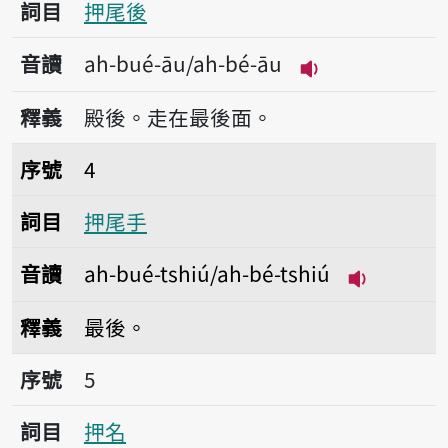
詞目
押尾後
音讀
ah-bué-āu/ah-bé-āu
播放音讀ah-bué-
釋義
殿後。走在最後面。
序號4押尾手
序號
4
詞目
押尾手
音讀
ah-bué-tshiú/ah-bé-tshiú
播放音讀ah-b
釋義
最後。
序號5押名
序號
5
詞目
押名