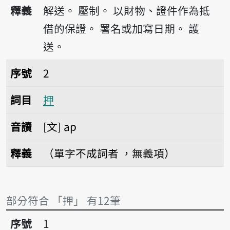
播放音讀ah
釋義
解送。
壓制。
以財物、證件作為抵
借的保證。
署名或加寫日期。
護
送。
序號2押
序號
2
詞目
押
音讀
文
ap
釋義
（單字不成詞者 ，無義項）
部分符合 「押」 有12筆
序號1押後
序號
1