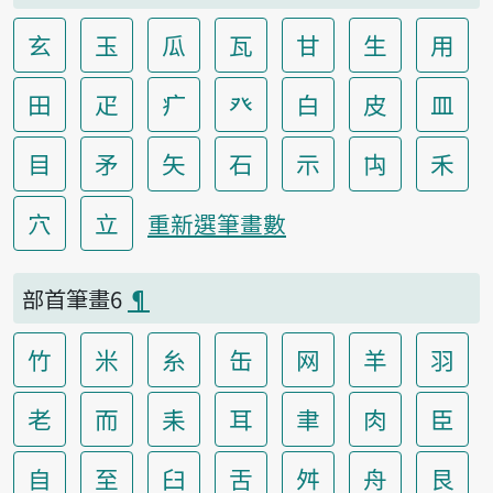
玄
玉
瓜
瓦
甘
生
用
田
疋
疒
癶
白
皮
皿
目
矛
矢
石
示
禸
禾
穴
立
重新選筆畫數
部首筆畫6
¶
竹
米
糸
缶
网
羊
羽
老
而
耒
耳
聿
肉
臣
自
至
臼
舌
舛
舟
艮