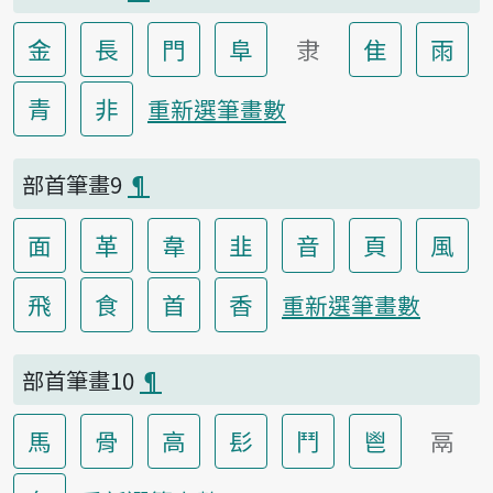
金
長
門
阜
隶
隹
雨
青
非
重新選筆畫數
部首筆畫9
¶
面
革
韋
韭
音
頁
風
飛
食
首
香
重新選筆畫數
部首筆畫10
¶
馬
骨
高
髟
鬥
鬯
鬲