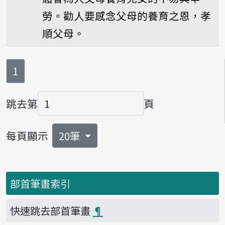
勞。勸人要感念父母的養育之恩，孝
順父母。
第
頁
1
跳去第
頁
頁碼
每頁顯示
20筆
部首筆畫索引
快速跳去部首筆畫
¶