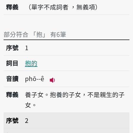
釋義
（單字不成詞者 ，無義項）
部分符合 「抱」 有6筆
序號1抱的
序號
1
詞目
抱的
音讀
phō--ê
播放音讀phō--ê
釋義
養子女。抱養的子女，不是親生的子
女。
序號2抱歉
序號
2