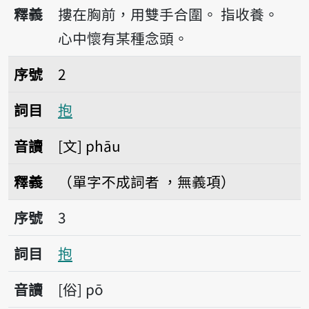
播放音讀phō
釋義
摟在胸前，用雙手合圍。
指收養。
心中懷有某種念頭。
序號2抱
序號
2
詞目
抱
音讀
文
phāu
釋義
（單字不成詞者 ，無義項）
序號3抱
序號
3
詞目
抱
音讀
俗
pō