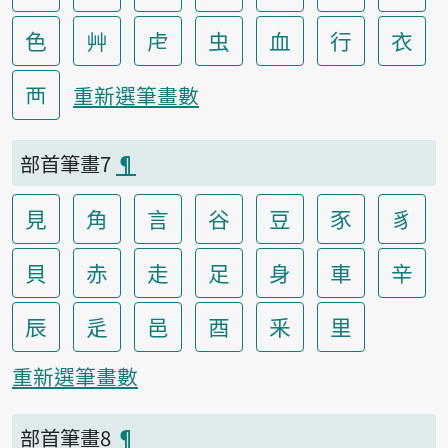
色
艸
虍
虫
血
行
衣
襾
重新選筆畫數
部首筆畫7
¶
見
角
言
谷
豆
豕
豸
貝
赤
走
足
身
車
辛
辰
辵
邑
酉
釆
里
重新選筆畫數
部首筆畫8
¶