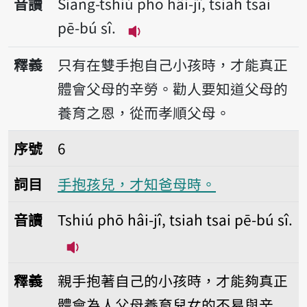
音讀
Siang-tshiú phō hâi-jî, tsiah tsai
pē-bú sî.
播放音讀Siang-tshiú phō hâi-j
釋義
只有在雙手抱自己小孩時，才能真正
體會父母的辛勞。勸人要知道父母的
養育之恩，從而孝順父母。
序號6手抱孩兒，才知爸母時。
序號
6
詞目
手抱孩兒，才知爸母時。
音讀
Tshiú phō hâi-jî, tsiah tsai pē-bú sî.
播放音讀Tshiú phō hâi-jî, tsiah tsai p
釋義
親手抱著自己的小孩時，才能夠真正
體會為人父母養育兒女的不易與辛