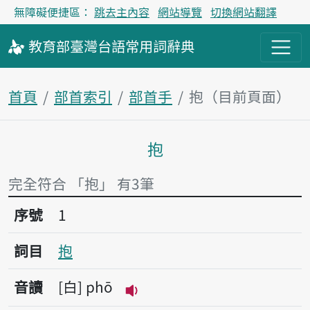
無障礙便捷區：
跳去主內容
網站導覽
切換網站翻譯
教育部
臺灣台語
常用詞
辭典
首頁
部首索引
部首手
抱（目前頁面）
抱
主內容區塊
完全符合 「抱」 有3筆
序號1抱
序號
1
詞目
抱
音讀
白
phō