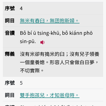
序號4無米有舂臼，無囝抱新婦。
序號
4
詞目
無米有舂臼，無囝抱新婦。
音讀
Bô bí ū tsing-khū, bô kiánn phō
sin-pū.
播放音讀Bô bí ū tsing-khū, bô
釋義
沒有米卻有搗米的臼；沒有兒子領養
一個童養媳。形容人只會做白日夢，
不切實際。
序號5雙手抱孩兒，才知爸母時。
序號
5
詞目
雙手抱孩兒，才知爸母時。