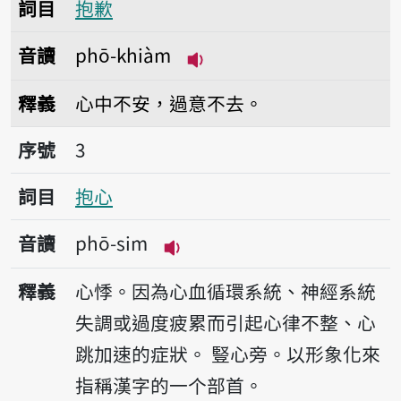
詞目
抱歉
音讀
phō-khiàm
播放音讀phō-khiàm
釋義
心中不安，過意不去。
序號3抱心
序號
3
詞目
抱心
音讀
phō-sim
播放音讀phō-sim
釋義
心悸。因為心血循環系統、神經系統
失調或過度疲累而引起心律不整、心
跳加速的症狀。
豎心旁。以形象化來
指稱漢字的一个部首。