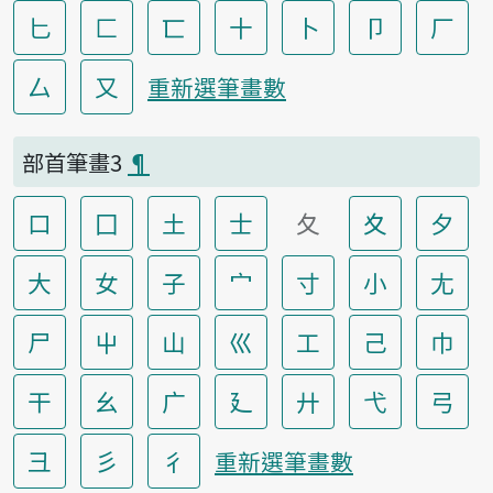
匕
匚
匸
十
卜
卩
厂
厶
又
重新選筆畫數
部首筆畫3
¶
口
囗
土
士
夂
夊
夕
大
女
子
宀
寸
小
尢
尸
屮
山
巛
工
己
巾
干
幺
广
廴
廾
弋
弓
彐
彡
彳
重新選筆畫數