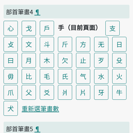
部首筆畫4
¶
手（目前頁面）
心
戈
戶
支
攴
文
斗
斤
方
无
日
曰
月
木
欠
止
歹
殳
毋
比
毛
氏
气
水
火
爪
父
爻
爿
片
牙
牛
犬
重新選筆畫數
部首筆畫5
¶