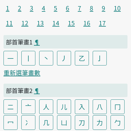
1
2
3
4
5
6
7
8
9
10
11
12
13
14
15
16
17
部首筆畫1
¶
一
丨
丶
丿
乙
亅
重新選筆畫數
部首筆畫2
¶
二
亠
人
儿
入
八
冂
冖
冫
几
凵
刀
力
勹