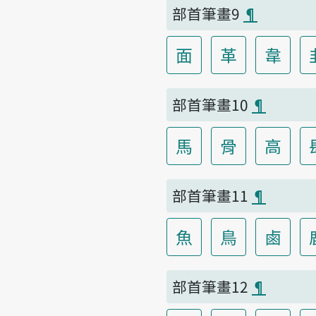
部首筆畫9
¶
面
革
韋
部首筆畫10
¶
馬
骨
高
部首筆畫11
¶
魚
鳥
鹵
部首筆畫12
¶