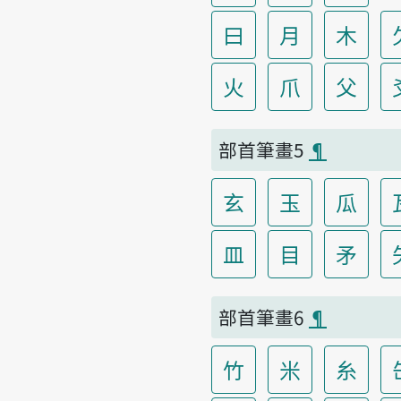
曰
月
木
火
爪
父
部首筆畫5
¶
玄
玉
瓜
皿
目
矛
部首筆畫6
¶
竹
米
糸