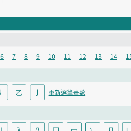
6
7
8
9
10
11
12
13
14
1
丿
乙
亅
重新選筆畫數
儿
入
八
冂
冖
冫
几