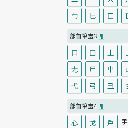
勹
匕
匚
部首筆畫3
¶
口
囗
土
尢
尸
屮
弋
弓
彐
部首筆畫4
¶
手
心
戈
戶