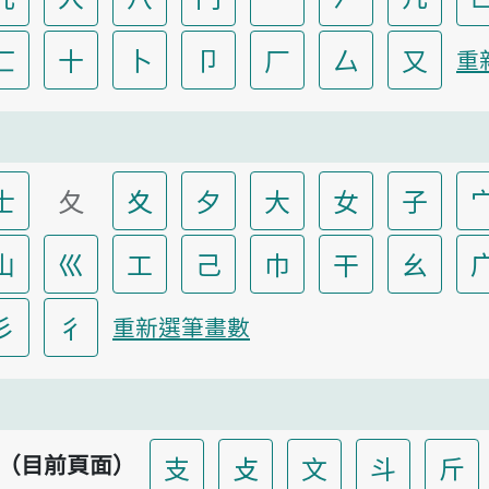
匸
十
卜
卩
厂
厶
又
重
士
夂
夊
夕
大
女
子
山
巛
工
己
巾
干
幺
彡
彳
重新選筆畫數
（目前頁面）
支
攴
文
斗
斤