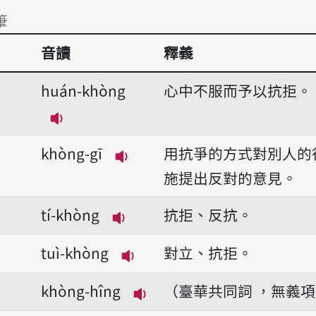
筆
音讀
釋義
筆
huán-khòng
心中不服而予以抗拒。
播放音讀huán-khòng
khòng-gī
用抗爭的方式對別人的
播放音讀khòng-gī
施提出反對的意見。
tí-khòng
抗拒、反抗。
播放音讀tí-khòng
tuì-khòng
對立、抗拒。
播放音讀tuì-khòng
khòng-hîng
（臺華共同詞 ，無義
播放音讀khòng-hîng