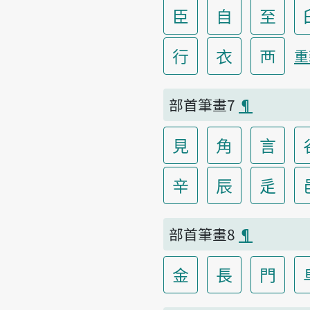
臣
自
至
行
衣
襾
重
部首筆畫7
¶
見
角
言
辛
辰
辵
部首筆畫8
¶
金
長
門