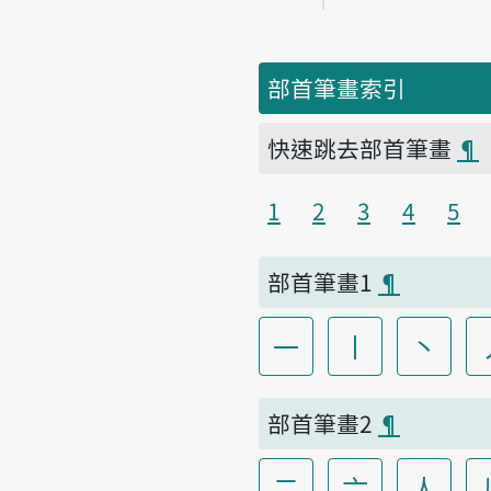
部首筆畫索引
快速跳去部首筆畫
¶
1
2
3
4
5
部首筆畫1
¶
一
丨
丶
部首筆畫2
¶
二
亠
人