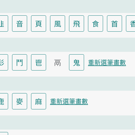
韭
音
頁
風
飛
食
首
髟
鬥
鬯
鬲
鬼
重新選筆畫數
鹿
麥
麻
重新選筆畫數