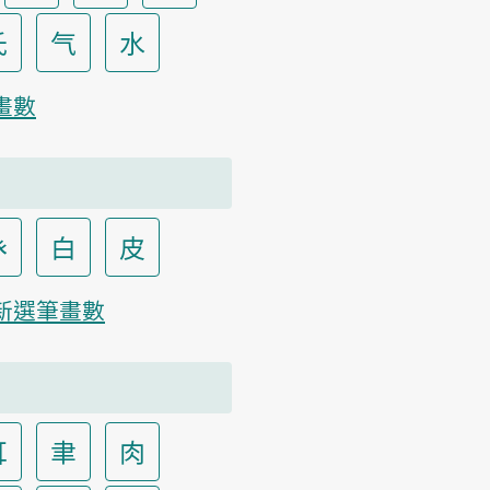
氏
气
水
畫數
癶
白
皮
新選筆畫數
耳
聿
肉