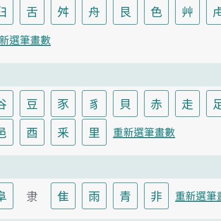
臼
舌
舛
舟
艮
色
艸
新選筆畫數
谷
豆
豕
豸
貝
赤
走
邑
酉
釆
里
重新選筆畫數
阜
隶
隹
雨
青
非
重新選筆