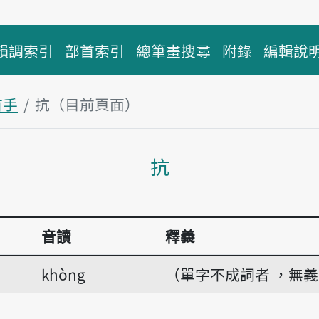
韻調索引
部首索引
總筆畫搜尋
附錄
編輯說
首手
抗（目前頁面）
主內容區塊
抗
音讀
釋義
khòng
（單字不成詞者 ，無