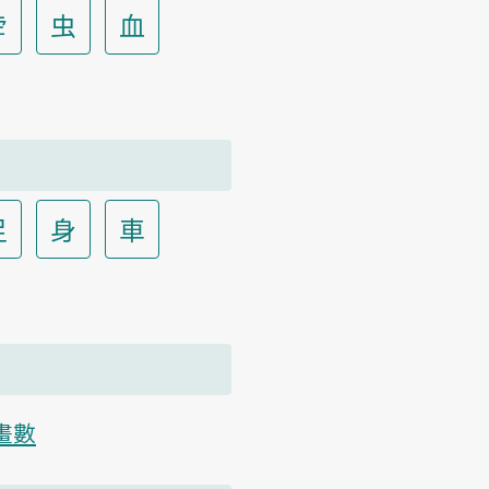
虍
虫
血
足
身
車
畫數