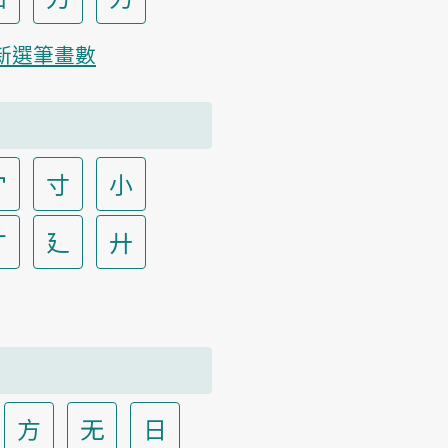
新選筆畫數
宀
寸
小
广
廴
廾
方
无
日