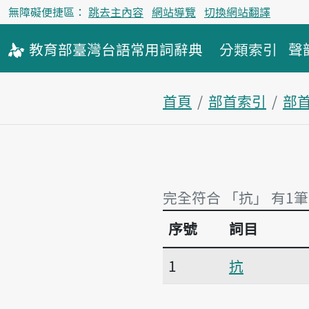
無障礙便捷區：
跳去主內容
網站導覽
切換網站翻譯
教育部
臺灣台語
常用詞
辭典
分類索引
聲
首頁
部首索引
部
完全符合 「抗」 有1筆
序號
詞目
完全符合 「抗」 有1筆
1
抗