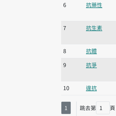
6
抗藥性
7
抗生素
8
抗體
9
抗爭
10
違抗
第
頁
1
跳去第
頁
頁碼