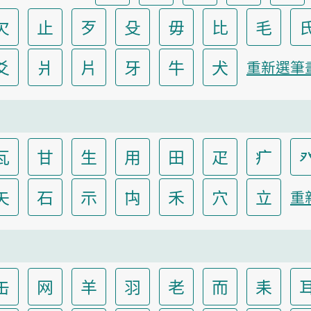
欠
止
歹
殳
毋
比
毛
爻
爿
片
牙
牛
犬
重新選筆
瓦
甘
生
用
田
疋
疒
矢
石
示
禸
禾
穴
立
重
缶
网
羊
羽
老
而
耒