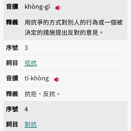
音讀
khòng-gī
播放音讀khòng-gī
釋義
用抗爭的方式對別人的行為或一個被
決定的措施提出反對的意見。
序號3抵抗
序號
3
詞目
抵抗
音讀
tí-khòng
播放音讀tí-khòng
釋義
抗拒、反抗。
序號4對抗
序號
4
詞目
對抗