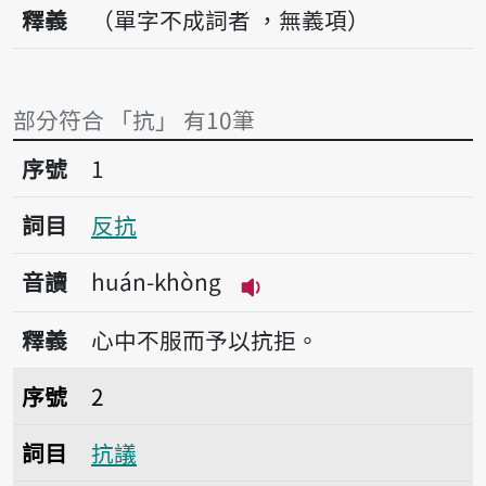
釋義
（單字不成詞者 ，無義項）
部分符合 「抗」 有10筆
序號1反抗
序號
1
詞目
反抗
音讀
huán-khòng
播放音讀huán-khòng
釋義
心中不服而予以抗拒。
序號2抗議
序號
2
詞目
抗議