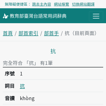
無障礙便捷區：
跳去主內容
網站導覽
切換網站翻譯
教育部
臺灣台語
常用詞
辭典
首頁
部首索引
部首手
抗（目前頁面）
抗
主內容區塊
完全符合 「抗」 有1筆
序號1抗
序號
1
詞目
抗
音讀
khòng