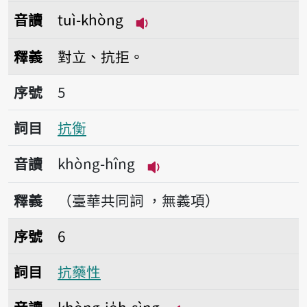
音讀
tuì-khòng
播放音讀tuì-khòng
釋義
對立、抗拒。
序號5抗衡
序號
5
詞目
抗衡
音讀
khòng-hîng
播放音讀khòng-hîng
釋義
（臺華共同詞 ，無義項）
序號6抗藥性
序號
6
詞目
抗藥性