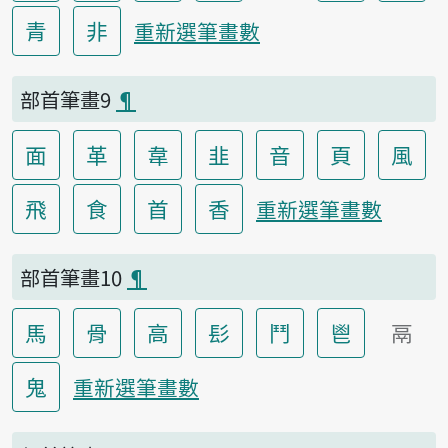
青
非
重新選筆畫數
部首筆畫9
¶
面
革
韋
韭
音
頁
風
飛
食
首
香
重新選筆畫數
部首筆畫10
¶
馬
骨
高
髟
鬥
鬯
鬲
鬼
重新選筆畫數