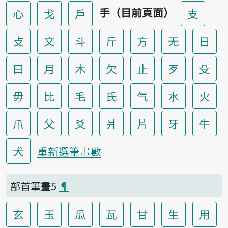
手（目前頁面）
心
戈
戶
支
攴
文
斗
斤
方
无
日
曰
月
木
欠
止
歹
殳
毋
比
毛
氏
气
水
火
爪
父
爻
爿
片
牙
牛
犬
重新選筆畫數
部首筆畫5
¶
玄
玉
瓜
瓦
甘
生
用