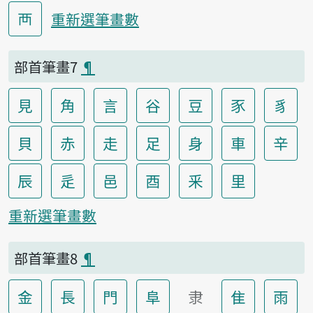
襾
重新選筆畫數
部首筆畫7
¶
見
角
言
谷
豆
豕
豸
貝
赤
走
足
身
車
辛
辰
辵
邑
酉
釆
里
重新選筆畫數
部首筆畫8
¶
金
長
門
阜
隶
隹
雨