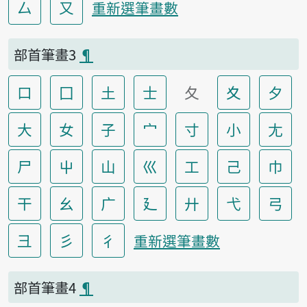
厶
又
重新選筆畫數
部首筆畫3
¶
口
囗
土
士
夂
夊
夕
大
女
子
宀
寸
小
尢
尸
屮
山
巛
工
己
巾
干
幺
广
廴
廾
弋
弓
彐
彡
彳
重新選筆畫數
部首筆畫4
¶