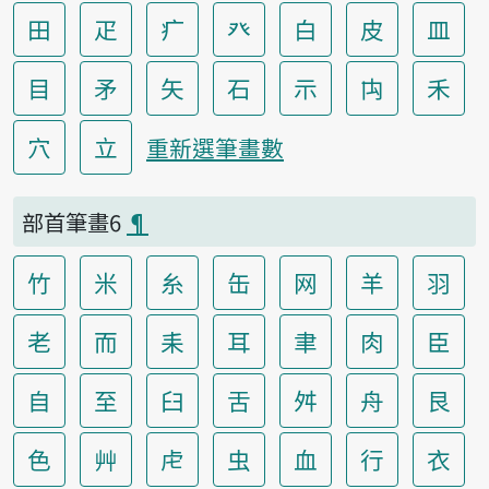
田
疋
疒
癶
白
皮
皿
目
矛
矢
石
示
禸
禾
穴
立
重新選筆畫數
部首筆畫6
¶
竹
米
糸
缶
网
羊
羽
老
而
耒
耳
聿
肉
臣
自
至
臼
舌
舛
舟
艮
色
艸
虍
虫
血
行
衣