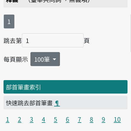
第
頁
1
跳去第
頁
頁碼
每頁顯示
100筆
部首筆畫索引
快速跳去部首筆畫
¶
1
2
3
4
5
6
7
8
9
10