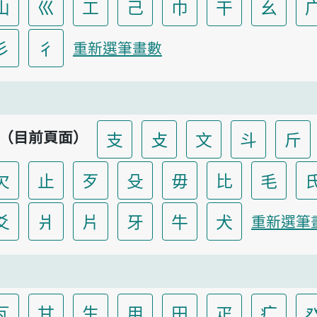
山
巛
工
己
巾
干
幺
彡
彳
重新選筆畫數
（目前頁面）
支
攴
文
斗
斤
欠
止
歹
殳
毋
比
毛
爻
爿
片
牙
牛
犬
重新選筆
瓦
甘
生
用
田
疋
疒