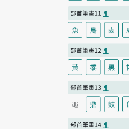
部首筆畫11
¶
魚
鳥
鹵
部首筆畫12
¶
黃
黍
黑
部首筆畫13
¶
黽
鼎
鼓
部首筆畫14
¶