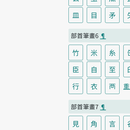
皿
目
矛
部首筆畫6
¶
竹
米
糸
臣
自
至
行
衣
襾
重
部首筆畫7
¶
見
角
言