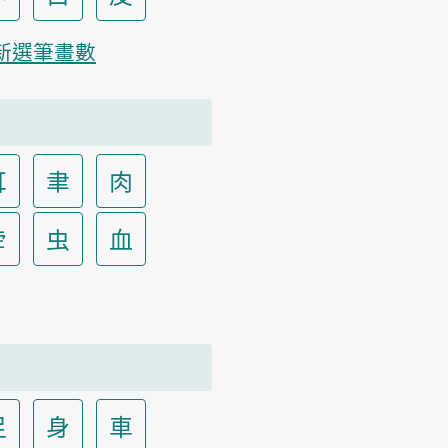
新選筆畫數
耳
聿
肉
虍
虫
血
足
身
車