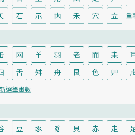
矢
石
示
禸
禾
穴
立
重
缶
网
羊
羽
老
而
耒
臼
舌
舛
舟
艮
色
艸
新選筆畫數
谷
豆
豕
豸
貝
赤
走