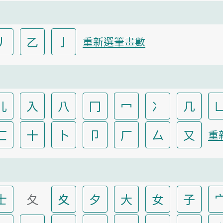
丿
乙
亅
重新選筆畫數
儿
入
八
冂
冖
冫
几
匸
十
卜
卩
厂
厶
又
重
士
夂
夊
夕
大
女
子