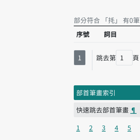
部分符合 「㧌」 有0筆
序號
詞目
部分符合 「㧌」 有0筆
第
頁
1
跳去第
頁
頁碼
部首筆畫索引
快速跳去部首筆畫
¶
1
2
3
4
5