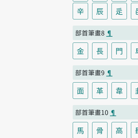
辛
辰
辵
部首筆畫8
¶
金
長
門
部首筆畫9
¶
面
革
韋
部首筆畫10
¶
馬
骨
高