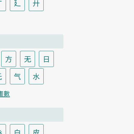
广
廴
廾
方
无
日
氏
气
水
畫數
癶
白
皮