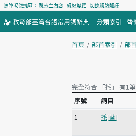
無障礙便捷區：
跳去主內容
網站導覽
切換網站翻譯
教育部
臺灣台語
常用詞
辭典
分類索引
聲
首頁
部首索引
部
完全符合 「㧌」 有1筆
序號
詞目
完全符合 「㧌」 有1筆
1
㧌
替