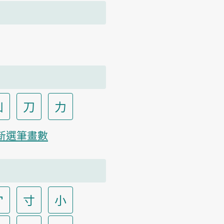
凵
刀
力
新選筆畫數
宀
寸
小