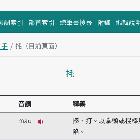
韻調索引
部首索引
總筆畫搜尋
附錄
編輯說
首手
㧌（目前頁面）
主內容區塊
㧌
音讀
釋義
mau
揍、打。以拳頭或棍棒
播放音讀mau
陷。