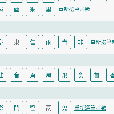
邑
酉
釆
里
重新選筆畫數
阜
隶
隹
雨
青
非
重新選筆
韭
音
頁
風
飛
食
首
髟
鬥
鬯
鬲
鬼
重新選筆畫數