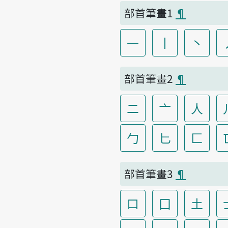
部首筆畫1
¶
一
丨
丶
部首筆畫2
¶
二
亠
人
勹
匕
匚
部首筆畫3
¶
口
囗
土