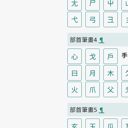
尢
尸
屮
弋
弓
彐
部首筆畫4
¶
手
心
戈
戶
曰
月
木
火
爪
父
部首筆畫5
¶
玄
玉
瓜