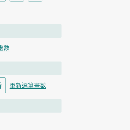
畫數
香
重新選筆畫數