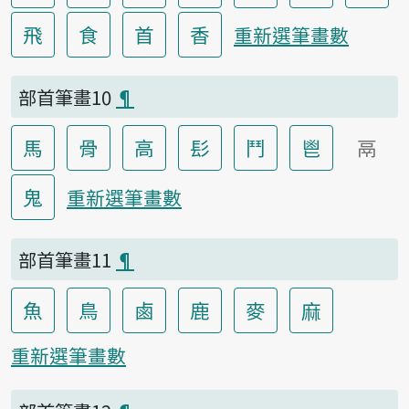
飛
食
首
香
重新選筆畫數
部首筆畫10
¶
馬
骨
高
髟
鬥
鬯
鬲
鬼
重新選筆畫數
部首筆畫11
¶
魚
鳥
鹵
鹿
麥
麻
重新選筆畫數