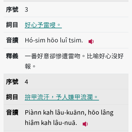
序號3好心予雷唚。
序號
3
詞目
好心予雷唚。
音讀
Hó-sim hōo luî tsim.
播放音讀Hó-sim h
釋義
一番好意卻慘遭雷吻。比喻好心沒好
報。
序號4拚甲流汗，予人嫌甲流瀾。
序號
4
詞目
拚甲流汗，予人嫌甲流瀾。
音讀
Piànn kah lâu-kuānn, hōo lâng
hiâm kah lâu-nuā.