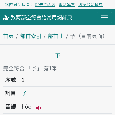
無障礙便捷區：
跳去主內容
網站導覽
切換網站翻譯
教育部
臺灣台語
常用詞
辭典
首頁
部首索引
部首亅
予（目前頁面）
予
主內容區塊
完全符合 「予」 有1筆
序號1予
序號
1
詞目
予
音讀
hōo