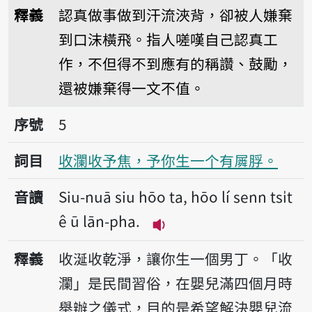
播放音讀Piànn kah l
釋義
認真做事做到汗流浹背，卻被人嫌棄
到口沫橫飛。指人嗟嘆自己認真工
作，不但得不到應有的稱讚、鼓勵，
還被嫌棄得一文不值。
序號5收瀾收予焦，予你生一个有𡳞脬。
序號
5
詞目
收瀾收予焦，予你生一个有𡳞脬。
音讀
Siu-nuā siu hōo ta, hōo lí senn tsi̍t
ê ū lān-pha.
播放音讀Siu-nuā siu hōo ta
釋義
收涎收乾淨，讓你生一個男丁。「收
瀾」是民間習俗，在嬰兒滿四個月時
舉辦之儀式，目的是希望解決嬰兒流