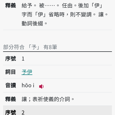
播放音讀hōo
釋義
給予。
被……。
任由。後加「伊」
字而「伊」省略時，則不變調。
讓。
動詞後綴。
部分符合 「予」 有8筆
序號1予伊
序號
1
詞目
予伊
音讀
hōo i
播放音讀hōo i
釋義
讓；表祈使義的介詞。
序號2肉欲予人食，骨毋予人齧。
序號
2