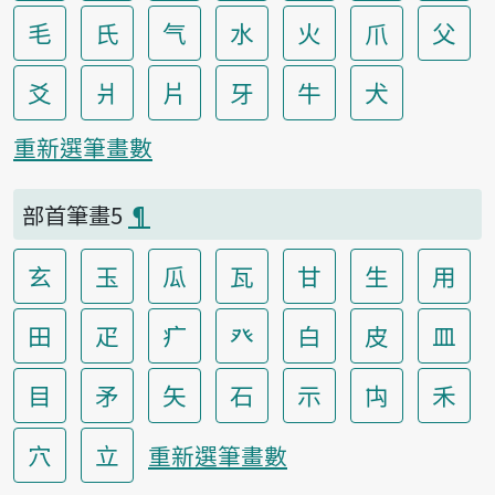
毛
氏
气
水
火
爪
父
爻
爿
片
牙
牛
犬
重新選筆畫數
部首筆畫5
¶
玄
玉
瓜
瓦
甘
生
用
田
疋
疒
癶
白
皮
皿
目
矛
矢
石
示
禸
禾
穴
立
重新選筆畫數