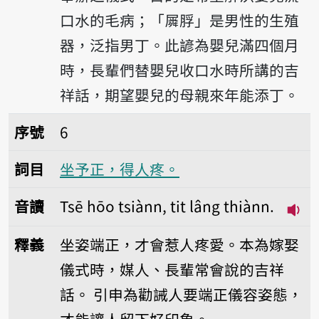
口水的毛病；「𡳞脬」是男性的生殖
器，泛指男丁。此諺為嬰兒滿四個月
時，長輩們替嬰兒收口水時所講的吉
祥話，期望嬰兒的母親來年能添丁。
序號6坐予正，得人疼。
序號
6
詞目
坐予正，得人疼。
音讀
Tsē hōo tsiànn, tit lâng thiànn.
播放音
釋義
坐姿端正，才會惹人疼愛。本為嫁娶
儀式時，媒人、長輩常會說的吉祥
話。
引申為勸誡人要端正儀容姿態，