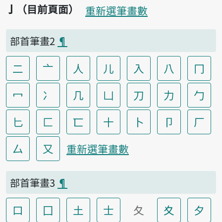
亅（目前頁面）
重新選筆畫數
部首筆畫2
¶
二
亠
人
儿
入
八
冂
冖
冫
几
凵
刀
力
勹
匕
匚
匸
十
卜
卩
厂
厶
又
重新選筆畫數
部首筆畫3
¶
口
囗
土
士
夂
夊
夕