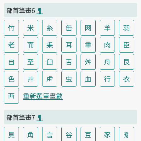
部首筆畫6
¶
竹
米
糸
缶
网
羊
羽
老
而
耒
耳
聿
肉
臣
自
至
臼
舌
舛
舟
艮
色
艸
虍
虫
血
行
衣
襾
重新選筆畫數
部首筆畫7
¶
見
角
言
谷
豆
豕
豸