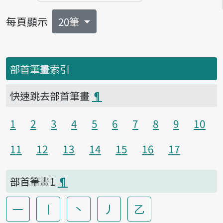
每頁顯示
20筆
部首筆畫索引
快速跳去部首筆畫
¶
1
2
3
4
5
6
7
8
9
10
11
12
13
14
15
16
17
部首筆畫1
¶
一
丨
丶
丿
乙