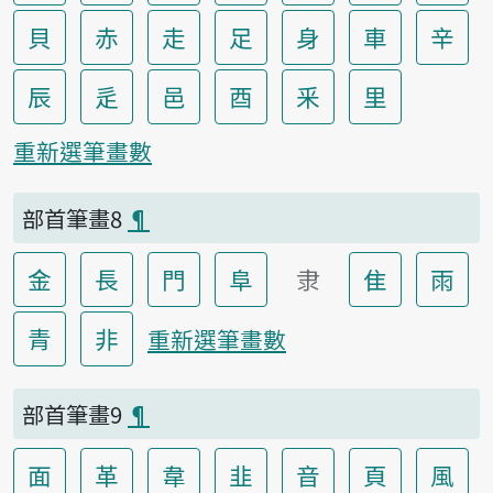
貝
赤
走
足
身
車
辛
辰
辵
邑
酉
釆
里
重新選筆畫數
部首筆畫8
¶
金
長
門
阜
隶
隹
雨
青
非
重新選筆畫數
部首筆畫9
¶
面
革
韋
韭
音
頁
風