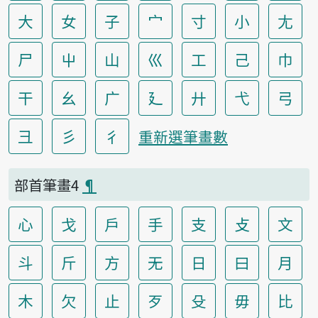
大
女
子
宀
寸
小
尢
尸
屮
山
巛
工
己
巾
干
幺
广
廴
廾
弋
弓
彐
彡
彳
重新選筆畫數
部首筆畫4
¶
心
戈
戶
手
支
攴
文
斗
斤
方
无
日
曰
月
木
欠
止
歹
殳
毋
比