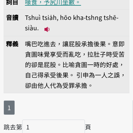
詞目
喙食，予尻川坐數。
音讀
Tshuì tsia̍h, hōo kha-tshng tshē-
siàu.
播放音讀Tshuì tsia̍h, hōo kha-ts
釋義
嘴巴吃進去，讓屁股承擔後果。意即
貪圖味覺享受而亂吃，拉肚子時受苦
的卻是屁股。比喻貪圖一時的好處，
自己得承受後果。
引申為一人之誤，
卻由他人代為受罪承擔。
第
頁
1
跳去第
頁
頁碼