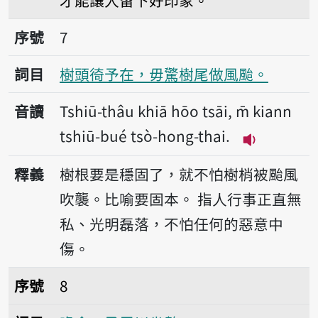
才能讓人留下好印象。
序號7樹頭徛予在，毋驚樹尾做風颱。
序號
7
詞目
樹頭徛予在，毋驚樹尾做風颱。
音讀
Tshiū-thâu khiā hōo tsāi, m̄ kiann
tshiū-bué tsò-hong-thai.
播放音讀Tshiū
釋義
樹根要是穩固了，就不怕樹梢被颱風
吹襲。比喻要固本。
指人行事正直無
私、光明磊落，不怕任何的惡意中
傷。
序號8喙食，予尻川坐數。
序號
8