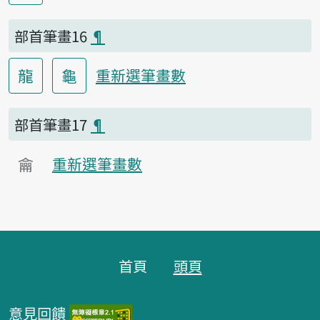
部首筆畫16
¶
龍
龜
重新選筆畫數
部首筆畫17
¶
龠
重新選筆畫數
頁腳區塊
首頁
頭頁
意見回饋