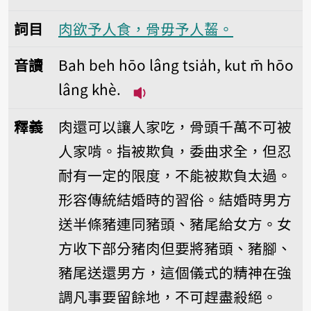
詞目
肉欲予人食，骨毋予人齧。
音讀
Bah beh hōo lâng tsia̍h, kut m̄ hōo
lâng khè.
播放音讀Bah beh hōo lâng tsi
釋義
肉還可以讓人家吃，骨頭千萬不可被
人家啃。指被欺負，委曲求全，但忍
耐有一定的限度，不能被欺負太過。
形容傳統結婚時的習俗。結婚時男方
送半條豬連同豬頭、豬尾給女方。女
方收下部分豬肉但要將豬頭、豬腳、
豬尾送還男方，這個儀式的精神在強
調凡事要留餘地，不可趕盡殺絕。