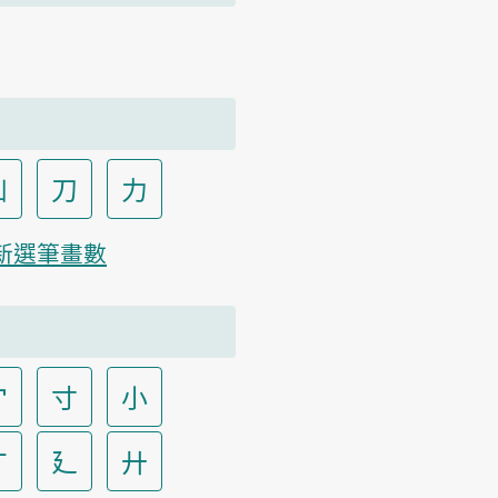
凵
刀
力
新選筆畫數
宀
寸
小
广
廴
廾