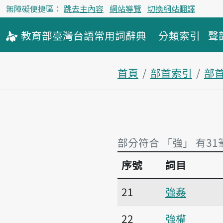
無障礙便捷區：
跳去主內容
網站導覽
切換網站翻譯
教育部
臺灣台語
常用詞
辭典
分類索引
聲
首頁
部首索引
部
部分符合 「強」 有31
序號
詞目
部分符合 「強」 有31
21
強姦
22
強權