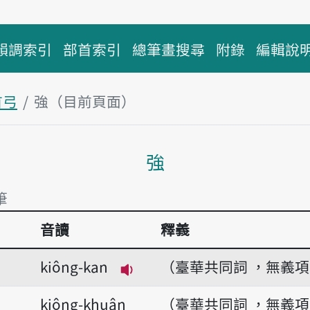
韻調索引
部首索引
總筆畫搜尋
附錄
編輯說
首弓
強（目前頁面）
主內容區塊
強
筆
音讀
釋義
筆
kiông-kan
（臺華共同詞 ，無義
播放音讀kiông-kan
kiông-khuân
（臺華共同詞 ，無義