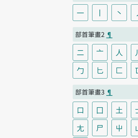
一
丨
丶
部首筆畫2
¶
二
亠
人
勹
匕
匚
部首筆畫3
¶
口
囗
土
尢
尸
屮