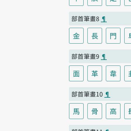
部首筆畫8
¶
金
長
門
部首筆畫9
¶
面
革
韋
部首筆畫10
¶
馬
骨
高