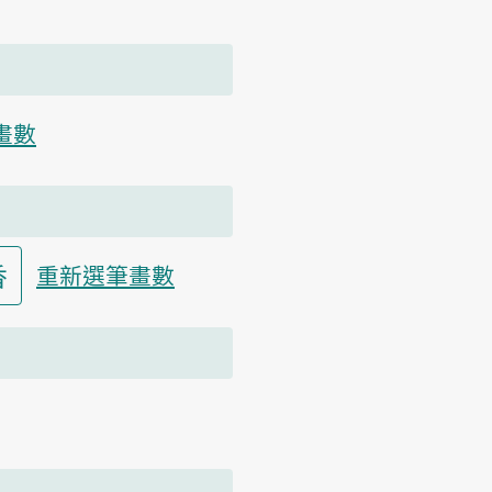
畫數
香
重新選筆畫數