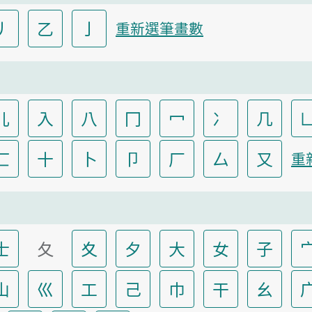
丿
乙
亅
重新選筆畫數
儿
入
八
冂
冖
冫
几
匸
十
卜
卩
厂
厶
又
重
士
夂
夊
夕
大
女
子
山
巛
工
己
巾
干
幺