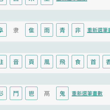
阜
隶
隹
雨
青
非
重新選筆
韭
音
頁
風
飛
食
首
髟
鬥
鬯
鬲
鬼
重新選筆畫數