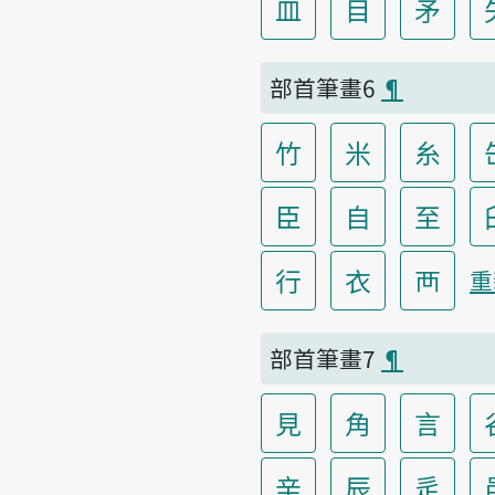
皿
目
矛
部首筆畫6
¶
竹
米
糸
臣
自
至
行
衣
襾
重
部首筆畫7
¶
見
角
言
辛
辰
辵