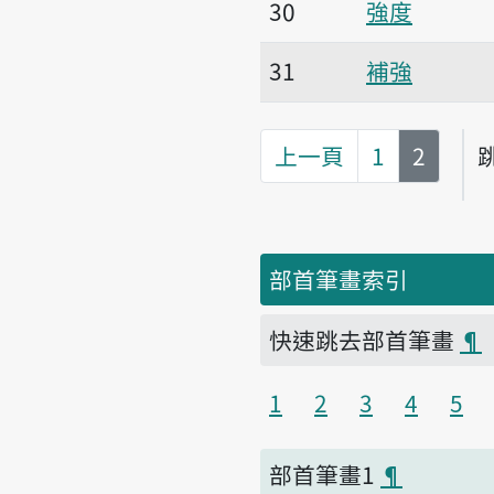
30
強度
31
補強
第
頁
上一頁
1
2
部首筆畫索引
快速跳去部首筆畫
¶
1
2
3
4
5
部首筆畫1
¶