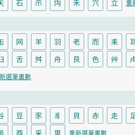
矢
石
示
禸
禾
穴
立
重
缶
网
羊
羽
老
而
耒
臼
舌
舛
舟
艮
色
艸
新選筆畫數
谷
豆
豕
豸
貝
赤
走
邑
酉
釆
里
重新選筆畫數