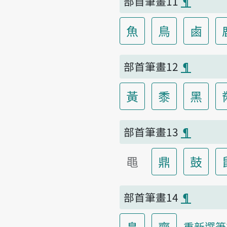
部首筆畫11
¶
魚
鳥
鹵
部首筆畫12
¶
黃
黍
黑
部首筆畫13
¶
黽
鼎
鼓
部首筆畫14
¶
鼻
齊
重新選筆