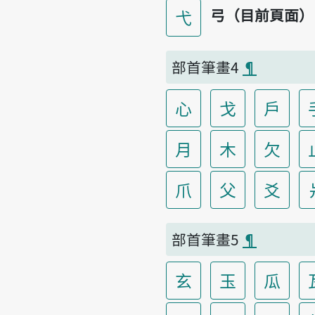
弓（目前頁面）
弋
部首筆畫4
¶
心
戈
戶
月
木
欠
爪
父
爻
部首筆畫5
¶
玄
玉
瓜