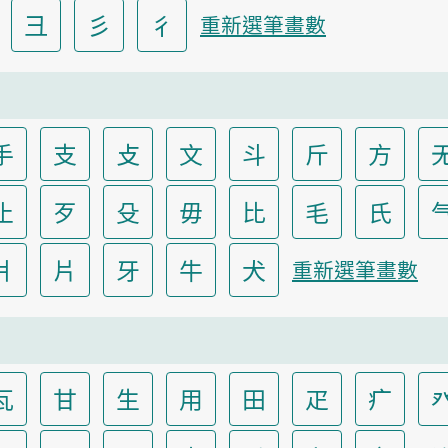
彐
彡
彳
重新選筆畫數
手
支
攴
文
斗
斤
方
止
歹
殳
毋
比
毛
氏
爿
片
牙
牛
犬
重新選筆畫數
瓦
甘
生
用
田
疋
疒