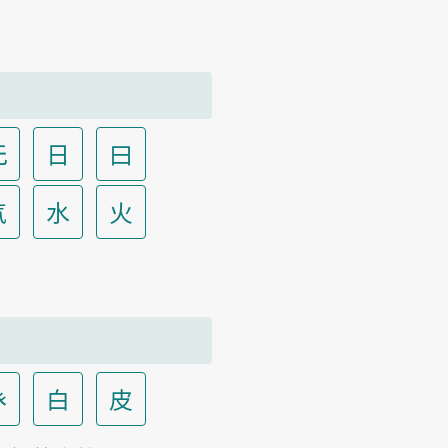
无
日
曰
气
水
火
癶
白
皮