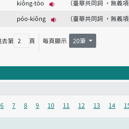
kiông-tōo
（臺華共同詞 ，無義
播放音讀kiông-tōo
póo-kiông
（臺華共同詞 ，無義
播放音讀póo-kiông
跳去第
頁
每頁顯示
20筆
頁碼
6
7
8
9
10
11
12
13
14
1